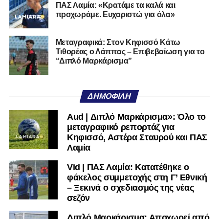
ποδοσφαιρική του διαδρομή από τον Απόλλωνα Σμύρνης.
ΠΑΣ Λαμία: «Κρατάμε τα καλά και
προχωράμε. Ευχαριστώ για όλα»
Τον καλωσορίζουμε στην οικογένεια του Σαρωνικού και
του ευχόμαστε υγεία και επιτυχίες.»
Μεταγραφικά: Στον Κηφισσό Κάτω
Τιθορέας ο Λάππας – Επιβεβαίωση για το
Ακολουθήστε το
lamiara.gr
στο
Google News
για να
“Διπλό Μαρκάρισμα”
μαθαίνετε πρώτοι τα κυανόλευκα νέα στην Ελλάδα και τον
υπόλοιπο κόσμο. Ακολουθήστε το lamiara.gr στο
Facebook
, στο
Twitter
και στο
Instagram
για να
ΔΗΜΟΦΙΛΉ
μαθαίνετε σε χρόνο dt όλα τα νέα.
Aud | Διπλό Μαρκάρισμα»: Όλο το
μεταγραφικό ρεπορτάζ για
Κηφισσό, Αστέρα Σταυρού και ΠΑΣ
Λαμία
Vid | ΠΑΣ Λαμία: Κατατέθηκε ο
φάκελος συμμετοχής στη Γ’ Εθνική
– Ξεκινά ο σχεδιασμός της νέας
σεζόν
Διπλό Μαρκάρισμα: Αποχωρεί από