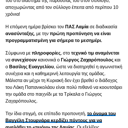
του στο διάστημα της παρουσίας του στον σύλλογο,
αποχωρώντας από τον σύλλογο έπειτα από περίπου 10
χρόνια!
Η επόμενη ημέρα βρίσκει τον
ΠΑΣ Λαμία
σε διαδικασία
ανασύνταξης
, με την
πρώτη προπόνηση να είναι
προγραμματισμένη για σήμερα το μεσημέρι.
Σύμφωνα με
πληροφορίες
, στο
τεχνικό
τιμ αναμένεται
να
συνεχίσουν
κανονικά ο
Γιώργος Ζαχαρόπουλος
και
ο
Βασίλης Ευαγγελίου
, ώστε να διατηρηθεί η αγωνιστική
συνέχεια και η καθημερινή λειτουργία της ομάδας.
Μάλιστα αν μέχρι τη Κυριακή δεν έχει βρεθεί ο διάδοχος
του Λάκη Παπανικολάου είναι πολύ πιθανό να κοουτσάρει
την ομάδα στο παιχνίδι με τα Τρίκαλα ο Γιώργος
Ζαχαρόπουλος.
Την ίδια στιγμή, σε επίπεδο προπονητή,
το όνομα του
Βαγγέλη Στουρνάρα κερδίζει πόντους για να
αναλάβει το «τιμόνι» της Λαμίας.
Οι εξελίξεις