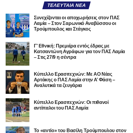
στις 26 Σεπτεμβρίου 2021.
ΤΕΛΕΥΤΑΊΑ ΝΈΑ
Καλωσορίζουμε τον Βασίλη στην οικογένεια του
Συνεχίζονται οι αποχωρήσεις στον ΠΑΣ
Λαμία – Στον Σαρωνικό Αναβύσσου οι
Σαρωνικού και του ευχόμαστε υγεία και πολλές
Τρούμπουλος και Στάγκος
επιτυχίες.»
Γ’ Εθνική: Πρεμιέρα εντός έδρας με
Κατσαντώνη Αγράφων για τον ΠΑΣ Λαμία
– Στις 27/9 η σέντρα
Η ανακοίνωση για τον Χρυσόστομο Στάγκο
«Ο Α.Ο. Σαρωνικός Αναβύσσου ανακοινώνει την
Kύπελλο Ερασιτεχνών: Με AO Nέας
απόκτηση του τερματοφύλακα Χρυσόστομου Στάγκου.
Αρτάκης ο ΠΑΣ Λαμία στην Α’ Φάση –
Αναλυτικά τα ζευγάρια
Ο 24χρονος τερματοφύλακας (γεννημένος στις
27/06/2002) προέρχεται επίσης από μία γεμάτη χρονιά
Κύπελλο Ερασιτεχνών: Οι πιθανοί
στη Γ’ Εθνική με τον ΠΑΣ Λαμία. Στο παρελθόν
αντίπαλοι του ΠΑΣ Λαμία
αγωνίστηκε στον Λεβαδειακό, ενώ πέρασε και από ομάδες
της Serie D στην Ιταλία, όπως οι Nocerina, S. Maria
Cilento και Castrovillari, έχοντας ξεκινήσει την
Το «αντίο» του Βασίλη Τρούμπουλου στον