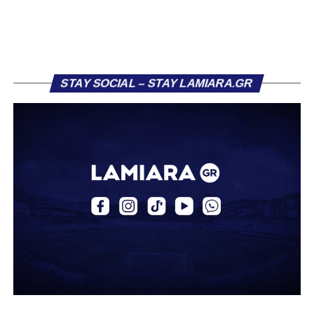
πρώην συμπαίκτη του στον ΠΑΣ Λαμία, Χρυσόστομο
Στάγκο.
Η ανακοίνωση για τον Βασίλη Τρούμπουλο
STAY SOCIAL – STAY LAMIARA.GR
«Ο Α.Ο. Σαρωνικός Αναβύσσου ανακοινώνει την
απόκτηση του ποδοσφαιριστή Βασίλη Τρούμπουλου.
Ο Βασίλης, ο οποίος είναι 23 χρονών (γεννημένος το
2003), αγωνίζεται ως στόπερ και αμυντικός μέσος και την
περσινή σεζόν πραγματοποίησε γεμάτη χρονιά στη Γ’
Εθνική με τα χρώματα του ΠΑΣ Λαμία.
Στο παρελθόν αγωνίστηκε στην ΑΕΚ Β’, με την οποία
κατέγραψε 10 συμμετοχές στη Super League 2, καθώς
επίσης σε Εθνικό και Ζάκυνθο. Ξεκίνησε την καριέρα του
από τα τμήματα υποδομής του ΠΑΣ Λαμία, φτάνοντας
μέχρι την πρώτη ομάδα, με την οποία πραγματοποίησε
συμμετοχή στη Super League απέναντι στον Παναιτωλικό