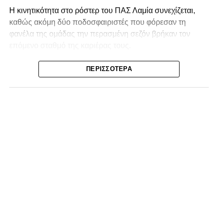
Η κινητικότητα στο ρόστερ του ΠΑΣ Λαμία συνεχίζεται,
καθώς ακόμη δύο ποδοσφαιριστές που φόρεσαν τη
φανέλα της ομάδας την περασμένη σεζόν βρήκαν τον
επόμενο σταθμό της καριέρας τους.
Ο λόγος για τον Βασίλη Τρούμπουλο και τον Χρυσόστομο
ΠΕΡΙΣΣΌΤΕΡΑ
Στάγκο, οι οποίοι θα συνεχίσουν μαζί την ποδοσφαιρική
τους πορεία στον Σαρωνικό Αναβύσσου, με τον σύλλογο
να ανακοινώνει επίσημα την απόκτησή τους.
Ιδιαίτερο ενδιαφέρον παρουσιάζει η περίπτωση του
Βασίλη Τρούμπουλου, ο οποίος βρέθηκε στο στόχαστρο
αρκετών ομάδων το φετινό καλοκαίρι. Ανάμεσα στους
συλλόγους που ενδιαφέρθηκαν έντονα για την απόκτησή
του ήταν η Κόρινθος και ο Ιωνικός, με την ομάδα της
Κορίνθου να εμφανίζεται για μεγάλο χρονικό διάστημα ως
το φαβορί για την υπογραφή του. Ωστόσο, η εξέλιξη ήταν
διαφορετική, καθώς ο 23χρονος αμυντικός επέλεξε τελικά
τον Σαρωνικό Αναβύσσου, όπου θα συναντήσει ξανά τον