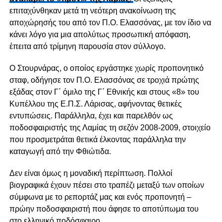
επιταχύνθηκαν μετά τη νεότερη ανακοίνωση της
αποχώρησής του από τον Π.Ο. Ελασσόνας, με τον ίδιο να
κάνει λόγο για μια απολύτως προσωπική απόφαση,
έπειτα από τρίμηνη παρουσία στον σύλλογο.
Ο Στουρνάρας, ο οποίος εργάστηκε χωρίς προπονητικό
σταφ, οδήγησε τον Π.Ο. Ελασσόνας σε τροχιά πρώτης
εξάδας στον Γ΄ όμιλο της Γ΄ Εθνικής και στους «8» του
Κυπέλλου της Ε.Π.Σ. Λάρισας, αφήνοντας θετικές
εντυπώσεις. Παράλληλα, έχει και παρελθόν ως
ποδοσφαιριστής της Λαμίας τη σεζόν 2008-2009, στοιχείο
που προσμετράται θετικά έλκοντας παράλληλα την
καταγωγή από την Φθιώτιδα.
Δεν είναι όμως η μοναδική περίπτωση. Πολλοί
βιογραφικά έχουν πέσει στο τραπέζι μεταξύ των οποίων
σύμφωνα με το ρεπορτάζ μας και ενός προπονητή –
πρώην ποδοσφαιριστή που άφησε το αποτύπωμα του
στο ελληνικό ποδόσφαιρο.