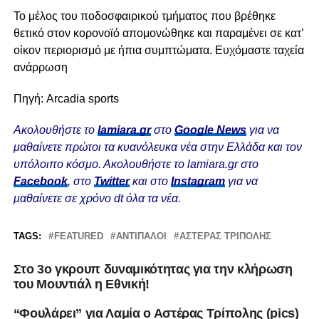
Το μέλος του ποδοσφαιρικού τμήματος που βρέθηκε
θετικό στον κορονοϊό απομονώθηκε και παραμένει σε κατ’
οίκον περιορισμό με ήπια συμπτώματα. Ευχόμαστε ταχεία
ανάρρωση
Πηγή: Arcadia sports
Ακολουθήστε το
lamiara.gr
στο
Google News
για να
μαθαίνετε πρώτοι τα κυανόλευκα νέα στην Ελλάδα και τον
υπόλοιπο κόσμο. Ακολουθήστε το lamiara.gr στο
Facebook
, στο
Twitter
και στο
Instagram
για να
μαθαίνετε σε χρόνο dt όλα τα νέα.
TAGS:
FEATURED
ΑΝΤΊΠΑΛΟΙ
ΑΣΤΈΡΑΣ ΤΡΊΠΟΛΗΣ
Στο 3ο γκρουπ δυναμικότητας για την κλήρωση
του Μουντιάλ η Εθνική!
“Φουλάρει” για Λαμία ο Αστέρας Τρίπολης (pics)