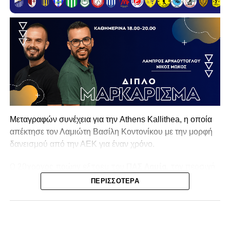
Μεταγραφών συνέχεια για την Athens Kallithea, η οποία
απέκτησε τον Λαμιώτη Βασίλη Κοντονίκου με την μορφή
δανεισμού από την ΑΕΚ για έναν χρόνο.
Ο 20χρονος πρώην εξτρεμ του
ΠΑΣ Λαμία,
την περσινή
σεζόν στην Superbet League 2 είχε απολογισμό 20
ΠΕΡΙΣΣΌΤΕΡΑ
συμμετοχές, δύο γκολ και ισάριθμες ασίστ με τον ΠΑΣ
Γιάννινα. Στο παρελθόν έχει αγωνιστεί σε Λαμία (10
συμμετοχές, ένα γκολ) και ΑΕΚ Β (12 συμμετοχές, τρία
γκολ και δύο ασίστ).