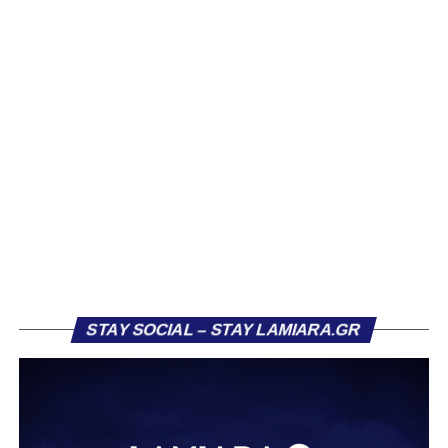
Η ανακοίνωση της ΠΑΕ:
«Η Athens Kallithea FC ανακοινώνει την απόκτηση του
εξτρέμ Βασίλη Κοντονίκου, 20 ετών, με τη μορφή
δανεισμού από την ΑΕΚ.
Γεννημένος στη Λαμία, ο Κοντονίκος αναδείχθηκε από την
ακαδημία του ΠΑΣ Λαμία και πραγματοποίησε το
ντεμπούτο του με την πρώτη ομάδα τη σεζόν 2023/24.
Στους τελευταίους τρεις μήνες της αγωνιστικής περιόδου
κατέγραψε οκτώ συμμετοχές, πετυχαίνοντας ένα γκολ,
επίδοση που του χάρισε τη μεταγραφή του στην ΑΕΚ τον
Ιούλιο 2024.
STAY SOCIAL – STAY LAMIARA.GR
Στην πρώτη του σεζόν στην ΑΕΚ, σημείωσε τρία γκολ
και μοίρασε δύο ασίστ σε 12 συμμετοχές με την ΑΕΚ Β.
Την περασμένη αγωνιστική περίοδο αγωνίστηκε ως
δανεικός στον ΠΑΣ Γιάννινα, όπου απέκτησε πολύτιμες
εμπειρίες, καταγράφοντας δύο γκολ και δύο ασίστ σε