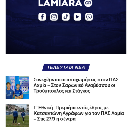
20 αγώνες. Σε διεθνές επίπεδο, ο Κοντονίκος φόρεσε τη
φανέλα της Εθνικής Ελλάδας Κ19, μετρώντας 10
συμμετοχές και δύο γκολ.
Καλωσήρθες, Βασίλη».
Ακολουθήστε το
lamiara.gr
στο
Google News
για να
μαθαίνετε πρώτοι τα κυανόλευκα νέα στην Ελλάδα και τον
υπόλοιπο κόσμο. Ακολουθήστε το lamiara.gr στο
Facebook
, στο
Twitter
και στο
Instagram
για να
ΤΕΛΕΥΤΑΊΑ ΝΈΑ
μαθαίνετε σε χρόνο dt όλα τα νέα.
Συνεχίζονται οι αποχωρήσεις στον ΠΑΣ
Λαμία – Στον Σαρωνικό Αναβύσσου οι
Τρούμπουλος και Στάγκος
Γ’ Εθνική: Πρεμιέρα εντός έδρας με
Κατσαντώνη Αγράφων για τον ΠΑΣ Λαμία
– Στις 27/9 η σέντρα