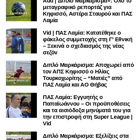
Aud | Διπλό Μαρκάρισμα»: Όλο το
μεταγραφικό ρεπορτάζ για
Κηφισσό, Αστέρα Σταυρού και ΠΑΣ
Λαμία
Vid | ΠΑΣ Λαμία: Κατατέθηκε ο
φάκελος συμμετοχής στη Γ’ Εθνική
– Ξεκινά ο σχεδιασμός της νέας
σεζόν
Διπλό Μαρκάρισμα: Αποχωρεί από
τον ΑΠΣ Κηφισσό ο Ηλίας
Τουρκοχωρίτης – “Ματιές” από
ΠΑΣ Λαμία και ΑΟ Θήβας
ΠΑΣ Λαμία: Εγγυητής ο
Παπαϊωάννου – Οι προϋποθέσεις
και τα αισιόδοξα μηνύματά του για
την επιστροφή στη Super League |
Vid
Διπλό Μαρκάρισμα: Εξελίξεις στα