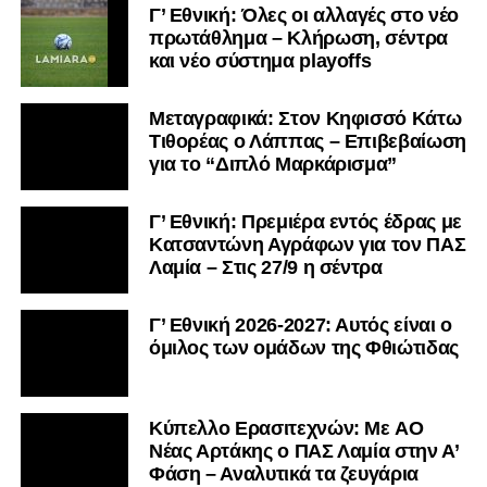
Γ’ Εθνική: Όλες οι αλλαγές στο νέο
πρωτάθλημα – Κλήρωση, σέντρα
και νέο σύστημα playoffs
Μεταγραφικά: Στον Κηφισσό Κάτω
Τιθορέας ο Λάππας – Επιβεβαίωση
για το “Διπλό Μαρκάρισμα”
Γ’ Εθνική: Πρεμιέρα εντός έδρας με
Κατσαντώνη Αγράφων για τον ΠΑΣ
Λαμία – Στις 27/9 η σέντρα
Γ’ Εθνική 2026-2027: Αυτός είναι ο
όμιλος των ομάδων της Φθιώτιδας
Kύπελλο Ερασιτεχνών: Με AO
Nέας Αρτάκης ο ΠΑΣ Λαμία στην Α’
Φάση – Αναλυτικά τα ζευγάρια