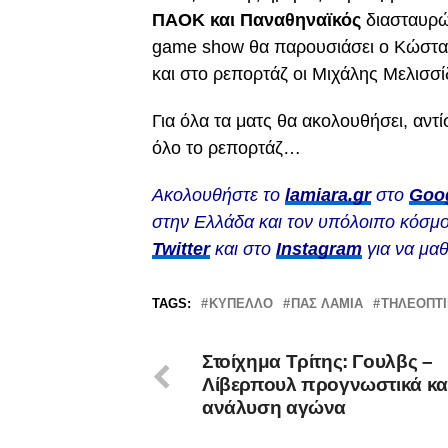
ΠΑΟΚ και Παναθηναϊκός
διασταυρώ
game show θα παρουσιάσει ο Κώστας
και στο ρεπορτάζ οι Μιχάλης Μελισσ
Για όλα τα ματς θα ακολουθήσει, αν
όλο το ρεπορτάζ…
Ακολουθήστε το
lamiara.gr
στο
Goo
στην Ελλάδα και τον υπόλοιπο κόσμο
Twitter
και στο
Instagram
για να μαθ
TAGS:
ΚΎΠΕΛΛΟ
ΠΑΣ ΛΑΜΙΑ
ΤΗΛΕΟΠΤ
Στοίχημα Τρίτης: Γουλβς –
Λίβερπουλ προγνωστικά κα
ανάλυση αγώνα