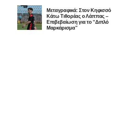
Μεταγραφικά: Στον Κηφισσό
Κάτω Τιθορέας ο Λάππας –
Επιβεβαίωση για το “Διπλό
Μαρκάρισμα”