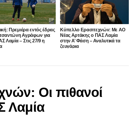
νική: Πρεμιέρα εντός έδρας
Kύπελλο Ερασιτεχνών: Με AO
τσαντώνη Αγράφων για
Nέας Αρτάκης ο ΠΑΣ Λαμία
Σ Λαμία – Στις 27/9 η
στην Α’ Φάση – Αναλυτικά τα
α
ζευγάρια
χνών: Οι πιθανοί
Σ Λαμία