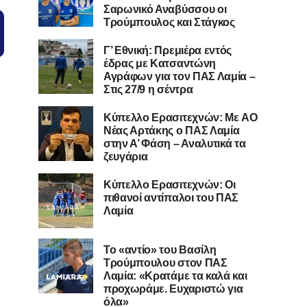
Σαρωνικό Αναβύσσου οι
Τρούμπουλος και Στάγκος
Γ’ Εθνική: Πρεμιέρα εντός
έδρας με Κατσαντώνη
Αγράφων για τον ΠΑΣ Λαμία –
Στις 27/9 η σέντρα
Kύπελλο Ερασιτεχνών: Με AO
Nέας Αρτάκης ο ΠΑΣ Λαμία
στην Α’ Φάση – Αναλυτικά τα
ζευγάρια
Κύπελλο Ερασιτεχνών: Οι
πιθανοί αντίπαλοι του ΠΑΣ
Λαμία
Το «αντίο» του Βασίλη
Τρούμπουλου στον ΠΑΣ
Λαμία: «Κρατάμε τα καλά και
προχωράμε. Ευχαριστώ για
όλα»