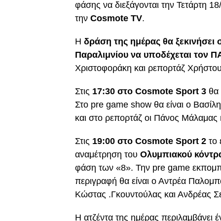
φάσης να διεξάγονται την Τετάρτη 18/
την
Cosmote TV
.
Η
δράση της ημέρας θα ξεκινήσει 
Παραλιμνίου να υποδέχεται τον Π
Χριστοφοράκη και ρεπορτάζ Χρήστου
Στις
17:30 στο Cosmote Sport 3
θα 
Στο pre game show θα είναι ο Βασί
και στο ρεπορτάζ οι Πάνος Μάλαμας 
Στις
19:00 στο Cosmote Sport 2
το 
αναμέτρηση του
Ολυμπιακού κόντρ
φάση των «8». Την pre game εκπομπ
περιγραφή θα είναι ο Αντρέα Παλομπ
Κώστας .Γκουντούλας και Ανδρέας Σ
Η ατζέντα της ημέρας περιλαμβάνει έ