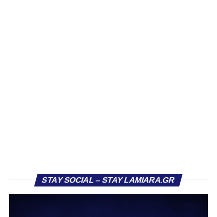
να ανακοινώνει επίσημα την απόκτησή τους.
Ιδιαίτερο ενδιαφέρον παρουσιάζει η περίπτωση του
Βασίλη Τρούμπουλου, ο οποίος βρέθηκε στο στόχαστρο
αρκετών ομάδων το φετινό καλοκαίρι. Ανάμεσα στους
συλλόγους που ενδιαφέρθηκαν έντονα για την απόκτησή
του ήταν η Κόρινθος και ο Ιωνικός, με την ομάδα της
Κορίνθου να εμφανίζεται για μεγάλο χρονικό διάστημα ως
το φαβορί για την υπογραφή του. Ωστόσο, η εξέλιξη ήταν
διαφορετική, καθώς ο 23χρονος αμυντικός επέλεξε τελικά
τον Σαρωνικό Αναβύσσου, όπου θα συναντήσει ξανά τον
πρώην συμπαίκτη του στον ΠΑΣ Λαμία, Χρυσόστομο
Στάγκο.
Η ανακοίνωση για τον Βασίλη Τρούμπουλο
STAY SOCIAL – STAY LAMIARA.GR
«Ο Α.Ο. Σαρωνικός Αναβύσσου ανακοινώνει την
απόκτηση του ποδοσφαιριστή Βασίλη Τρούμπουλου.