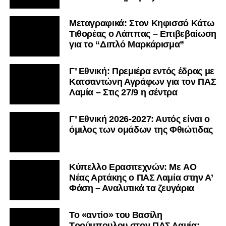
Μεταγραφικά: Στον Κηφισσό Κάτω
Τιθορέας ο Λάππας – Επιβεβαίωση
για το “Διπλό Μαρκάρισμα”
Γ’ Εθνική: Πρεμιέρα εντός έδρας με
Κατσαντώνη Αγράφων για τον ΠΑΣ
Λαμία – Στις 27/9 η σέντρα
Γ’ Εθνική 2026-2027: Αυτός είναι ο
όμιλος των ομάδων της Φθιώτιδας
Kύπελλο Ερασιτεχνών: Με AO
Nέας Αρτάκης ο ΠΑΣ Λαμία στην Α’
Φάση – Αναλυτικά τα ζευγάρια
Το «αντίο» του Βασίλη
Τρούμπουλου στον ΠΑΣ Λαμία: