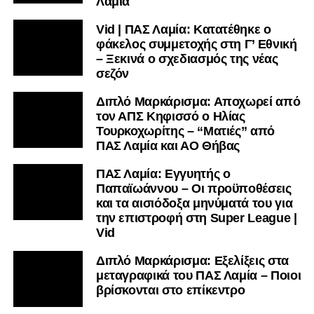
Λαμία
Vid | ΠΑΣ Λαμία: Κατατέθηκε ο
φάκελος συμμετοχής στη Γ’ Εθνική
– Ξεκινά ο σχεδιασμός της νέας
σεζόν
Διπλό Μαρκάρισμα: Αποχωρεί από
τον ΑΠΣ Κηφισσό ο Ηλίας
Τουρκοχωρίτης – “Ματιές” από
ΠΑΣ Λαμία και ΑΟ Θήβας
ΠΑΣ Λαμία: Εγγυητής ο
Παπαϊωάννου – Οι προϋποθέσεις
και τα αισιόδοξα μηνύματά του για
την επιστροφή στη Super League |
Vid
Διπλό Μαρκάρισμα: Εξελίξεις στα
μεταγραφικά του ΠΑΣ Λαμία – Ποιοι
βρίσκονται στο επίκεντρο