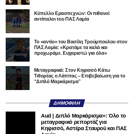
Ο 24χρονος τερματοφύλακας (γεννημένος στις
27/06/2002) προέρχεται επίσης από μία γεμάτη χρονιά
Κύπελλο Ερασιτεχνών: Οι πιθανοί
στη Γ’ Εθνική με τον ΠΑΣ Λαμία. Στο παρελθόν
αντίπαλοι του ΠΑΣ Λαμία
αγωνίστηκε στον Λεβαδειακό, ενώ πέρασε και από ομάδες
της Serie D στην Ιταλία, όπως οι Nocerina, S. Maria
Cilento και Castrovillari, έχοντας ξεκινήσει την
Το «αντίο» του Βασίλη Τρούμπουλου στον
ποδοσφαιρική του διαδρομή από τον Απόλλωνα Σμύρνης.
ΠΑΣ Λαμία: «Κρατάμε τα καλά και
προχωράμε. Ευχαριστώ για όλα»
Τον καλωσορίζουμε στην οικογένεια του Σαρωνικού και
του ευχόμαστε υγεία και επιτυχίες.»
Μεταγραφικά: Στον Κηφισσό Κάτω
Τιθορέας ο Λάππας – Επιβεβαίωση για το
Ακολουθήστε το
lamiara.gr
στο
Google News
για να
“Διπλό Μαρκάρισμα”
μαθαίνετε πρώτοι τα κυανόλευκα νέα στην Ελλάδα και τον
υπόλοιπο κόσμο. Ακολουθήστε το lamiara.gr στο
Facebook
, στο
Twitter
και στο
Instagram
για να
ΔΗΜΟΦΙΛΉ
μαθαίνετε σε χρόνο dt όλα τα νέα.
Aud | Διπλό Μαρκάρισμα»: Όλο το
μεταγραφικό ρεπορτάζ για
Κηφισσό, Αστέρα Σταυρού και ΠΑΣ