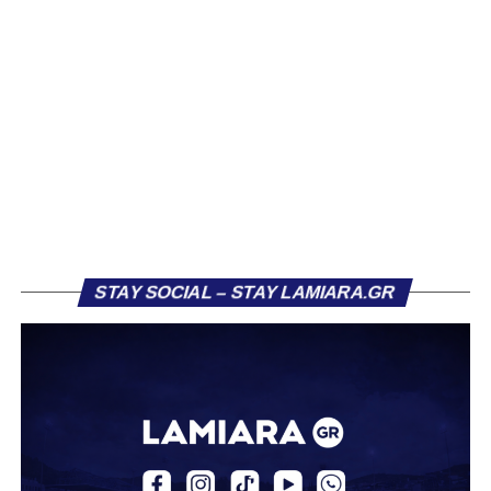
αρκετών ομάδων το φετινό καλοκαίρι. Ανάμεσα στους
συλλόγους που ενδιαφέρθηκαν έντονα για την απόκτησή
του ήταν η Κόρινθος και ο Ιωνικός, με την ομάδα της
Κορίνθου να εμφανίζεται για μεγάλο χρονικό διάστημα ως
το φαβορί για την υπογραφή του. Ωστόσο, η εξέλιξη ήταν
διαφορετική, καθώς ο 23χρονος αμυντικός επέλεξε τελικά
τον Σαρωνικό Αναβύσσου, όπου θα συναντήσει ξανά τον
πρώην συμπαίκτη του στον ΠΑΣ Λαμία, Χρυσόστομο
Στάγκο.
Η ανακοίνωση για τον Βασίλη Τρούμπουλο
STAY SOCIAL – STAY LAMIARA.GR
«Ο Α.Ο. Σαρωνικός Αναβύσσου ανακοινώνει την
απόκτηση του ποδοσφαιριστή Βασίλη Τρούμπουλου.
Ο Βασίλης, ο οποίος είναι 23 χρονών (γεννημένος το
2003), αγωνίζεται ως στόπερ και αμυντικός μέσος και την
περσινή σεζόν πραγματοποίησε γεμάτη χρονιά στη Γ’
Εθνική με τα χρώματα του ΠΑΣ Λαμία.