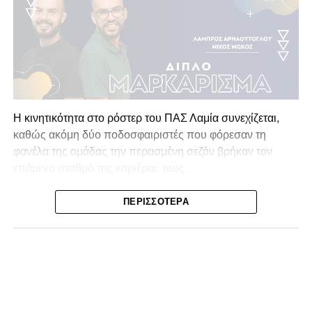
Η κινητικότητα στο ρόστερ του ΠΑΣ Λαμία συνεχίζεται,
καθώς ακόμη δύο ποδοσφαιριστές που φόρεσαν τη
φανέλα της ομάδας την περασμένη σεζόν βρήκαν τον
επόμενο σταθμό της καριέρας τους.
Ο λόγος για τον Βασίλη Τρούμπουλο και τον Χρυσόστομο
ΠΕΡΙΣΣΌΤΕΡΑ
Στάγκο, οι οποίοι θα συνεχίσουν μαζί την ποδοσφαιρική
τους πορεία στον Σαρωνικό Αναβύσσου, με τον σύλλογο
να ανακοινώνει επίσημα την απόκτησή τους.
Ιδιαίτερο ενδιαφέρον παρουσιάζει η περίπτωση του
Βασίλη Τρούμπουλου, ο οποίος βρέθηκε στο στόχαστρο