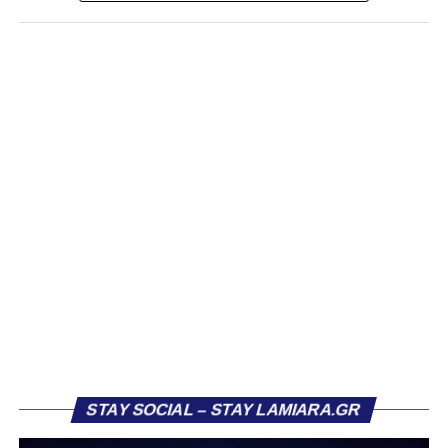
συμμετοχές, δύο γκολ και ισάριθμες ασίστ με τον ΠΑΣ
Γιάννινα. Στο παρελθόν έχει αγωνιστεί σε Λαμία (10
συμμετοχές, ένα γκολ) και ΑΕΚ Β (12 συμμετοχές, τρία
γκολ και δύο ασίστ).
Η ανακοίνωση της ΠΑΕ:
«Η Athens Kallithea FC ανακοινώνει την απόκτηση του
εξτρέμ Βασίλη Κοντονίκου, 20 ετών, με τη μορφή
δανεισμού από την ΑΕΚ.
Γεννημένος στη Λαμία, ο Κοντονίκος αναδείχθηκε από την
ακαδημία του ΠΑΣ Λαμία και πραγματοποίησε το
ντεμπούτο του με την πρώτη ομάδα τη σεζόν 2023/24.
Στους τελευταίους τρεις μήνες της αγωνιστικής περιόδου
κατέγραψε οκτώ συμμετοχές, πετυχαίνοντας ένα γκολ,
επίδοση που του χάρισε τη μεταγραφή του στην ΑΕΚ τον
Ιούλιο 2024.
STAY SOCIAL – STAY LAMIARA.GR
Στην πρώτη του σεζόν στην ΑΕΚ, σημείωσε τρία γκολ