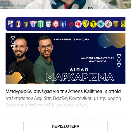
Μεταγραφών συνέχεια για την Athens Kallithea, η οποία
απέκτησε τον Λαμιώτη Βασίλη Κοντονίκου με την μορφή
δανεισμού από την ΑΕΚ για έναν χρόνο.
Ο 20χρονος πρώην εξτρεμ του
ΠΑΣ Λαμία,
την περσινή
σεζόν στην Superbet League 2 είχε απολογισμό 20
ΠΕΡΙΣΣΌΤΕΡΑ