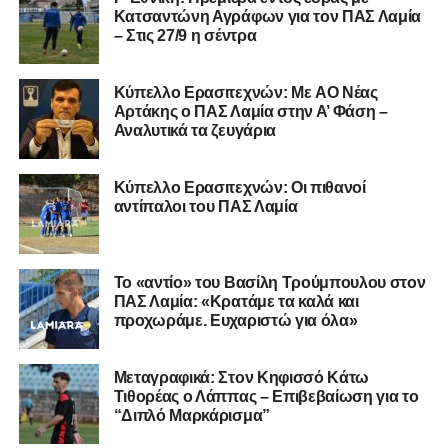
Κατσαντώνη Αγράφων για τον ΠΑΣ Λαμία
– Στις 27/9 η σέντρα
Kύπελλο Ερασιτεχνών: Με AO Nέας
Αρτάκης ο ΠΑΣ Λαμία στην Α’ Φάση –
Αναλυτικά τα ζευγάρια
Κύπελλο Ερασιτεχνών: Οι πιθανοί
αντίπαλοι του ΠΑΣ Λαμία
Το «αντίο» του Βασίλη Τρούμπουλου στον
ΠΑΣ Λαμία: «Κρατάμε τα καλά και
προχωράμε. Ευχαριστώ για όλα»
Μεταγραφικά: Στον Κηφισσό Κάτω
Τιθορέας ο Λάππας – Επιβεβαίωση για το
“Διπλό Μαρκάρισμα”