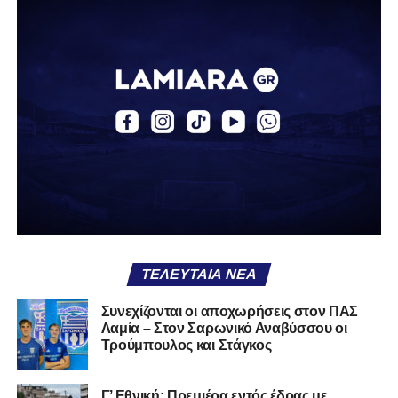
και μοίρασε δύο ασίστ σε 12 συμμετοχές με την ΑΕΚ Β.
Την περασμένη αγωνιστική περίοδο αγωνίστηκε ως
δανεικός στον ΠΑΣ Γιάννινα, όπου απέκτησε πολύτιμες
εμπειρίες, καταγράφοντας δύο γκολ και δύο ασίστ σε
20 αγώνες. Σε διεθνές επίπεδο, ο Κοντονίκος φόρεσε τη
φανέλα της Εθνικής Ελλάδας Κ19, μετρώντας 10
συμμετοχές και δύο γκολ.
Καλωσήρθες, Βασίλη».
Ακολουθήστε το
lamiara.gr
στο
Google News
για να
μαθαίνετε πρώτοι τα κυανόλευκα νέα στην Ελλάδα και τον
υπόλοιπο κόσμο. Ακολουθήστε το lamiara.gr στο
Facebook
, στο
Twitter
και στο
Instagram
για να
ΤΕΛΕΥΤΑΊΑ ΝΈΑ
μαθαίνετε σε χρόνο dt όλα τα νέα.
Συνεχίζονται οι αποχωρήσεις στον ΠΑΣ
Λαμία – Στον Σαρωνικό Αναβύσσου οι
Τρούμπουλος και Στάγκος
Γ’ Εθνική: Πρεμιέρα εντός έδρας με