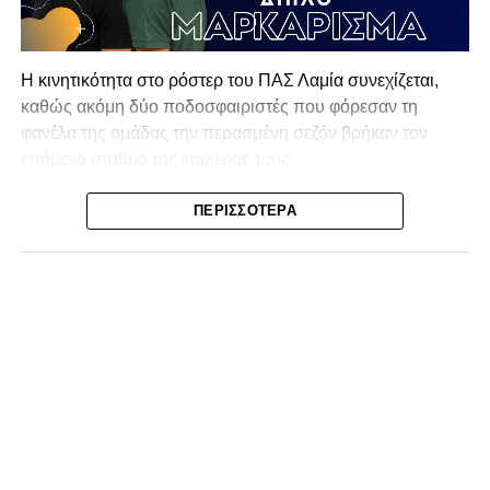
Η κινητικότητα στο ρόστερ του ΠΑΣ Λαμία συνεχίζεται,
καθώς ακόμη δύο ποδοσφαιριστές που φόρεσαν τη
φανέλα της ομάδας την περασμένη σεζόν βρήκαν τον
επόμενο σταθμό της καριέρας τους.
Ο λόγος για τον Βασίλη Τρούμπουλο και τον Χρυσόστομο
ΠΕΡΙΣΣΌΤΕΡΑ
Στάγκο, οι οποίοι θα συνεχίσουν μαζί την ποδοσφαιρική
τους πορεία στον Σαρωνικό Αναβύσσου, με τον σύλλογο
να ανακοινώνει επίσημα την απόκτησή τους.
Ιδιαίτερο ενδιαφέρον παρουσιάζει η περίπτωση του
Βασίλη Τρούμπουλου, ο οποίος βρέθηκε στο στόχαστρο
αρκετών ομάδων το φετινό καλοκαίρι. Ανάμεσα στους
συλλόγους που ενδιαφέρθηκαν έντονα για την απόκτησή
του ήταν η Κόρινθος και ο Ιωνικός, με την ομάδα της
Κορίνθου να εμφανίζεται για μεγάλο χρονικό διάστημα ως