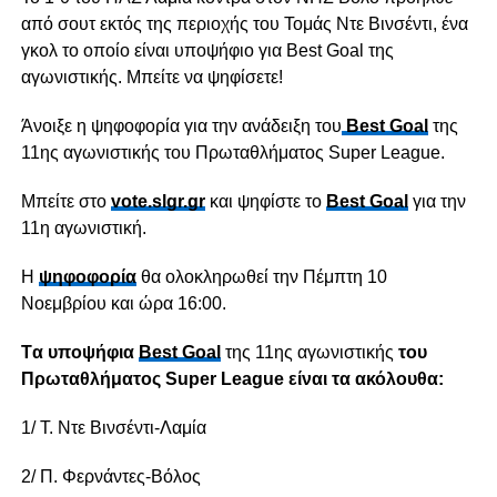
από σουτ εκτός της περιοχής του Τομάς Ντε Βινσέντι, ένα
γκολ το οποίο είναι υποψήφιο για Best Goal της
αγωνιστικής. Μπείτε να ψηφίσετε!
Άνοιξε η ψηφοφορία για την ανάδειξη του
Best Goal
της
11ης αγωνιστικής του Πρωταθλήματος Super League.
Μπείτε στο
vote.slgr.gr
και ψηφίστε το
Best Goal
για την
11η αγωνιστική.
Η
ψηφοφορία
θα ολοκληρωθεί την Πέμπτη 10
Νοεμβρίου και ώρα 16:00.
Tα υποψήφια
Best Goal
της 11ης αγωνιστικής
του
Πρωταθλήματος Super League είναι τα ακόλουθα:
1/ Τ. Ντε Βινσέντι-Λαμία
2/ Π. Φερνάντες-Βόλος