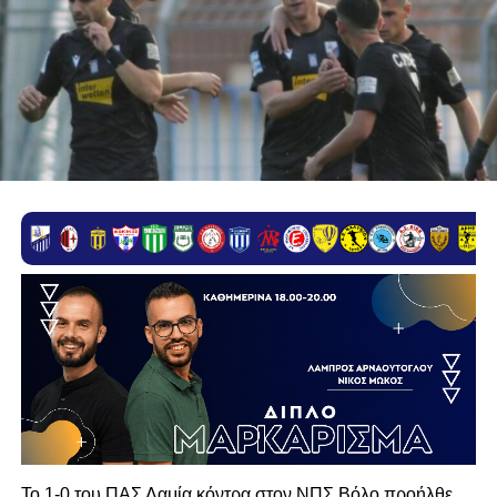
Το 1-0 του ΠΑΣ Λαμία κόντρα στον ΝΠΣ Βόλο προήλθε