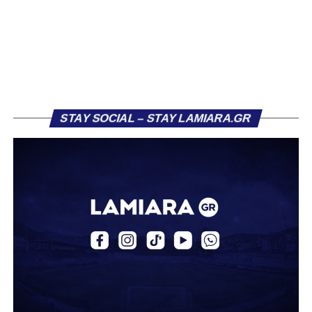
το φαβορί για την υπογραφή του. Ωστόσο, η εξέλιξη ήταν
διαφορετική, καθώς ο 23χρονος αμυντικός επέλεξε τελικά
τον Σαρωνικό Αναβύσσου, όπου θα συναντήσει ξανά τον
πρώην συμπαίκτη του στον ΠΑΣ Λαμία, Χρυσόστομο
Στάγκο.
Η ανακοίνωση για τον Βασίλη Τρούμπουλο
STAY SOCIAL – STAY LAMIARA.GR
«Ο Α.Ο. Σαρωνικός Αναβύσσου ανακοινώνει την
απόκτηση του ποδοσφαιριστή Βασίλη Τρούμπουλου.
Ο Βασίλης, ο οποίος είναι 23 χρονών (γεννημένος το
2003), αγωνίζεται ως στόπερ και αμυντικός μέσος και την
περσινή σεζόν πραγματοποίησε γεμάτη χρονιά στη Γ’
Εθνική με τα χρώματα του ΠΑΣ Λαμία.
Στο παρελθόν αγωνίστηκε στην ΑΕΚ Β’, με την οποία
κατέγραψε 10 συμμετοχές στη Super League 2, καθώς
επίσης σε Εθνικό και Ζάκυνθο. Ξεκίνησε την καριέρα του
από τα τμήματα υποδομής του ΠΑΣ Λαμία, φτάνοντας