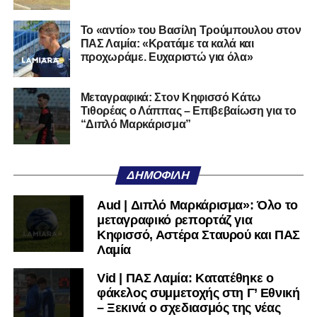
της Serie D στην Ιταλία, όπως οι Nocerina, S. Maria
Cilento και Castrovillari, έχοντας ξεκινήσει την
Το «αντίο» του Βασίλη Τρούμπουλου στον
ποδοσφαιρική του διαδρομή από τον Απόλλωνα Σμύρνης.
ΠΑΣ Λαμία: «Κρατάμε τα καλά και
προχωράμε. Ευχαριστώ για όλα»
Τον καλωσορίζουμε στην οικογένεια του Σαρωνικού και
του ευχόμαστε υγεία και επιτυχίες.»
Μεταγραφικά: Στον Κηφισσό Κάτω
Τιθορέας ο Λάππας – Επιβεβαίωση για το
Ακολουθήστε το
lamiara.gr
στο
Google News
για να
“Διπλό Μαρκάρισμα”
μαθαίνετε πρώτοι τα κυανόλευκα νέα στην Ελλάδα και τον
υπόλοιπο κόσμο. Ακολουθήστε το lamiara.gr στο
Facebook
, στο
Twitter
και στο
Instagram
για να
ΔΗΜΟΦΙΛΉ
μαθαίνετε σε χρόνο dt όλα τα νέα.
Aud | Διπλό Μαρκάρισμα»: Όλο το
μεταγραφικό ρεπορτάζ για
Κηφισσό, Αστέρα Σταυρού και ΠΑΣ
Λαμία
Vid | ΠΑΣ Λαμία: Κατατέθηκε ο
φάκελος συμμετοχής στη Γ’ Εθνική
– Ξεκινά ο σχεδιασμός της νέας