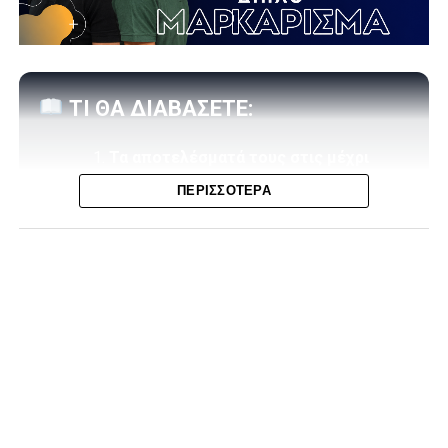
ΤΙ ΘΑ ΔΙΑΒΑΣΕΤΕ:
Τα αποτελέσματά τους στις μέχρι
στιγμής «εμβόλιμες» της σεζόν
ΠΕΡΙΣΣΌΤΕΡΑ
Η βαθμολογία (4 αγώνες)
Ο Παναθηναϊκός και ο ΠΑΟΚ μετρούν το απόλυτο όταν
αγωνίζονται μεσοβδόμαδα για την Stoiximan Super
League, η ΑΕΚ άφησε βαθμούς μόνο στις Σέρρες, ο
Ολυμπιακός κέρδισε τα μισά του αντίστοιχα παιχνίδια, ο
Αρης κανένα και η Λαμία γνώρισε μόνο μία ήττα.