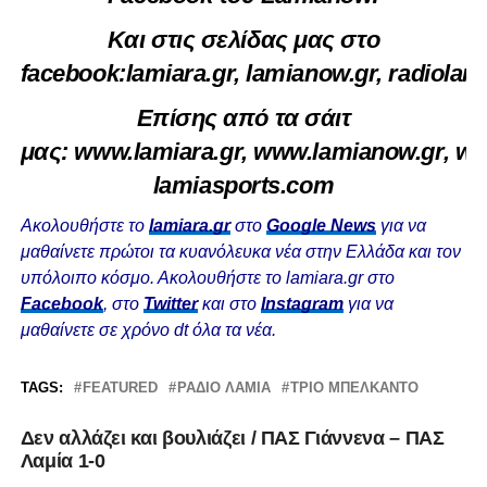
Και στις σελίδας μας στο
facebook:
lamiara.gr
,
lamianow.gr
,
radiolami
Επίσης από τα σάιτ
μας:
www.lamiara.gr
,
www.lamianow.gr
,
ww
lamiasports.com
Ακολουθήστε το
lamiara.gr
στο
Google News
για να
μαθαίνετε πρώτοι τα κυανόλευκα νέα στην Ελλάδα και τον
υπόλοιπο κόσμο. Ακολουθήστε το lamiara.gr στο
Facebook
, στο
Twitter
και στο
Instagram
για να
μαθαίνετε σε χρόνο dt όλα τα νέα.
TAGS:
FEATURED
ΡΆΔΙΟ ΛΑΜΊΑ
ΤΡΙΟ ΜΠΕΛΚΑΝΤΟ
Δεν αλλάζει και βουλιάζει / ΠΑΣ Γιάννενα – ΠΑΣ
Λαμία 1-0