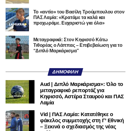
Αστέρας Τρίπολης-Παναθηναϊκός 1-4
Κηφισιά-Λαμία 1-1
Το «αντίο» του Βασίλη Τρούμπουλου στον
ΠΑΣ Λαμία: «Κρατάμε τα καλά και
προχωράμε. Ευχαριστώ για όλα»
Τετάρτη-Πέμπτη 20-21/12
Αρης-Λαμία 2-2
Βόλος-Παναθηναϊκός 0-3
Μεταγραφικά: Στον Κηφισσό Κάτω
Πανσερραϊκός-ΑΕΚ 2-2
Τιθορέας ο Λάππας – Επιβεβαίωση για το
“Διπλό Μαρκάρισμα”
Κηφισιά-ΠΑΟΚ 0-6
Ατρόμητος-Ολυμπιακός 0-0
Τετάρτη-Πέμπτη 3-4/1
ΔΗΜΟΦΙΛΉ
Αστέρας Τρίπολης-Αρης 3-2
Aud | Διπλό Μαρκάρισμα»: Όλο το
Λαμία-Ολυμπιακός 1-0
μεταγραφικό ρεπορτάζ για
ΑΕΚ-Βόλος 3-0
Κηφισσό, Αστέρα Σταυρού και ΠΑΣ
ΠΑΟΚ-ΟΦΗ 4-0
Λαμία
Παναθηναϊκός-ΠΑΣ Γιάννινα 2-0
Vid | ΠΑΣ Λαμία: Κατατέθηκε ο
Τετάρτη 28/2
φάκελος συμμετοχής στη Γ’ Εθνική
– Ξεκινά ο σχεδιασμός της νέας
Ατρόμητος-Λαμία 3-1