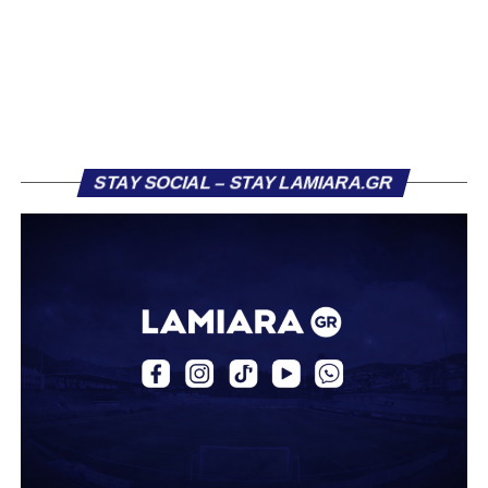
Με την 3η αγωνιστική των
Play Off
θα συνεχιστεί αύριο
(3/4) η δράση στη
Stoiximan Super League
,
όπου
Παναθηναϊκός
,
Ολυμπιακός
,
ΠΑΟΚ
θα
υποδεχθούν
ΑΕΚ
,
Αρη
και
Λαμία
αντίστοιχα.
Ετσι θα έχουμε την πρώτη «σφήνα» στο μίνι πρωτάθλημα
που έπεται της κανονικής διάρκειας και για 5η φορά στη
STAY SOCIAL – STAY LAMIARA.GR
σεζόν οι ομάδες του group θα παίξουν μεσοβδόμαδα,
χωρίς πάντως αυτό να σημαίνει πως στις προηγούμενες
είχαν αμέσως πριν ή μετά εκ νέου αγωνιστικές
υποχρεώσεις.
Πάντως ως όρος «εμβόλιμη», η ονομασία δηλαδή,
παραμένει και ας δούμε τα πεπραγμένα των έξι clubs όταν
κλήθηκαν να παίξουν τότε.
Ο
Παναθηναϊκός
και ο
ΠΑΟΚ
είναι οι μόνοι που μετρούν
το απόλυτο (4χ4), η
ΑΕΚ
«άφησε» βαθμούς μόνο
στις
Σέρρες
και κέρδισε τα άλλα τρία παιχνίδια της, ενώ