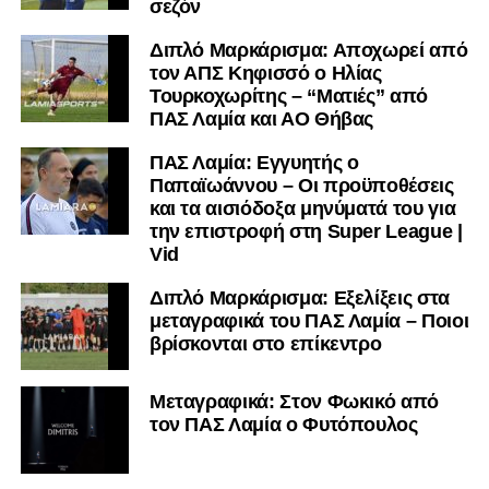
σεζόν
Παναιτωλικός-Ολυμπιακός 1-2
ΑΕΚ-ΠΑΣ Γιάννινα 4-2
Διπλό Μαρκάρισμα: Αποχωρεί από
Πανσερραϊκός-ΠΑΟΚ 0-2
τον ΑΠΣ Κηφισσό ο Ηλίας
Παναθηναϊκός-Αρης 2-0
Τουρκοχωρίτης – “Ματιές” από
ΠΑΣ Λαμία και ΑΟ Θήβας
Η βαθμολογία (4 αγώνες)
ΠΑΣ Λαμία: Εγγυητής ο
Παπαϊωάννου – Οι προϋποθέσεις
Παναθηναϊκός 12 (4-0-0)
και τα αισιόδοξα μηνύματά του για
ΠΑΟΚ 12 (4-0-0)
την επιστροφή στη Super League |
ΑΕΚ 10 (3-1-0)
Vid
Ολυμπιακός 7 (2-1-1)
Λαμία 5 (1-2-1)
Διπλό Μαρκάρισμα: Εξελίξεις στα
μεταγραφικά του ΠΑΣ Λαμία – Ποιοι
Αρης 1 (0-1-3)
βρίσκονται στο επίκεντρο
Ακολουθήστε το
lamiara.gr
στο
Google News
για να
μαθαίνετε πρώτοι τα κυανόλευκα νέα στην Ελλάδα και τον
Μεταγραφικά: Στον Φωκικό από
υπόλοιπο κόσμο. Ακολουθήστε το lamiara.gr στο
τον ΠΑΣ Λαμία ο Φυτόπουλος
Facebook
, στο
Twitter
και στο
Instagram
για να
μαθαίνετε σε χρόνο dt όλα τα νέα.