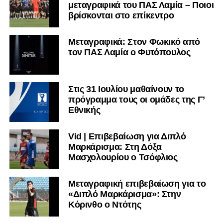
μεταγραφικά του ΠΑΣ Λαμία – Ποιοι
Αρης 1 (0-1-3)
βρίσκονται στο επίκεντρο
Ακολουθήστε το
lamiara.gr
στο
Google News
για να
μαθαίνετε πρώτοι τα κυανόλευκα νέα στην Ελλάδα και τον
Μεταγραφικά: Στον Φωκικό από
υπόλοιπο κόσμο. Ακολουθήστε το lamiara.gr στο
τον ΠΑΣ Λαμία ο Φυτόπουλος
Facebook
, στο
Twitter
και στο
Instagram
για να
μαθαίνετε σε χρόνο dt όλα τα νέα.
Στις 31 Ιουλίου μαθαίνουν το
πρόγραμμα τους οι ομάδες της Γ’
Εθνικής
Vid | Επιβεβαίωση για Διπλό
Μαρκάρισμα: Στη Δόξα
Μασχολουρίου ο Τσόφλιος
Μεταγραφική επιβεβαίωση για το
«Διπλό Μαρκάρισμα»: Στην
Κόρινθο ο Ντότης