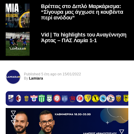
Βρέττας στο Διπλό Μαρκάρισμα:
“Σίγουρα μας άγχωσε η κουβέντα
περί ανόδου”
Vid | Τα highlights του Αναγέννηση
Άρτας – ΠΑΣ Λαμία 1-1
Published
5 έτη ago
on
15/01/2022
By
Lamiara