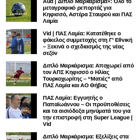
Aud | Διπλό Μαρκάρισμα»: Όλο το
Λαμία-Ολυμπιακός 1-0
μεταγραφικό ρεπορτάζ για
ΑΕΚ-Βόλος 3-0
Κηφισσό, Αστέρα Σταυρού και ΠΑΣ
ΠΑΟΚ-ΟΦΗ 4-0
Λαμία
Παναθηναϊκός-ΠΑΣ Γιάννινα 2-0
Vid | ΠΑΣ Λαμία: Κατατέθηκε ο
Τετάρτη 28/2
φάκελος συμμετοχής στη Γ’ Εθνική
– Ξεκινά ο σχεδιασμός της νέας
Ατρόμητος-Λαμία 3-1
σεζόν
Παναιτωλικός-Ολυμπιακός 1-2
ΑΕΚ-ΠΑΣ Γιάννινα 4-2
Διπλό Μαρκάρισμα: Αποχωρεί από
Πανσερραϊκός-ΠΑΟΚ 0-2
τον ΑΠΣ Κηφισσό ο Ηλίας
Παναθηναϊκός-Αρης 2-0
Τουρκοχωρίτης – “Ματιές” από
ΠΑΣ Λαμία και ΑΟ Θήβας
Η βαθμολογία (4 αγώνες)
ΠΑΣ Λαμία: Εγγυητής ο
Παπαϊωάννου – Οι προϋποθέσεις
Παναθηναϊκός 12 (4-0-0)
και τα αισιόδοξα μηνύματά του για
ΠΑΟΚ 12 (4-0-0)
την επιστροφή στη Super League |
ΑΕΚ 10 (3-1-0)
Vid
Ολυμπιακός 7 (2-1-1)
Λαμία 5 (1-2-1)
Διπλό Μαρκάρισμα: Εξελίξεις στα