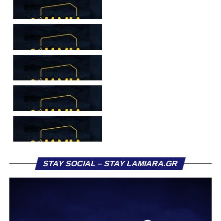
Ο Παναθηναϊκός και ο ΠΑΟΚ μετρούν το απόλυτο όταν
αγωνίζονται μεσοβδόμαδα για την Stoiximan Super
League, η ΑΕΚ άφησε βαθμούς μόνο στις Σέρρες, ο
Ολυμπιακός κέρδισε τα μισά του αντίστοιχα παιχνίδια, ο
Αρης κανένα και η Λαμία γνώρισε μόνο μία ήττα.
Με την 3η αγωνιστική των
Play Off
θα συνεχιστεί αύριο
(3/4) η δράση στη
Stoiximan Super League
,
όπου
Παναθηναϊκός
,
Ολυμπιακός
,
ΠΑΟΚ
θα
υποδεχθούν
ΑΕΚ
,
Αρη
και
Λαμία
αντίστοιχα.
Ετσι θα έχουμε την πρώτη «σφήνα» στο μίνι πρωτάθλημα
που έπεται της κανονικής διάρκειας και για 5η φορά στη
STAY SOCIAL – STAY LAMIARA.GR
σεζόν οι ομάδες του group θα παίξουν μεσοβδόμαδα,
χωρίς πάντως αυτό να σημαίνει πως στις προηγούμενες
είχαν αμέσως πριν ή μετά εκ νέου αγωνιστικές
υποχρεώσεις.