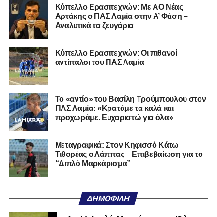
Kύπελλο Ερασιτεχνών: Με AO Nέας
σεζόν
Αρτάκης ο ΠΑΣ Λαμία στην Α’ Φάση –
Αναλυτικά τα ζευγάρια
Τετάρτη-Πέμπτη 27-28/9
Ολυμπιακός-Αρης 4-1
Κύπελλο Ερασιτεχνών: Οι πιθανοί
ΠΑΟΚ-Βόλος 3-0
αντίπαλοι του ΠΑΣ Λαμία
ΑΕΚ-Ατρόμητος 2-1
Αστέρας Τρίπολης-Παναθηναϊκός 1-4
Κηφισιά-Λαμία 1-1
Το «αντίο» του Βασίλη Τρούμπουλου στον
ΠΑΣ Λαμία: «Κρατάμε τα καλά και
προχωράμε. Ευχαριστώ για όλα»
Τετάρτη-Πέμπτη 20-21/12
Αρης-Λαμία 2-2
Βόλος-Παναθηναϊκός 0-3
Μεταγραφικά: Στον Κηφισσό Κάτω
Πανσερραϊκός-ΑΕΚ 2-2
Τιθορέας ο Λάππας – Επιβεβαίωση για το
“Διπλό Μαρκάρισμα”
Κηφισιά-ΠΑΟΚ 0-6
Ατρόμητος-Ολυμπιακός 0-0
Τετάρτη-Πέμπτη 3-4/1
ΔΗΜΟΦΙΛΉ
Αστέρας Τρίπολης-Αρης 3-2