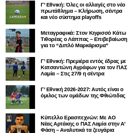
Γ’ Εθνική: Όλες οι αλλαγές στο νέο
πρωτάθλημα – Κλήρωση, σέντρα
και νέο σύστημα playoffs
Μεταγραφικά: Στον Κηφισσό Κάτω
Τιθορέας ο Λάππας – Επιβεβαίωση
για το “Διπλό Μαρκάρισμα”
Γ’ Εθνική: Πρεμιέρα εντός έδρας με
Κατσαντώνη Αγράφων για τον ΠΑΣ
Λαμία – Στις 27/9 η σέντρα
Γ’ Εθνική 2026-2027: Αυτός είναι ο
όμιλος των ομάδων της Φθιώτιδας
Kύπελλο Ερασιτεχνών: Με AO
Nέας Αρτάκης ο ΠΑΣ Λαμία στην Α’
Φάση – Αναλυτικά τα ζευγάρια