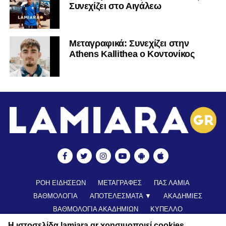
Συνεχίζει στο Αιγάλεω
Mεταγραφικά: Συνεχίζει στην
Athens Kallithea ο Κοντονίκος
ΡΟΗ ΕΙΔΗΣΕΩΝ
ΜΕΤΑΓΡΑΦΕΣ
ΠΑΣ ΛΑΜΙΑ
ΒΑΘΜΟΛΟΓΙΑ
ΑΠΟΤΕΛΕΣΜΑΤΑ ▼
ΑΚΑΔΗΜΙΕΣ
ΒΑΘΜΟΛΟΓΙΑ ΑΚΑΔΗΜΙΩΝ
ΚΥΠΕΛΛΟ
ΝΕΑ ΑΠΟ ΕΛΛΑΔΑ
FUTSAL
ΠΟΔΟΣΦΑΙΡΟ ΓΥΝΑΙΚΩΝ
Η ιστοσελίδα lamiara.gr χρησιμοποιεί cookies.