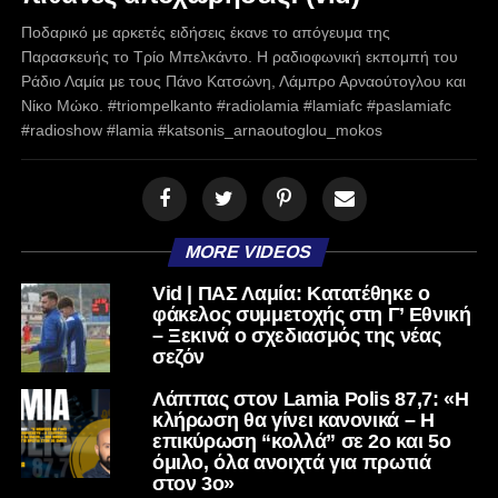
Ποδαρικό με αρκετές ειδήσεις έκανε το απόγευμα της
Παρασκευής το Τρίο Μπελκάντο. Η ραδιοφωνική εκπομπή του
Ράδιο Λαμία με τους Πάνο Κατσώνη, Λάμπρο Αρναούτογλου και
Νίκο Μώκο. #triompelkanto #radiolamia #lamiafc #paslamiafc
#radioshow #lamia #katsonis_arnaoutoglou_mokos
MORE VIDEOS
Vid | ΠΑΣ Λαμία: Κατατέθηκε ο
φάκελος συμμετοχής στη Γ’ Εθνική
– Ξεκινά ο σχεδιασμός της νέας
σεζόν
Λάππας στον Lamia Polis 87,7: «Η
κλήρωση θα γίνει κανονικά – Η
επικύρωση “κολλά” σε 2ο και 5ο
όμιλο, όλα ανοιχτά για πρωτιά
στον 3ο»