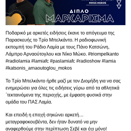
Ποδαρικό με αρκετές ειδήσεις έκανε το απόγευμα της
Παρασκευής το Τρίο Μπελκάντο. Η ραδιοφωνική
εκπομπή του Ράδιο Λαμία με τους Πάνο Κατσώνη,
Λάμπρο Αρναούτογλου και Νίκο Μώκο. #triompelkanto
#radiolamia #lamiafc #paslamiafc #radioshow #lamia
#katsonis_arnaoutoglou_mokos
To Τρίο Μπελκάντο ήρθε μαζί με τον Διομήδη για να σας
ενημερώσει για όλες τις ειδήσεις γύρω από τα αθλητικά
΄τεκταινόμενα της περιοχής, με έμφαση φυσικά στην
ομάδα του ΠΑΣ Λαμία.
Και επειδή η εποχή σηκώνει αρκετή…
μεταγραφοκουβέντα, δεν ήταν δυνατό να μην
αναφερθούμε στην περίπτωση Σεβέ και όχι μόνο!