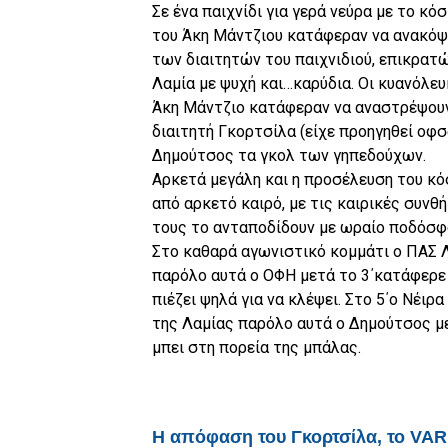
Σε ένα παιχνίδι για γερά νεύρα με το κό
του Άκη Μάντζιου κατάφεραν να ανακόψο
των διαιτητών του παιχνιδιού, επικρατ
Λαμία με ψυχή και…καρύδια. Οι κυανόλευ
Άκη Μάντζιο κατάφεραν να αναστρέψουν 
διαιτητή Γκορτσίλα (είχε προηγηθεί οφσά
Δημούτσος τα γκολ των γηπεδούχων.
Αρκετά μεγάλη και η προσέλευση του κό
από αρκετό καιρό, με τις καιρικές συνθ
τους το ανταποδίδουν με ωραίο ποδόσφ
Στο καθαρά αγωνιστικό κομμάτι ο ΠΑΣ 
παρόλο αυτά ο ΟΦΗ μετά το 3΄κατάφερε 
πιέζει ψηλά για να κλέψει. Στο 5΄ο Νέι
της Λαμίας παρόλο αυτά ο Δημούτσος με
μπει στη πορεία της μπάλας.
Η απόφαση του Γκορτσίλα, το VAR 