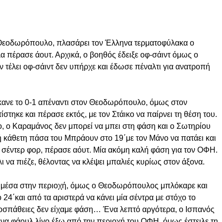
ν Θεοδωρόπουλο, πλασάρει τον Έλληνα τερματοφύλακα ο
λα πέρασε άουτ. Αρχικά, ο βοηθός έδειξε οφ-σάιντ όμως ο
 τέλει οφ-σάιντ δεν υπήρχε και έδωσε πέναλτι για ανατροπή
έκανε το 0-1 απέναντι στον Θεοδωρόπουλο, όμως στον
τηκε και πέρασε εκτός, με τον Στάικο να παίρνει τη θέση του.
 ο Καραμάνος δεν μπορεί να μπει στη φάση και ο Σωτηρίου
 κάθετη πάσα του Μπράουν στο 19΄με τον Μάνο να πατάει και
 σέντερ φορ, πέρασε αόυτ. Μία ακόμη καλή φάση για τον ΟΦΗ.
λι να πιέζε, θέλοντας να κλέψει μπαλιές κυρίως στον άξονα.
ι μέσα στην περιοχή, όμως ο Θεοδωρόπουλος μπλόκαρε και
24΄και από τα αριστερά να κάνει μία σέντρα με στόχο το
ροσπάθειες δεν είχαμε φάση… Ένα λεπτό αργότερα, ο Ισπανός
ένα φάουλ λίγο έξω από την περιοχή του ΟΦΗ, όμως έστειλε τη