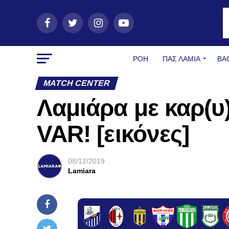
ΡΟΗ
ΠΑΣ ΛΑΜΊΑ
ΒΑ
MATCH CENTER
Λαμιάρα με καρ(υ
VAR! [εικόνες]
08/12/2019
Lamiara