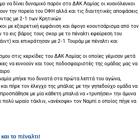
σμο να δίνει δυναμικό παρόν στο ΔΑΚ Λαμίας οι κυανόλευκοι
υν την πορεία του ΟΦΗ αλλά και τις διαιτητικές αποφάσεις
ώντας με 2-1 των Κρητικών.
κοι με εξαιρετική εμφάνιση και άψογο κοουτσάρισμα από τον
το εις βάρος τους σκορ με το πέναλτι εφεύρεση του
ιντ) και επικράτησαν με 2-1. Τουράμ με πέναλτι και
σμου στις κερκίδες του ΔΑΚ Λαμίας οι οποίες γέμισαν μετά
ήκες να ευνοούν και τους ποδοσφαιριστές της ομάδας μας να
αιρο.
Λαμία μπήκε πιο δυνατά στα πρώτα λεπτά του αγώνα,
και πήρε τον έλεγχο της μπάλας με την γηπεδούχο ομάδα να
ρα προσπάθησε με μία κάθετη μπαλιά να «τρυπήσει» την άμυνα
 πολύ ωραίο τάκλιν, «ανέκοψε» τον Ναμπί ο οποίος πήγε να
και το πέναλτι!