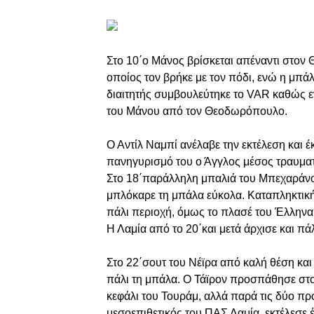
Στο 10΄ο Μάνος βρίσκεται απέναντι στο
οποίος τον βρήκε με τον πόδι, ενώ η μπά
διαιτητής συμβουλεύτηκε το VAR καθώς εν
του Μάνου από τον Θεοδωρόπουλο.
Ο Αντίλ Ναμπί ανέλαβε την εκτέλεση και 
πανηγυρισμό του ο Άγγλος μέσος τραυματίσ
Στο 18΄παράλληλη μπαλιά του Μπεχαράνο,
μπλόκαρε τη μπάλα εύκολα. Καταπληκτική
πάλι περιοχή, όμως το πλασέ του Έλληνα
Η Λαμία από το 20΄και μετά άρχισε και πά
Στο 22΄σουτ του Νέϊρα από καλή θέση κα
πάλι τη μπάλα. Ο Τάϊρον προσπάθησε στο 
κεφάλι του Τουράμ, αλλά παρά τις δύο π
μεσοεπιθετικός του ΠΑΣ Λαμία, εκτέλεσε 