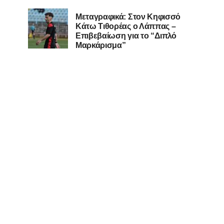
Μεταγραφικά: Στον Κηφισσό
Κάτω Τιθορέας ο Λάππας –
Επιβεβαίωση για το “Διπλό
Μαρκάρισμα”