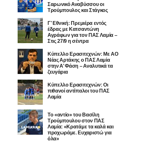
Σαρωνικό Αναβύσσου οι
Τρούμπουλος και Στάγκος
Γ’ Εθνική: Πρεμιέρα εντός
έδρας με Κατσαντώνη
Αγράφων για τον ΠΑΣ Λαμία –
Στις 27/9 η σέντρα
Kύπελλο Ερασιτεχνών: Με AO
Nέας Αρτάκης ο ΠΑΣ Λαμία
στην Α’ Φάση – Αναλυτικά τα
ζευγάρια
Κύπελλο Ερασιτεχνών: Οι
πιθανοί αντίπαλοι του ΠΑΣ
Λαμία
Το «αντίο» του Βασίλη
Τρούμπουλου στον ΠΑΣ
Λαμία: «Κρατάμε τα καλά και
προχωράμε. Ευχαριστώ για
όλα»