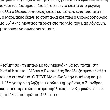
δοκάρι του Σωτηρίου. Στο 34΄ο Σεμέντο έπειτα από μεγάλη
αρε αλλά ο Θεοδωρόπουλος έπεσε και έδιωξε εντυπωσιακά τη
ς, ο Μαρινάκης έκανε το σουτ αλλά και πάλι ο Θεοδωρόπουλος
 Στο 35΄ Άκης Μάντζιος πέρασε στο παιχνίδι τον Βασιλόγιαννη,
 μπορούσε να συνεχίσει στ ματς.
 «τσίμπησε» τη μπάλα με τον Μαρινάκη να τον πατάει στη
πέναλτι! Κάτι που βέβαια ο Γκορτσίλας δεν έδειξε αμέσως αλλά
ώσει το αυτονόητο. Ο ΤΟΥΡΑΜ ανέλαβε την εκτέλεση και με
ο 1-1! Λίγο πριν τη λήξη του πρώτου ημιχρόνου, ο Σκόνδρας
ακόρ, σούταρε αλλά ο τερματοφύλακας των Κρητικών, έπεσε
έως το τέλος του πρώτου 45λεπτου…