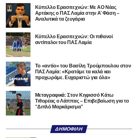
Αναπαραγωγής
Kύπελλο Ερασιτεχνών: Με AO Nέας
Αρτάκης ο ΠΑΣ Λαμία στην Α’ Φάση –
Βίντεο
Αναλυτικά τα ζευγάρια
Κύπελλο Ερασιτεχνών: Οι πιθανοί
αντίπαλοι του ΠΑΣ Λαμία
Το «αντίο» του Βασίλη Τρούμπουλου στον
ΠΑΣ Λαμία: «Κρατάμε τα καλά και
προχωράμε. Ευχαριστώ για όλα»
Μεταγραφικά: Στον Κηφισσό Κάτω
Τιθορέας ο Λάππας – Επιβεβαίωση για το
“Διπλό Μαρκάρισμα”
ΔΗΜΟΦΙΛΉ