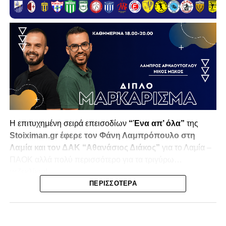
H επιτυχημένη σειρά επεισοδίων
“Ένα απ’ όλα”
της
Stoiximan.gr έφερε τον Φάνη Λαμπρόπουλο στη
Λαμία και τον ΔΑΚ “Αθανάσιος Διάκος”
για το Λαμία –
ΠΑΟΚ αλλά πολύ περισσότερο για τα τριγύρω…
μεζεκλίκια!
ΠΕΡΙΣΣΌΤΕΡΑ
Το…
pre
game του γνωστού παρουσιαστή
περιλάμβανε… πολλά «απ’ όλα»!…