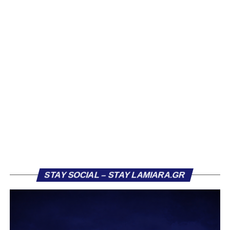
Ωστόσο δεν ήταν δυνατόν να μην βρεθεί νωρίτερα, στα
γραφεία του συνδέσμου, να πάρει μία “γεύση” και από την
κερκίδα του ΠΑΣ Λαμία
Δείτε τα βίντεο και τις φωτογραφίες που ανέβασε στο
προφίλ του:
Πρόγραμμα
Αναπαραγωγής
Βίντεο
STAY SOCIAL – STAY LAMIARA.GR