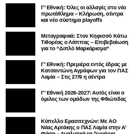
Γ’ Εθνική: Όλες οι αλλαγές στο νέο
πρωτάθλημα – Κλήρωση, σέντρα
και νέο σύστημα playoffs
Μεταγραφικά: Στον Κηφισσό Κάτω
Τιθορέας ο Λάππας – Επιβεβαίωση
για το “Διπλό Μαρκάρισμα”
Γ’ Εθνική: Πρεμιέρα εντός έδρας με
Κατσαντώνη Αγράφων για τον ΠΑΣ
Λαμία – Στις 27/9 η σέντρα
Πρόγραμμα
Αναπαραγωγής
Βίντεο
Γ’ Εθνική 2026-2027: Αυτός είναι ο
όμιλος των ομάδων της Φθιώτιδας
Kύπελλο Ερασιτεχνών: Με AO
Nέας Αρτάκης ο ΠΑΣ Λαμία στην Α’
Φάση – Αναλυτικά τα ζευγάρια