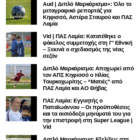
Aud | Διπλό Μαρκάρισμα»: Όλο το
μεταγραφικό ρεπορτάζ για
Κηφισσό, Αστέρα Σταυρού και ΠΑΣ
Λαμία
Vid | ΠΑΣ Λαμία: Κατατέθηκε ο
φάκελος συμμετοχής στη Γ’ Εθνική
– Ξεκινά ο σχεδιασμός της νέας
σεζόν
Διπλό Μαρκάρισμα: Αποχωρεί από
τον ΑΠΣ Κηφισσό ο Ηλίας
00:00
00:06
Τουρκοχωρίτης – “Ματιές” από
ΠΑΣ Λαμία και ΑΟ Θήβας
ΠΑΣ Λαμία: Εγγυητής ο
Παπαϊωάννου – Οι προϋποθέσεις
και τα αισιόδοξα μηνύματά του για
την επιστροφή στη Super League |
Vid
Διπλό Μαρκάρισμα: Εξελίξεις στα