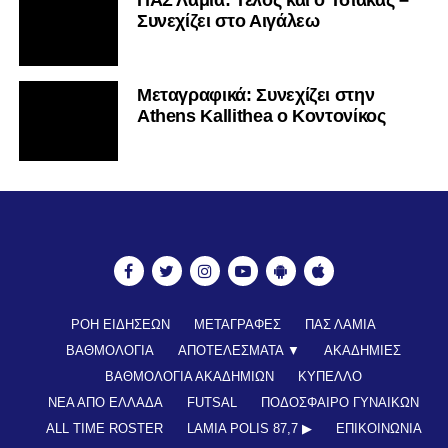
ΠΑΣ Λαμία: Τέλος και ο Τσιάκας –
Συνεχίζει στο Αιγάλεω
00:00
00:05
Πρόγραμμα
Mεταγραφικά: Συνεχίζει στην
Athens Kallithea ο Κοντονίκος
Αναπαραγωγής
Βίντεο
ΡΟΗ ΕΙΔΗΣΕΩΝ
ΜΕΤΑΓΡΑΦΕΣ
ΠΑΣ ΛΑΜΙΑ
ΒΑΘΜΟΛΟΓΙΑ
ΑΠΟΤΕΛΕΣΜΑΤΑ ▼
ΑΚΑΔΗΜΙΕΣ
ΒΑΘΜΟΛΟΓΙΑ ΑΚΑΔΗΜΙΩΝ
ΚΥΠΕΛΛΟ
ΝΕΑ ΑΠΟ ΕΛΛΑΔΑ
FUTSAL
ΠΟΔΟΣΦΑΙΡΟ ΓΥΝΑΙΚΩΝ
ALL TIME ROSTER
LAMIA POLIS 87,7 ▶︎
ΕΠΙΚΟΙΝΩΝΊΑ