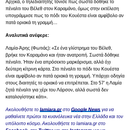
Αρχικά, ο τηλεδιαιτητής τόνισε πως σωστά δόθηκε το
πέναλτι του Βέλεθ στον Καραμάνο, όμως στην εκτέλεση
υπογράμμισε πως το πόδι του Κουέστα είναι αμφίβολο αν
πατά οριακά τη γραμμή…
Aναλυτικά ανέφερε:
Λαμία-Άρης (Φωτιάς): «Σε ένα γλίστρημα του Βέλεθ,
βρήκε τον Καραμάνο και ήταν ανατροπή. Σωστά δόθηκε
πέναλτι. Ήταν ένα απρόσεκτο μαρκάρισμα, αλλά όχι
δεύτερη κίτρινη κάρτα. Στο πέναλτι το πόδι του Κουέστα
είναι αμφίβολο αν πατά οριακά τη γραμμή. Υπάρχει οδηγία
στους διαιτητές το οριακό να επιτρέπεται. Στο 57’ η Λαμία
ζητά πέναλτι για χέρι του Λάρσον, αλλά σωστά δεν
καταλογίστηκε κάτι».
Ακολουθήστε το
lamiara.gr
στο
Google News
για να
μαθαίνετε πρώτοι τα κυανόλευκα νέα στην Ελλάδα και τον
υπόλοιπο κόσμο. Ακολουθήστε το lamiara.gr στο