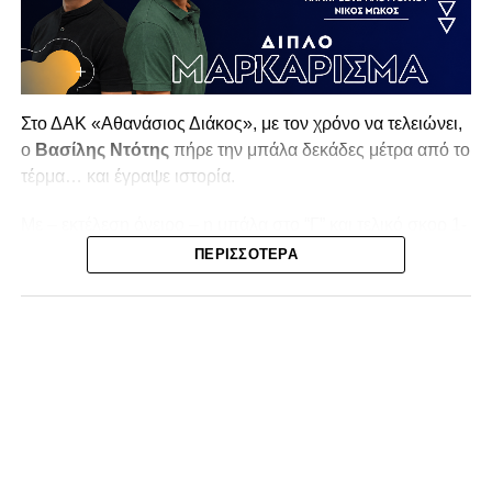
Στο ΔΑΚ «Αθανάσιος Διάκος», με τον χρόνο να τελειώνει,
ο
Βασίλης Ντότης
πήρε την μπάλα δεκάδες μέτρα από το
τέρμα… και έγραψε ιστορία.
Με – εκτέλεση όνειρο – η μπάλα στο “Γ” και τελικό σκορ 1-
1! Ο
ΠΑΣ Λαμία
ισοφάρισε τον
Αστέρα Σταυρο
λίγο πριν
ΠΕΡΙΣΣΌΤΕΡΑ
το φινάλε, με ένα γκολ που απλά… είναι από τα καλύτερα
που έχουμε δει στο ΔΑΚ Αθανάσιος Διάκος εδώ και πολλά
χρόνια. Οι φιλοξενούμενοι είχαν προηγηθεί με τον Μόσχο
στο 10ο λεπτό.
Λίγο αργότερα (ή νωρίτερα δεν έχει σημασία) αρκετά
χιλιόμετρα μακριά, ο Χουλκ εμπνευσμένος από τον
Βασίλη Ντότη, επιδίωξε και τελικά πέτυχα ένα εξίσου
σπάνιας ομορφιάς γκολ, βάζοντας το παγκόσμιο