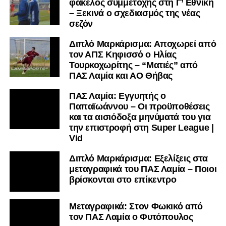
φάκελος συμμετοχής στη Γ’ Εθνική
– Ξεκινά ο σχεδιασμός της νέας
σεζόν
Διπλό Μαρκάρισμα: Αποχωρεί από
τον ΑΠΣ Κηφισσό ο Ηλίας
Τουρκοχωρίτης – “Ματιές” από
ΠΑΣ Λαμία και ΑΟ Θήβας
ΠΑΣ Λαμία: Εγγυητής ο
Παπαϊωάννου – Οι προϋποθέσεις
και τα αισιόδοξα μηνύματά του για
την επιστροφή στη Super League |
Vid
Διπλό Μαρκάρισμα: Εξελίξεις στα
μεταγραφικά του ΠΑΣ Λαμία – Ποιοι
βρίσκονται στο επίκεντρο
Μεταγραφικά: Στον Φωκικό από
τον ΠΑΣ Λαμία ο Φυτόπουλος