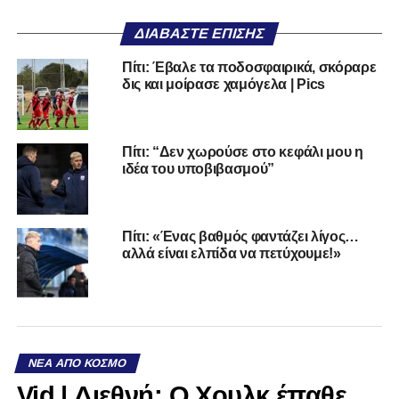
ΔΙΑΒΆΣΤΕ ΕΠΊΣΗΣ
Πίτι: Έβαλε τα ποδοσφαιρικά, σκόραρε
δις και μοίρασε χαμόγελα | Pics
Πίτι: “Δεν χωρούσε στο κεφάλι μου η
ιδέα του υποβιβασμού”
Πίτι: «Ένας βαθμός φαντάζει λίγος…
αλλά είναι ελπίδα να πετύχουμε!»
ΝΈΑ ΑΠΌ ΚΌΣΜΟ
Vid | Διεθνή: Ο Χουλκ έπαθε…