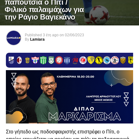
παπούτσια ο Πίτι /
Φιλικό παλαιμάχων για
την Ράγιο Βαγιεκάνο
Published
3 έτη ago
on
02/06/2023
By
Lamiara
Στο γήπεδο ως ποδοσφαιριστής επιστρέφει ο Πίτι, ο