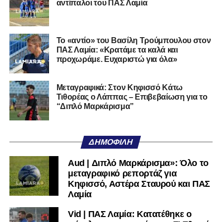
αντίπαλοι του ΠΑΣ Λαμία
Το «αντίο» του Βασίλη Τρούμπουλου στον
ΠΑΣ Λαμία: «Κρατάμε τα καλά και
προχωράμε. Ευχαριστώ για όλα»
Μεταγραφικά: Στον Κηφισσό Κάτω
Τιθορέας ο Λάππας – Επιβεβαίωση για το
“Διπλό Μαρκάρισμα”
Ακολουθήστε το
lamiara.gr
στο
Google News
για να
μαθαίνετε πρώτοι τα κυανόλευκα νέα στην Ελλάδα και τον
υπόλοιπο κόσμο. Ακολουθήστε το lamiara.gr στο
ΔΗΜΟΦΙΛΉ
Facebook
, στο
Twitter
και στο
Instagram
για να
μαθαίνετε σε χρόνο dt όλα τα νέα.
Aud | Διπλό Μαρκάρισμα»: Όλο το
μεταγραφικό ρεπορτάζ για
Κηφισσό, Αστέρα Σταυρού και ΠΑΣ
Λαμία
Vid | ΠΑΣ Λαμία: Κατατέθηκε ο