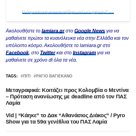
Η δημοσίευση κοινοποιήθηκε από το χρήστη EMF ATLETICO ALGETE (@emfatleticoalgete)
Ακολουθήστε το
lamiara.gr
στο
Google News
για να
μαθαίνετε πρώτοι τα κυανόλευκα νέα στην Ελλάδα και τον
υπόλοιπο κόσμο. Ακολουθήστε το lamiara.gr στο
Facebook
, στο
Twitter
και στο
Instagram
για να
μαθαίνετε σε χρόνο dt όλα τα νέα.
TAGS:
ΠΊΤΙ
ΡΑΓΙΟ ΒΑΓΙΕΚΑΝΟ
Μεταγραφικά: Κοιτάζει προς Κολομβία ο Μεντίνα
– Πρόταση ανανέωσης με deadline από τον ΠΑΣ
Λαμία
Vid | “Κάηκε” το Δακ “Αθανάσιος Διάκος” / Pyro
Show για τα 59α γενέθλια του ΠΑΣ Λαμία