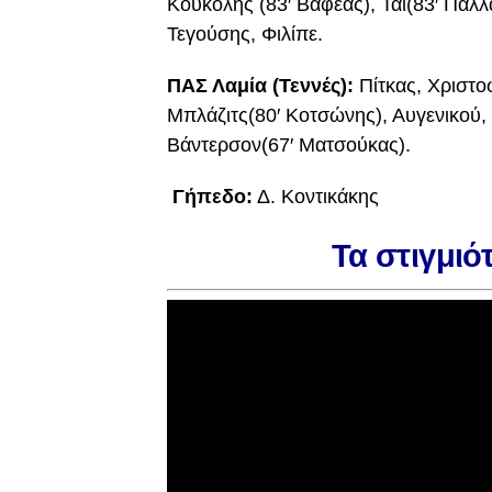
Κουκόλης (83′ Βαφέας), Τάι(83′ Πάλλ
Τεγούσης, Φιλίπε.
ΠΑΣ Λαμία (Τεννές):
Πίτκας, Χριστο
Μπλάζιτς(80′ Κοτσώνης), Αυγενικού, 
Βάντερσον(67′ Ματσούκας).
Γήπεδο:
Δ. Κοντικάκης
Τα στιγμι