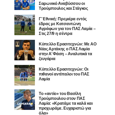
Σαρωνικό Αναβύσσου οι
Τρούμπουλος και Στάγκος
Γ’ Εθνική: Πρεμιέρα εντός
έδρας με Κατσαντώνη
Αγράφων για τον ΠΑΣ Λαμία –
Στις 27/9 η σέντρα
Kύπελλο Ερασιτεχνών: Με AO
Nέας Αρτάκης ο ΠΑΣ Λαμία
στην Α’ Φάση – Αναλυτικά τα
ζευγάρια
Κύπελλο Ερασιτεχνών: Οι
πιθανοί αντίπαλοι του ΠΑΣ
Λαμία
Το «αντίο» του Βασίλη
Τρούμπουλου στον ΠΑΣ
Λαμία: «Κρατάμε τα καλά και
προχωράμε. Ευχαριστώ για
όλα»