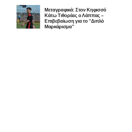
Μεταγραφικά: Στον Κηφισσό
Κάτω Τιθορέας ο Λάππας –
Επιβεβαίωση για το “Διπλό
Μαρκάρισμα”