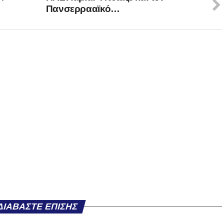
Πανσερρααϊκό…
ΔΙΑΒΆΣΤΕ ΕΠΊΣΗΣ