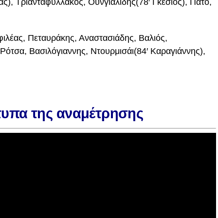
ας), Τριανταφυλλάκος, Ουνγιαλίδης(78′ Γκέσιος), Πάτο,
φιλέας, Πεταυράκης, Αναστασιάδης, Βαλιός,
Ρότσα, Βασιλόγιαννης, Ντουρμισάι(84′ Καραγιάννης),
ότυπα της αναμέτρησης