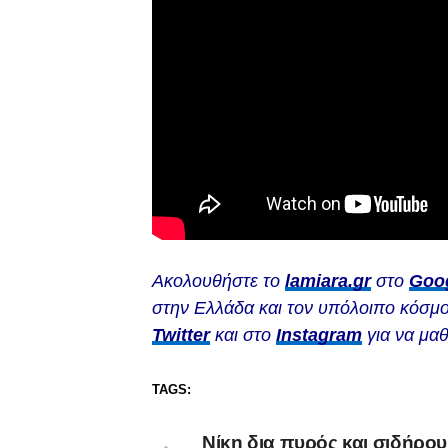
Ακολουθήστε το
lamiara.gr
στο
Goo
στην Ελλάδα και τον υπόλοιπο κόσμο
Twitter
και στο
Instagram
για να μαθ
TAGS:
Νίκη δια πυρός και σιδήρου 