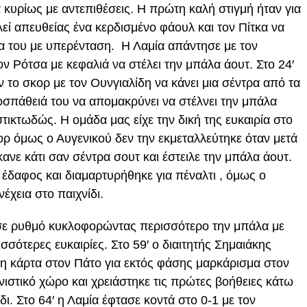
κυρίως με αντεπιθέσεις. Η πρώτη καλή στιγμή ήταν για
λεί απευθείας ένα κερδισμένο φάουλ και τον Πίτκα να
ία του με υπερένταση. Η Λαμία απάντησε με τον
ον Ρότσα με κεφαλιά να στέλει την μπάλα άουτ. Στο 24′
ν το σκορ με τον Ουνγιαλίδη να κάνει μια σέντρα από τα
οσπάθειά του να απομακρύνει να στέλνει την μπάλα
τικτωδώς. Η ομάδα μας είχε την δική της ευκαιρία στο
κορ όμως ο Αυγενικού δεν την εκμεταλλεύτηκε όταν μετά
ανε κάτι σαν σέντρα σουτ και έστειλε την μπάλα άουτ.
 έδαφος και διαμαρτυρήθηκε για πέναλτι , όμως ο
έχεια στο παιχνίδι.
σε ρυθμό κυκλοφορώντας περισσότερο την μπάλα με
σσότερες ευκαιρίες. Στο 59′ ο διαιτητής Σημαιάκης
ινη κάρτα στον Πάτο για εκτός φάσης μαρκάρισμα στον
ιστικό χώρο και χρειάστηκε τις πρώτες βοήθειες κάτω
ίδι. Στο 64′ η Λαμία έφτασε κοντά στο 0-1 με τον