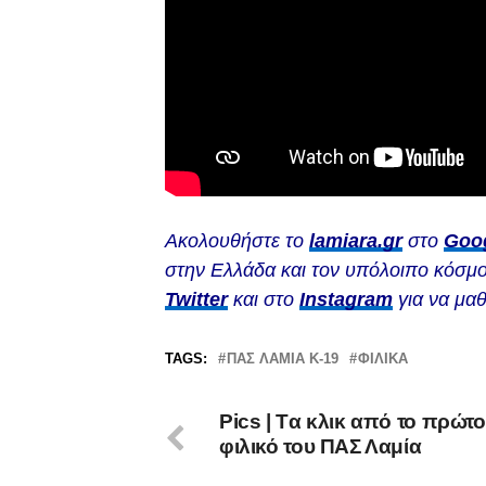
Ακολουθήστε το
lamiara.gr
στο
Goo
στην Ελλάδα και τον υπόλοιπο κόσμο
Twitter
και στο
Instagram
για να μαθ
TAGS:
ΠΑΣ ΛΑΜΙΑ Κ-19
ΦΙΛΙΚΆ
Pics | Tα κλικ από το πρώτο
φιλικό του ΠΑΣ Λαμία