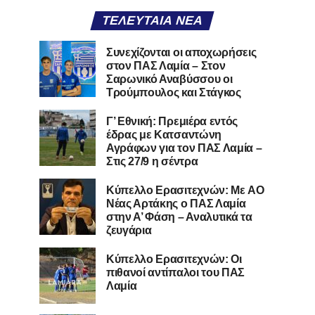
ΤΕΛΕΥΤΑΊΑ ΝΈΑ
Συνεχίζονται οι αποχωρήσεις
στον ΠΑΣ Λαμία – Στον
Σαρωνικό Αναβύσσου οι
Τρούμπουλος και Στάγκος
Γ’ Εθνική: Πρεμιέρα εντός
έδρας με Κατσαντώνη
Αγράφων για τον ΠΑΣ Λαμία –
Στις 27/9 η σέντρα
Kύπελλο Ερασιτεχνών: Με AO
Nέας Αρτάκης ο ΠΑΣ Λαμία
στην Α’ Φάση – Αναλυτικά τα
ζευγάρια
Κύπελλο Ερασιτεχνών: Οι
πιθανοί αντίπαλοι του ΠΑΣ
Λαμία