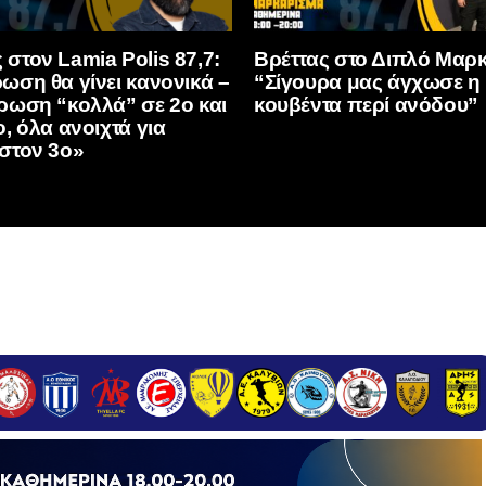
στον Lamia Polis 87,7:
Βρέττας στο Διπλό Μαρ
ωση θα γίνει κανονικά –
“Σίγουρα μας άγχωσε η
ρωση “κολλά” σε 2ο και
κουβέντα περί ανόδου”
ο, όλα ανοιχτά για
στον 3ο»