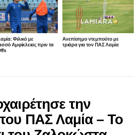
αμία: Φιλικό με
Ανεπίσημο ντεμπούτο με
σσό Αμφίκλειας πριν τα
τριάρα για τον ΠΑΣ Λαμία
ffs
οχαιρέτησε την
 του ΠΑΣ Λαμία – Το
τι του Ζαλοκώστα