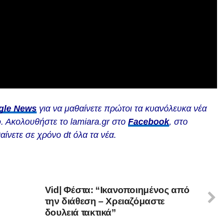
gle News
για να μαθαίνετε πρώτοι τα κυανόλευκα νέα
. Ακολουθήστε το lamiara.gr στο
Facebook
, στο
αίνετε σε χρόνο dt όλα τα νέα.
Vid| Φέστα: “Ικανοποιημένος από
την διάθεση – Χρειαζόμαστε
δουλειά τακτικά”