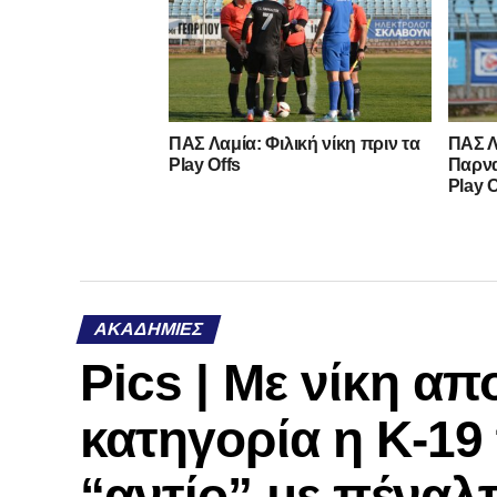
ΠΑΣ Λαμία: Φιλική νίκη πριν τα
ΠΑΣ Λ
Play Offs
Παρνα
Play O
ΑΚΑΔΗΜΊΕΣ
Pics | Με νίκη απ
κατηγορία η Κ-19
“αντίο” με πέναλ