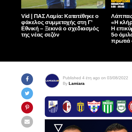
Vid | ΠΑΣ Λαμία: Κατατέθηκε ο
Λάππας 
φάκελος συμμετοχής στη Γ’
«Η κλήρ
Εθνική – Ξεκινά ο σχεδιασμός
Η επικύ
της νέας σεζόν
5ο όμιλ
πρωτιά 
Published
4 έτη ago
on
03/08/2022
By
Lamiara