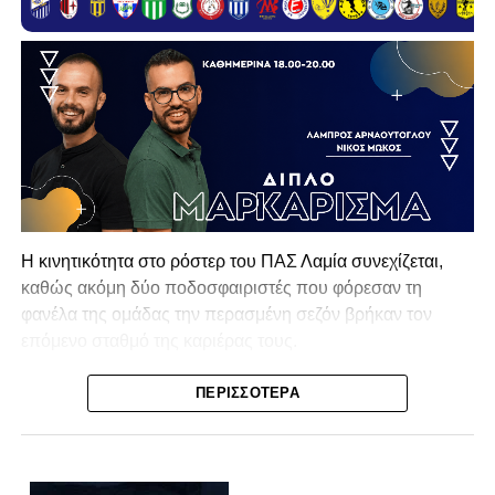
Η κινητικότητα στο ρόστερ του ΠΑΣ Λαμία συνεχίζεται,
καθώς ακόμη δύο ποδοσφαιριστές που φόρεσαν τη
φανέλα της ομάδας την περασμένη σεζόν βρήκαν τον
επόμενο σταθμό της καριέρας τους.
Ο λόγος για τον Βασίλη Τρούμπουλο και τον Χρυσόστομο
ΠΕΡΙΣΣΌΤΕΡΑ
Στάγκο, οι οποίοι θα συνεχίσουν μαζί την ποδοσφαιρική
τους πορεία στον Σαρωνικό Αναβύσσου, με τον σύλλογο
να ανακοινώνει επίσημα την απόκτησή τους.