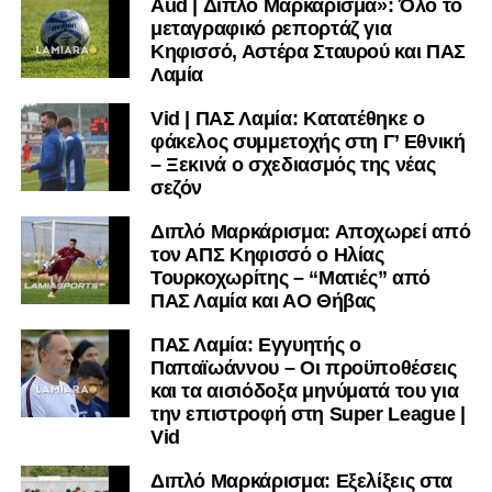
Aud | Διπλό Μαρκάρισμα»: Όλο το
μεταγραφικό ρεπορτάζ για
Κηφισσό, Αστέρα Σταυρού και ΠΑΣ
Λαμία
Vid | ΠΑΣ Λαμία: Κατατέθηκε ο
φάκελος συμμετοχής στη Γ’ Εθνική
– Ξεκινά ο σχεδιασμός της νέας
σεζόν
Διπλό Μαρκάρισμα: Αποχωρεί από
τον ΑΠΣ Κηφισσό ο Ηλίας
Τουρκοχωρίτης – “Ματιές” από
ΠΑΣ Λαμία και ΑΟ Θήβας
ΠΑΣ Λαμία: Εγγυητής ο
Παπαϊωάννου – Οι προϋποθέσεις
και τα αισιόδοξα μηνύματά του για
την επιστροφή στη Super League |
Vid
Διπλό Μαρκάρισμα: Εξελίξεις στα