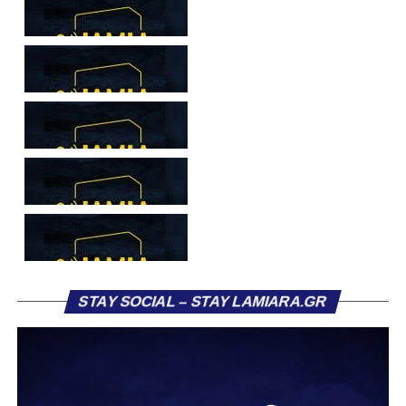
Ιδιαίτερο ενδιαφέρον παρουσιάζει η περίπτωση του
Βασίλη Τρούμπουλου, ο οποίος βρέθηκε στο στόχαστρο
αρκετών ομάδων το φετινό καλοκαίρι. Ανάμεσα στους
συλλόγους που ενδιαφέρθηκαν έντονα για την απόκτησή
του ήταν η Κόρινθος και ο Ιωνικός, με την ομάδα της
Κορίνθου να εμφανίζεται για μεγάλο χρονικό διάστημα ως
το φαβορί για την υπογραφή του. Ωστόσο, η εξέλιξη ήταν
διαφορετική, καθώς ο 23χρονος αμυντικός επέλεξε τελικά
τον Σαρωνικό Αναβύσσου, όπου θα συναντήσει ξανά τον
πρώην συμπαίκτη του στον ΠΑΣ Λαμία, Χρυσόστομο
Στάγκο.
Η ανακοίνωση για τον Βασίλη Τρούμπουλο
STAY SOCIAL – STAY LAMIARA.GR
«Ο Α.Ο. Σαρωνικός Αναβύσσου ανακοινώνει την
απόκτηση του ποδοσφαιριστή Βασίλη Τρούμπουλου.
Ο Βασίλης, ο οποίος είναι 23 χρονών (γεννημένος το
2003), αγωνίζεται ως στόπερ και αμυντικός μέσος και την