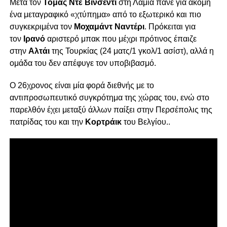
Μετά τον
Τόμας Ντε Βινσέντι
στη Λαμία πάνε για ακόμη
ένα μεταγραφικό «χτύπημα» από το εξωτερικό και πιο
συγκεκριμένα τον
Μοχαμάντ Ναντέρι
. Πρόκειται για
τον
Ιρανό
αριστερό μπακ που μέχρι πρότινος έπαιζε
στην
Αλτάι
της Τουρκίας (24 ματς/1 γκολ/1 ασίστ), αλλά η
ομάδα του δεν απέφυγε τον υποβιβασμό.
Ο 26χρονος είναι μία φορά διεθνής με το
αντιπροσωπευτικό συγκρότημα της χώρας του, ενώ στο
παρελθόν έχει μεταξύ άλλων παίξει στην Περσέπολις της
πατρίδας του και την
Κορτράικ
του Βελγίου..