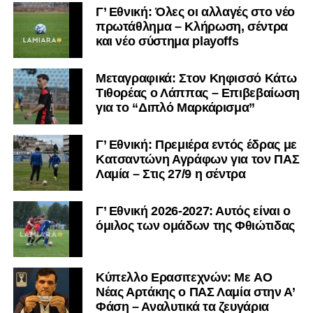
Γ’ Εθνική: Όλες οι αλλαγές στο νέο
πρωτάθλημα – Κλήρωση, σέντρα
και νέο σύστημα playoffs
Μεταγραφικά: Στον Κηφισσό Κάτω
Τιθορέας ο Λάππας – Επιβεβαίωση
για το “Διπλό Μαρκάρισμα”
Γ’ Εθνική: Πρεμιέρα εντός έδρας με
Κατσαντώνη Αγράφων για τον ΠΑΣ
Λαμία – Στις 27/9 η σέντρα
Γ’ Εθνική 2026-2027: Αυτός είναι ο
όμιλος των ομάδων της Φθιώτιδας
Kύπελλο Ερασιτεχνών: Με AO
Nέας Αρτάκης ο ΠΑΣ Λαμία στην Α’
Φάση – Αναλυτικά τα ζευγάρια