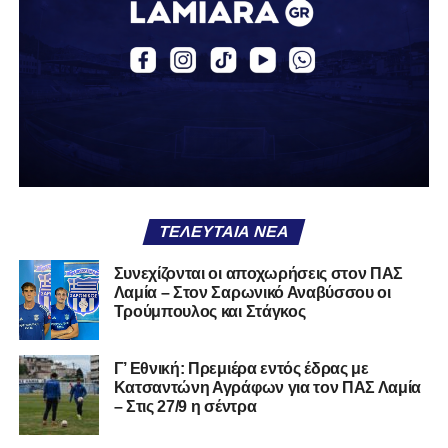
περσινή σεζόν πραγματοποίησε γεμάτη χρονιά στη Γ’
Εθνική με τα χρώματα του ΠΑΣ Λαμία.
Στο παρελθόν αγωνίστηκε στην ΑΕΚ Β’, με την οποία
κατέγραψε 10 συμμετοχές στη Super League 2, καθώς
επίσης σε Εθνικό και Ζάκυνθο. Ξεκίνησε την καριέρα του
από τα τμήματα υποδομής του ΠΑΣ Λαμία, φτάνοντας
μέχρι την πρώτη ομάδα, με την οποία πραγματοποίησε
συμμετοχή στη Super League απέναντι στον Παναιτωλικό
στις 26 Σεπτεμβρίου 2021.
ΤΕΛΕΥΤΑΊΑ ΝΈΑ
Καλωσορίζουμε τον Βασίλη στην οικογένεια του
Συνεχίζονται οι αποχωρήσεις στον ΠΑΣ
Λαμία – Στον Σαρωνικό Αναβύσσου οι
Σαρωνικού και του ευχόμαστε υγεία και πολλές
Τρούμπουλος και Στάγκος
επιτυχίες.»
Γ’ Εθνική: Πρεμιέρα εντός έδρας με
Κατσαντώνη Αγράφων για τον ΠΑΣ Λαμία
– Στις 27/9 η σέντρα
Η ανακοίνωση για τον Χρυσόστομο Στάγκο