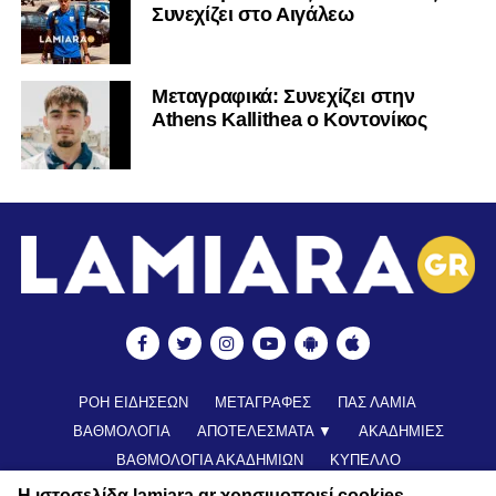
Συνεχίζει στο Αιγάλεω
Mεταγραφικά: Συνεχίζει στην
Athens Kallithea ο Κοντονίκος
ΡΟΗ ΕΙΔΗΣΕΩΝ
ΜΕΤΑΓΡΑΦΕΣ
ΠΑΣ ΛΑΜΙΑ
ΒΑΘΜΟΛΟΓΙΑ
ΑΠΟΤΕΛΕΣΜΑΤΑ ▼
ΑΚΑΔΗΜΙΕΣ
ΒΑΘΜΟΛΟΓΙΑ ΑΚΑΔΗΜΙΩΝ
ΚΥΠΕΛΛΟ
ΝΕΑ ΑΠΟ ΕΛΛΑΔΑ
FUTSAL
ΠΟΔΟΣΦΑΙΡΟ ΓΥΝΑΙΚΩΝ
Η ιστοσελίδα lamiara.gr χρησιμοποιεί cookies.