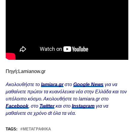
Πηγή:Lamianow.gr
Ακολουθήστε το
lamiara.gr
στο
Google News
για να
μαθαίνετε πρώτοι τα κυανόλευκα νέα στην Ελλάδα και τον
υπόλοιπο κόσμο. Ακολουθήστε το lamiara.gr στο
Facebook
, στο
Twitter
και στο
Instagram
για να
μαθαίνετε σε χρόνο dt όλα τα νέα.
TAGS:
ΜΕΤΑΓΡΑΦΙΚΆ