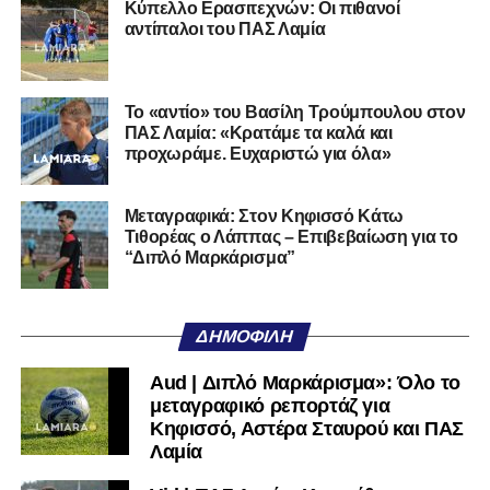
Κύπελλο Ερασιτεχνών: Οι πιθανοί
στη Γ’ Εθνική με τον ΠΑΣ Λαμία. Στο παρελθόν
αντίπαλοι του ΠΑΣ Λαμία
αγωνίστηκε στον Λεβαδειακό, ενώ πέρασε και από ομάδες
της Serie D στην Ιταλία, όπως οι Nocerina, S. Maria
Cilento και Castrovillari, έχοντας ξεκινήσει την
Το «αντίο» του Βασίλη Τρούμπουλου στον
ποδοσφαιρική του διαδρομή από τον Απόλλωνα Σμύρνης.
ΠΑΣ Λαμία: «Κρατάμε τα καλά και
προχωράμε. Ευχαριστώ για όλα»
Τον καλωσορίζουμε στην οικογένεια του Σαρωνικού και
του ευχόμαστε υγεία και επιτυχίες.»
Μεταγραφικά: Στον Κηφισσό Κάτω
Τιθορέας ο Λάππας – Επιβεβαίωση για το
Ακολουθήστε το
lamiara.gr
στο
Google News
για να
“Διπλό Μαρκάρισμα”
μαθαίνετε πρώτοι τα κυανόλευκα νέα στην Ελλάδα και τον
υπόλοιπο κόσμο. Ακολουθήστε το lamiara.gr στο
Facebook
, στο
Twitter
και στο
Instagram
για να
ΔΗΜΟΦΙΛΉ
μαθαίνετε σε χρόνο dt όλα τα νέα.
Aud | Διπλό Μαρκάρισμα»: Όλο το
μεταγραφικό ρεπορτάζ για
Κηφισσό, Αστέρα Σταυρού και ΠΑΣ
Λαμία