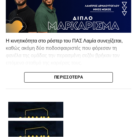
Η κινητικότητα στο ρόστερ του ΠΑΣ Λαμία συνεχίζεται,
καθώς ακόμη δύο ποδοσφαιριστές που φόρεσαν τη
φανέλα της ομάδας την περασμένη σεζόν βρήκαν τον
επόμενο σταθμό της καριέρας τους.
Ο λόγος για τον Βασίλη Τρούμπουλο και τον Χρυσόστομο
ΠΕΡΙΣΣΌΤΕΡΑ
Στάγκο, οι οποίοι θα συνεχίσουν μαζί την ποδοσφαιρική
τους πορεία στον Σαρωνικό Αναβύσσου, με τον σύλλογο
να ανακοινώνει επίσημα την απόκτησή τους.
Ιδιαίτερο ενδιαφέρον παρουσιάζει η περίπτωση του
Βασίλη Τρούμπουλου, ο οποίος βρέθηκε στο στόχαστρο
αρκετών ομάδων το φετινό καλοκαίρι. Ανάμεσα στους
συλλόγους που ενδιαφέρθηκαν έντονα για την απόκτησή