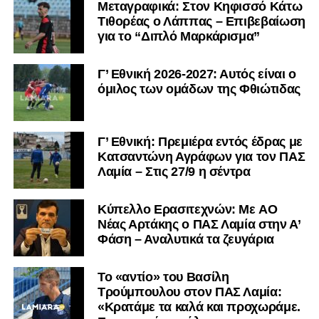
Μεταγραφικά: Στον Κηφισσό Κάτω
Τιθορέας ο Λάππας – Επιβεβαίωση
για το “Διπλό Μαρκάρισμα”
Γ’ Εθνική 2026-2027: Αυτός είναι ο
όμιλος των ομάδων της Φθιώτιδας
Γ’ Εθνική: Πρεμιέρα εντός έδρας με
Κατσαντώνη Αγράφων για τον ΠΑΣ
Λαμία – Στις 27/9 η σέντρα
Kύπελλο Ερασιτεχνών: Με AO
Nέας Αρτάκης ο ΠΑΣ Λαμία στην Α’
Φάση – Αναλυτικά τα ζευγάρια
Το «αντίο» του Βασίλη
Τρούμπουλου στον ΠΑΣ Λαμία:
«Κρατάμε τα καλά και προχωράμε.