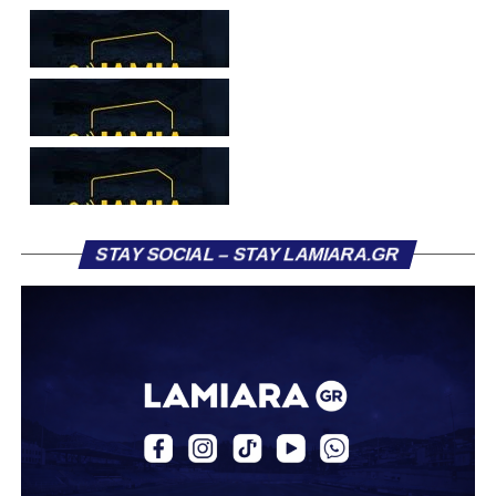
του ήταν η Κόρινθος και ο Ιωνικός, με την ομάδα της
Κορίνθου να εμφανίζεται για μεγάλο χρονικό διάστημα ως
το φαβορί για την υπογραφή του. Ωστόσο, η εξέλιξη ήταν
διαφορετική, καθώς ο 23χρονος αμυντικός επέλεξε τελικά
τον Σαρωνικό Αναβύσσου, όπου θα συναντήσει ξανά τον
πρώην συμπαίκτη του στον ΠΑΣ Λαμία, Χρυσόστομο
Στάγκο.
Η ανακοίνωση για τον Βασίλη Τρούμπουλο
STAY SOCIAL – STAY LAMIARA.GR
«Ο Α.Ο. Σαρωνικός Αναβύσσου ανακοινώνει την
απόκτηση του ποδοσφαιριστή Βασίλη Τρούμπουλου.
Ο Βασίλης, ο οποίος είναι 23 χρονών (γεννημένος το
2003), αγωνίζεται ως στόπερ και αμυντικός μέσος και την
περσινή σεζόν πραγματοποίησε γεμάτη χρονιά στη Γ’
Εθνική με τα χρώματα του ΠΑΣ Λαμία.
Στο παρελθόν αγωνίστηκε στην ΑΕΚ Β’, με την οποία