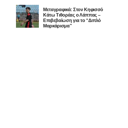
Μεταγραφικά: Στον Κηφισσό
Κάτω Τιθορέας ο Λάππας –
Επιβεβαίωση για το “Διπλό
Μαρκάρισμα”