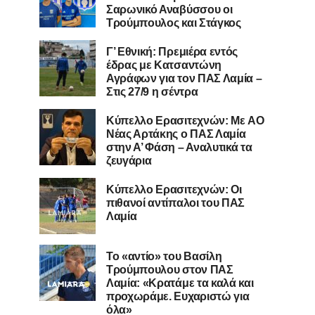
Σαρωνικό Αναβύσσου οι
Τρούμπουλος και Στάγκος
Γ’ Εθνική: Πρεμιέρα εντός
έδρας με Κατσαντώνη
Αγράφων για τον ΠΑΣ Λαμία –
Στις 27/9 η σέντρα
Kύπελλο Ερασιτεχνών: Με AO
Nέας Αρτάκης ο ΠΑΣ Λαμία
στην Α’ Φάση – Αναλυτικά τα
ζευγάρια
Κύπελλο Ερασιτεχνών: Οι
πιθανοί αντίπαλοι του ΠΑΣ
Λαμία
Το «αντίο» του Βασίλη
Τρούμπουλου στον ΠΑΣ
Λαμία: «Κρατάμε τα καλά και
προχωράμε. Ευχαριστώ για
όλα»