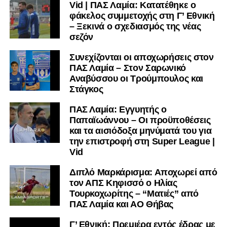
Vid | ΠΑΣ Λαμία: Κατατέθηκε ο
φάκελος συμμετοχής στη Γ’ Εθνική
– Ξεκινά ο σχεδιασμός της νέας
σεζόν
Συνεχίζονται οι αποχωρήσεις στον
ΠΑΣ Λαμία – Στον Σαρωνικό
Αναβύσσου οι Τρούμπουλος και
Στάγκος
ΠΑΣ Λαμία: Εγγυητής ο
Παπαϊωάννου – Οι προϋποθέσεις
και τα αισιόδοξα μηνύματά του για
την επιστροφή στη Super League |
Vid
Διπλό Μαρκάρισμα: Αποχωρεί από
τον ΑΠΣ Κηφισσό ο Ηλίας
Τουρκοχωρίτης – “Ματιές” από
ΠΑΣ Λαμία και ΑΟ Θήβας
Γ’ Εθνική: Πρεμιέρα εντός έδρας με