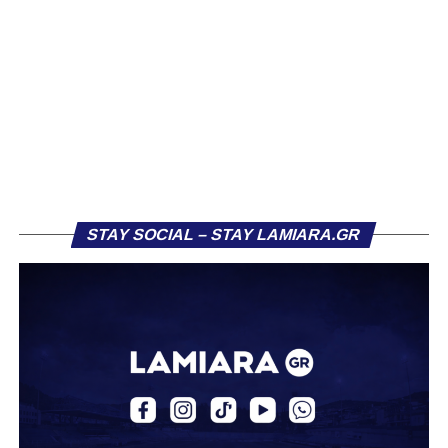
Η δυναμική που χτίστηκε με κόπο, με χρήματα, με
δουλειά, με ατέλειωτες ώρες ανθρώπων που δεν
φαίνονται βρίσκεται σήμερα διάτρητη. Σαν ένα σακάκι
καλό που κάποτε φόρεσες σε επίσημες περιστάσεις τώρα
το κρατάς στη ντουλάπα, τσαλακωμένο, χωρίς να ξέρεις
αν πρέπει να το φορέσεις ξανά ή να το χαρίσεις. Η Λαμία
δείχνει να μην ξέρει τι θέλει να είναι. Και αυτό είναι πάντα
χειρότερο από το να ξέρεις ότι είσαι μικρός.
STAY SOCIAL – STAY LAMIARA.GR
Το πιο ανησυχητικό δεν είναι η κατηγορία, είναι ότι
φίλαθλοι και περίγυρος, αντί για παράγοντες
σταθερότητας, γίνονται πολλαπλασιαστές αμφιβολίας.
Ασχολούνται περισσότερο με τις «χάρες» των άλλων
παρά με τις δικές τους αδυναμίες. Σαν να ψάχνεις
στον διπλανό το γιατί δεν βρέχει, ενώ κρατάς
ομπρέλα μέσα στο σαλόνι.
Μια
ομάδα
με
brand
, με
ιστορική διαδρομή
, με