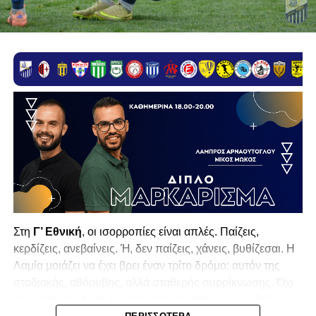
Στη
Γ’ Εθνική
, οι ισορροπίες είναι απλές. Παίζεις,
κερδίζεις, ανεβαίνεις. Ή, δεν παίζεις, χάνεις, βυθίζεσαι. Η
Λαμία
μοιάζει να έχει βρει έναν τρίτο δρόμο: αυτόν της
σταδιακής, αθόρυβης, αλλά σταθερής συρρίκνωσης. Όχι
αγωνιστικής. Αυτή δεν φαίνεται να υπάρχει με τα δεδομένα