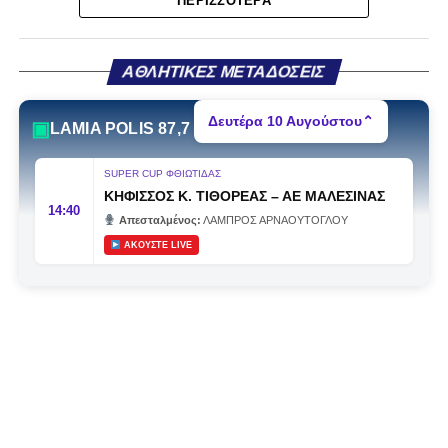
της κατηγορίας. Της συρρίκνωσης της ίδιας της
ΠΕΡΙΣΣΌΤΕΡΑ
υπόστασής της.
Γράφει ο Νίκος Μώκος
ΑΘΛΗΤΙΚΕΣ ΜΕΤΑΔΟΣΕΙΣ
Για μια ομάδα που πέρασε μια σχεδόν δεκαετία στα
Δευτέρα 10 Αυγούστου
⌃
▣
LAMIA POLIS 87,7
σαλόνια της
Super League 1
, που έφτιαξε όνομα και
αναγνωρισιμότητα, δεν μπορεί η κουβέντα της πόλης να
SUPER CUP ΦΘΙΩΤΙΔΑΣ
είναι «μας αδικούν», «μας πολεμούν», «μας έχουν βάλει
ΚΗΦΙΣΣΟΣ Κ. ΤΙΘΟΡΕΑΣ
–
ΑΕ ΜΑΛΕΣΙΝΑΣ
στο μάτι».
Αυτά είναι πολυτέλειες των μικρών
.
Όχι των
14:40
Απεσταλμένος:
ΛΑΜΠΡΟΣ ΑΡΝΑΟΥΤΟΓΛΟΥ
ομάδων που ζητούν να παραμείνουν μεγάλες, έστω
ΑΚΟΥΣΤΕ LIVE
και μέσα σε μια μικρή κατηγορία.
Η Λαμία, αντί να λειτουργεί ως το κεντρικό σημείο
αναφοράς του ποδοσφαιρικού χάρτη στον
Νομός
Φθιώτιδας
, επιτρέπει το αντίθετο: Να συζητείται ότι άλλοι
έχουν μεγαλύτερη επιρροή. Ακόμη κι εντός των τειχών.
Δεν έχει σημασία αν ισχύει σημασία έχει ότι
κυκλοφορεί. Και μόνο που κυκλοφορεί, μικραίνει την
ομάδα.