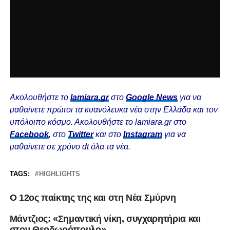
Ακολουθήστε το
lamiara.gr
στο
Google News
για να
μαθαίνετε πρώτοι τα κυανόλευκα νέα στην Ελλάδα και τον
υπόλοιπο κόσμο. Ακολουθήστε το lamiara.gr στο
Facebook
, στο
Twitter
και στο
Instagram
για να
μαθαίνετε σε χρόνο dt όλα τα νέα.
TAGS:
HIGHLIGHTS
Ο 12ος παίκτης της και στη Νέα Σμύρνη
Μάντζιος: «Σημαντική νίκη, συγχαρητήρια και
στον Θεοδωρόπουλο»