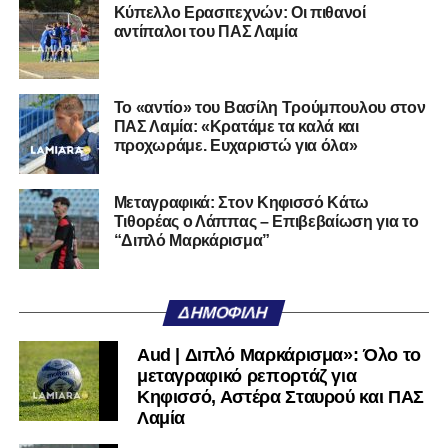
Κύπελλο Ερασιτεχνών: Οι πιθανοί
Όταν αποφασίσει να συνειδητοποιήσει ότι είναι
αντίπαλοι του ΠΑΣ Λαμία
μεγάλη, τότε η Γ’ Εθνική θα μοιάζει από μόνη της
πολύ μικρή.
Ακολουθήστε το
lamiara.gr
στο
Google News
για να
Το «αντίο» του Βασίλη Τρούμπουλου στον
ΠΑΣ Λαμία: «Κρατάμε τα καλά και
μαθαίνετε πρώτοι τα κυανόλευκα νέα στην Ελλάδα και τον
προχωράμε. Ευχαριστώ για όλα»
υπόλοιπο κόσμο. Ακολουθήστε το lamiara.gr στο
Facebook
, στο
Twitter
και στο
Instagram
για να
μαθαίνετε σε χρόνο dt όλα τα νέα.
Μεταγραφικά: Στον Κηφισσό Κάτω
Τιθορέας ο Λάππας – Επιβεβαίωση για το
“Διπλό Μαρκάρισμα”
ΔΗΜΟΦΙΛΉ
Aud | Διπλό Μαρκάρισμα»: Όλο το
μεταγραφικό ρεπορτάζ για
Κηφισσό, Αστέρα Σταυρού και ΠΑΣ
Λαμία