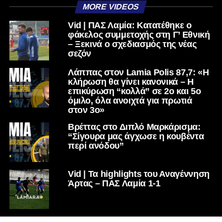
MORE VIDEOS
Vid | ΠΑΣ Λαμία: Κατατέθηκε ο
φάκελος συμμετοχής στη Γ’ Εθνική
– Ξεκινά ο σχεδιασμός της νέας
σεζόν
Λάππας στον Lamia Polis 87,7: «Η
κλήρωση θα γίνει κανονικά – Η
επικύρωση “κολλά” σε 2ο και 5ο
όμιλο, όλα ανοιχτά για πρωτιά
στον 3ο»
Βρέττας στο Διπλό Μαρκάρισμα:
“Σίγουρα μας άγχωσε η κουβέντα
περί ανόδου”
Vid | Τα highlights του Αναγέννηση
Άρτας – ΠΑΣ Λαμία 1-1