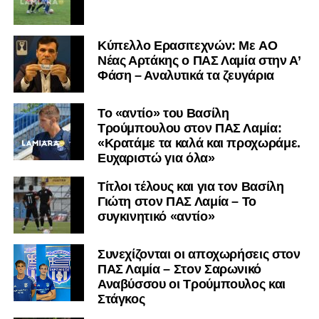
μαθαίνετε πρώτοι τα κυανόλευκα νέα στην Ελλάδα και τον
υπόλοιπο κόσμο. Ακολουθήστε το lamiara.gr στο
Facebook
, στο
Twitter
και στο
Instagram
για να
Kύπελλο Ερασιτεχνών: Με AO
Nέας Αρτάκης ο ΠΑΣ Λαμία στην Α’
μαθαίνετε σε χρόνο dt όλα τα νέα.
Φάση – Αναλυτικά τα ζευγάρια
Το «αντίο» του Βασίλη
Τρούμπουλου στον ΠΑΣ Λαμία:
«Κρατάμε τα καλά και προχωράμε.
Ευχαριστώ για όλα»
Τίτλοι τέλους και για τον Βασίλη
Γιώτη στον ΠΑΣ Λαμία – Το
συγκινητικό «αντίο»
Συνεχίζονται οι αποχωρήσεις στον
ΠΑΣ Λαμία – Στον Σαρωνικό
Αναβύσσου οι Τρούμπουλος και
Στάγκος