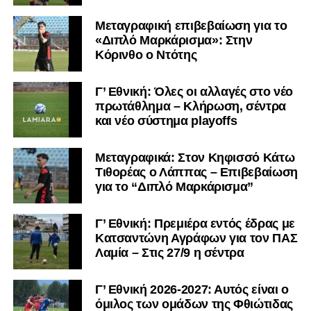
Μεταγραφική επιβεβαίωση για το
«Διπλό Μαρκάρισμα»: Στην
Η ανακοίνωση για τον Χρυσόστομο Στάγκο
Κόρινθο ο Ντότης
«Ο Α.Ο. Σαρωνικός Αναβύσσου ανακοινώνει την
Γ’ Εθνική: Όλες οι αλλαγές στο νέο
απόκτηση του τερματοφύλακα Χρυσόστομου Στάγκου.
πρωτάθλημα – Κλήρωση, σέντρα
και νέο σύστημα playoffs
Ο 24χρονος τερματοφύλακας (γεννημένος στις
27/06/2002) προέρχεται επίσης από μία γεμάτη χρονιά
Μεταγραφικά: Στον Κηφισσό Κάτω
στη Γ’ Εθνική με τον ΠΑΣ Λαμία. Στο παρελθόν
Τιθορέας ο Λάππας – Επιβεβαίωση
αγωνίστηκε στον Λεβαδειακό, ενώ πέρασε και από ομάδες
για το “Διπλό Μαρκάρισμα”
της Serie D στην Ιταλία, όπως οι Nocerina, S. Maria
Cilento και Castrovillari, έχοντας ξεκινήσει την
Γ’ Εθνική: Πρεμιέρα εντός έδρας με
ποδοσφαιρική του διαδρομή από τον Απόλλωνα Σμύρνης.
Κατσαντώνη Αγράφων για τον ΠΑΣ
Λαμία – Στις 27/9 η σέντρα
Τον καλωσορίζουμε στην οικογένεια του Σαρωνικού και
του ευχόμαστε υγεία και επιτυχίες.»
Γ’ Εθνική 2026-2027: Αυτός είναι ο
όμιλος των ομάδων της Φθιώτιδας
Ακολουθήστε το
lamiara.gr
στο
Google News
για να