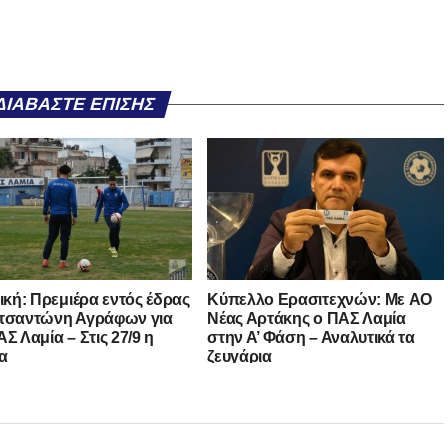
ΔΙΑΒΆΣΤΕ ΕΠΊΣΗΣ
νική: Πρεμιέρα εντός έδρας
Kύπελλο Ερασιτεχνών: Με AO
τσαντώνη Αγράφων για
Nέας Αρτάκης ο ΠΑΣ Λαμία
Σ Λαμία – Στις 27/9 η
στην Α’ Φάση – Αναλυτικά τα
α
ζευγάρια