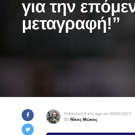
για την επόμε
μεταγραφή!”
Published
4 έτη ago
on
09/06/2022
By
Νίκος Μώκος