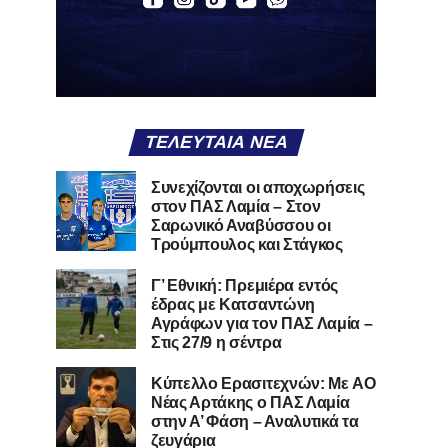
ΤΕΛΕΥΤΑΊΑ ΝΈΑ
Συνεχίζονται οι αποχωρήσεις
στον ΠΑΣ Λαμία – Στον
Σαρωνικό Αναβύσσου οι
Τρούμπουλος και Στάγκος
Γ’ Εθνική: Πρεμιέρα εντός
έδρας με Κατσαντώνη
Αγράφων για τον ΠΑΣ Λαμία –
Στις 27/9 η σέντρα
Kύπελλο Ερασιτεχνών: Με AO
Nέας Αρτάκης ο ΠΑΣ Λαμία
στην Α’ Φάση – Αναλυτικά τα
ζευγάρια