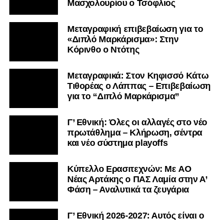
Γ’ Εθνική 2026-2027: Αυτός είναι ο
όμιλος των ομάδων της Φθιώτιδας
Το «αντίο» του Βασίλη
Τρούμπουλου στον ΠΑΣ Λαμία:
«Κρατάμε τα καλά και προχωράμε.
Ευχαριστώ για όλα»
Τίτλοι τέλους και για τον Βασίλη
Γιώτη στον ΠΑΣ Λαμία – Το
συγκινητικό «αντίο»
Κύπελλο Ερασιτεχνών: Οι πιθανοί
αντίπαλοι του ΠΑΣ Λαμία
ΠΑΣ Λαμία: Τέλος και ο Τσιάκας –