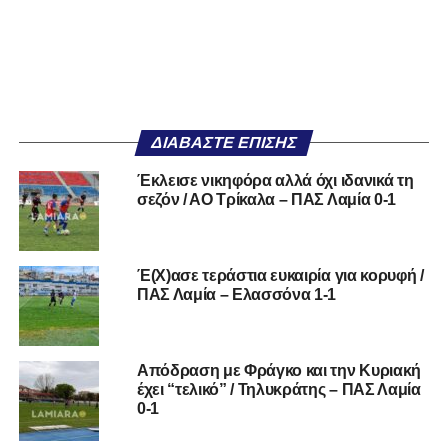
ΔΙΑΒΆΣΤΕ ΕΠΊΣΗΣ
Έκλεισε νικηφόρα αλλά όχι ιδανικά τη
σεζόν / ΑΟ Τρίκαλα – ΠΑΣ Λαμία 0-1
Έ(Χ)ασε τεράστια ευκαιρία για κορυφή /
ΠΑΣ Λαμία – Ελασσόνα 1-1
Απόδραση με Φράγκο και την Κυριακή
έχει “τελικό” / Τηλυκράτης – ΠΑΣ Λαμία
0-1