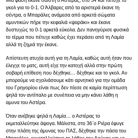
Μία φάση έκανε σωστή ο Αστέρας, στο 34΄και πέτυχε το
γκολ για το 0-1. Ο Άλβαρες από τα αριστερά έκανε τη
σέντρα, ο Μπαράλες ανάμεσα από αρκετά σώματα
αμυντικών πήρε την κεφαλιά «ψαράκι» και έκανε
δυστυχώς το 0-1 αρκετά εύκολα. Δεν πανηγύρισε φυσικά
το τέρμα που πέτυχε καθώς έχει περάσει από τη Λαμία
αλλά τη ζημιά την έκανε.
Απίστευτη ατυχία αυτή για τη Λαμία, καθώς αυτή ήταν που
έλεγχε το ματς, αυτή είχε την κατοχή αλλά στην πρώτη
σοβαρή επίθεση που δέχθηκε… δέχθηκε και το γκολ. Αν
μπορούμε να σχολιάσουμε κάτι αρνητικό για την ομάδα
του Γρηγορίου είναι πως δεν πίεσε σε καμία περίπτωση
ψηλά τον αντίπαλο με συνέπεια να μην κάνει λάθη η
αμυνα του Αστέρα.
Όταν ανέβηκε ψηλά η Λαμία… ο Αστέρας το
εκμεταλλεύτηκε άψογα. Μάλιστα, στο 36΄ο Ριέρα έφυγε
στην πλάτη της άμυνας του ΠΑΣ, δέχθηκε την πάσα του