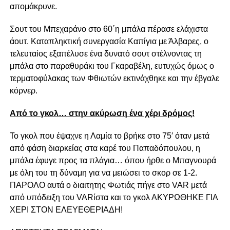
απομάκρυνε.
Σουτ του Μπεχαράνο στο 60΄η μπάλα πέρασε ελάχιστα
άουτ. Καταπληκτική συνεργασία Καπίγια με Άλβαρες, ο
τελευταίος εξαπέλυσε ένα δυνατό σουτ στέλνοντας τη
μπάλα στο παραθυράκι του Γκαραβέλη, ευτυχώς όμως ο
τερματοφύλακας των Φθιωτών εκτινάχθηκε και την έβγαλε
κόρνερ.
Από το γκολ… στην ακύρωση ένα χέρι δρόμος!
Το γκολ που έψαχνε η Λαμία το βρήκε στο 75′ όταν μετά
από φάση διαρκείας στα καρέ του Παπαδόπουλου, η
μπάλα έφυγε προς τα πλάγια… όπου ήρθε ο Μπαγνουρά
με όλη του τη δύναμη για να μειώσει το σκορ σε 1-2.
ΠΑΡΟΛΟ αυτά ο διαιτητης Φωτιάς πήγε στο VAR μετά
από υπόδειξη του VARίστα και το γκολ ΑΚΥΡΩΘΗΚΕ ΓΙΑ
ΧΕΡΙ ΣΤΟΝ ΕΛΕΥΕΘΕΡΙΑΔΗ!