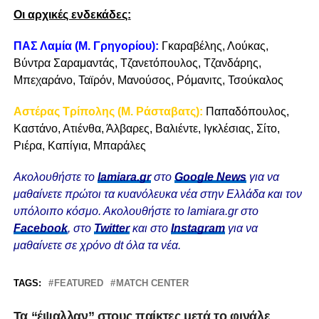
Οι αρχικές ενδεκάδες:
ΠΑΣ Λαμία (Μ. Γρηγορίου):
Γκαραβέλης, Λούκας,
Βύντρα Σαραμαντάς, Τζανετόπουλος, Τζανδάρης,
Μπεχαράνο, Ταϊρόν, Μανούσος, Ρόμανιτς, Τσούκαλος
Αστέρας Τρίπολης (Μ. Ράσταβατς):
Παπαδόπουλος,
Καστάνο, Ατιένθα, Άλβαρες, Βαλιέντε, Ιγκλέσιας, Σίτο,
Ριέρα, Καπίγια, Μπαράλες
Ακολουθήστε το
lamiara.gr
στο
Google News
για να
μαθαίνετε πρώτοι τα κυανόλευκα νέα στην Ελλάδα και τον
υπόλοιπο κόσμο. Ακολουθήστε το lamiara.gr στο
Facebook
, στο
Twitter
και στο
Instagram
για να
μαθαίνετε σε χρόνο dt όλα τα νέα.
TAGS:
FEATURED
MATCH CENTER
Τα “έψαλλαν” στους παίκτες μετά το φινάλε