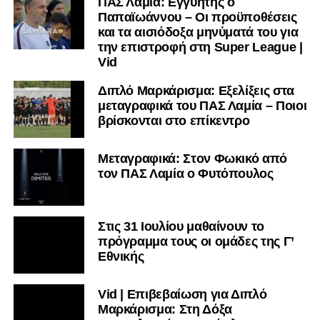
Vid | Επιβεβαίωση για Διπλό
Μαρκάρισμα: Στη Δόξα
Μασχολουρίου ο Τσόφλιος
Μεταγραφική επιβεβαίωση για το
«Διπλό Μαρκάρισμα»: Στην
Κόρινθο ο Ντότης
Μεταγραφικά: Στον Κηφισσό Κάτω
Τιθορέας ο Λάππας – Επιβεβαίωση
για το “Διπλό Μαρκάρισμα”
Γ’ Εθνική: Όλες οι αλλαγές στο νέο
πρωτάθλημα – Κλήρωση, σέντρα
και νέο σύστημα playoffs
Kύπελλο Ερασιτεχνών: Με AO
Nέας Αρτάκης ο ΠΑΣ Λαμία στην Α’
Φάση – Αναλυτικά τα ζευγάρια