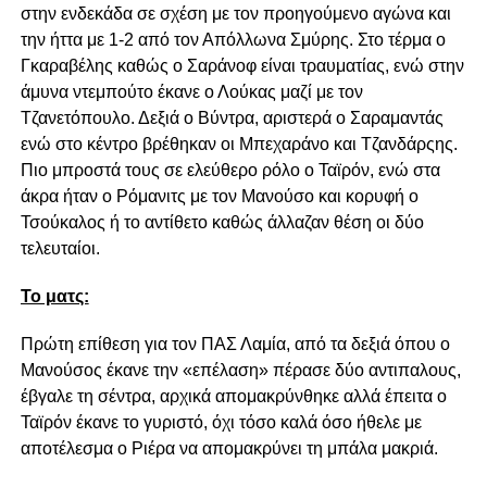
στην ενδεκάδα σε σχέση με τον προηγούμενο αγώνα και
την ήττα με 1-2 από τον Απόλλωνα Σμύρης. Στο τέρμα ο
Γκαραβέλης καθώς ο Σαράνοφ είναι τραυματίας, ενώ στην
άμυνα ντεμπούτο έκανε ο Λούκας μαζί με τον
Τζανετόπουλο. Δεξιά ο Βύντρα, αριστερά ο Σαραμαντάς
ενώ στο κέντρο βρέθηκαν οι Μπεχαράνο και Τζανδάρςης.
Πιο μπροστά τους σε ελεύθερο ρόλο ο Ταϊρόν, ενώ στα
άκρα ήταν ο Ρόμανιτς με τον Μανούσο και κορυφή ο
Τσούκαλος ή το αντίθετο καθώς άλλαζαν θέση οι δύο
τελευταίοι.
Το ματς:
Πρώτη επίθεση για τον ΠΑΣ Λαμία, από τα δεξιά όπου ο
Μανούσος έκανε την «επέλαση» πέρασε δύο αντιπαλους,
έβγαλε τη σέντρα, αρχικά απομακρύνθηκε αλλά έπειτα ο
Ταϊρόν έκανε το γυριστό, όχι τόσο καλά όσο ήθελε με
αποτέλεσμα ο Ριέρα να απομακρύνει τη μπάλα μακριά.