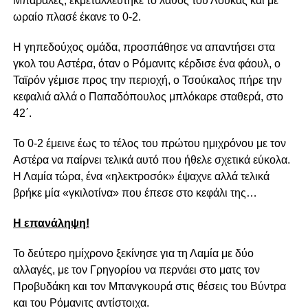
Μπαράλες, εκμεταλλεύτηκε το λάθος του Λούκας και με
ωραίο πλασέ έκανε το 0-2.
Η γηπεδούχος ομάδα, προσπάθησε να απαντήσει στα
γκολ του Αστέρα, όταν ο Ρόμανιτς κέρδισε ένα φάουλ, ο
Ταϊρόν γέμισε προς την περιοχή, ο Τσούκαλος πήρε την
κεφαλιά αλλά ο Παπαδόπουλος μπλόκαρε σταθερά, στο
42΄.
Το 0-2 έμεινε έως το τέλος του πρώτου ημιχρόνου με τον
Αστέρα να παίρνει τελικά αυτό που ήθελε σχετικά εύκολα.
Η Λαμία τώρα, ένα «ηλεκτροσόκ» έψαχνε αλλά τελικά
βρήκε μία «γκιλοτίνα» που έπεσε στο κεφάλι της…
Η επανάληψη!
Το δεύτερο ημίχρονο ξεκίνησε για τη Λαμία με δύο
αλλαγές, με τον Γρηγορίου να περνάει στο ματς τον
Προβυδάκη και τον Μπανγκουρά στις θέσεις του Βύντρα
και του Ρόμανιτς αντίστοιχα.