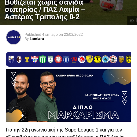
Βυθίζεται χωρίς σανίδα
σωτηρίας / ΠΑΣ Λαμία –
Αστέρας Τρίπολης 0-2
Published
4 έτη ago
on
23/02/2022
By
Lamiara
Για την 22η αγωνιστική της SuperLeague 1 και για τον