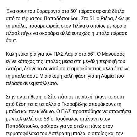
Ένα σουτ του Σαραμαντά στο 50΄ πέρασε αρκετά δίπλα
από το τέρμα του Παπαδόπουλου. Στο 51΄ο Ριέρα, έκλεψε
τη μπάλα, πάσαρε ωραία στον Τιλίκα ο οποίος με ωραίο
πλασέ πήγε να σκοράρει αλλά ευτυχώς η μπάλα πέρασε
άουτ.
Καλή ευκαιρία για τον ΠΑΣ Λαμία στο 56΄. Ο Μανούσος
έγινε κάτοχος της μπάλας μέσα στη μεγάλη περιοχή του
Αστέρα, έκανε το δυνατό σουτ αμαρκάριστος αλλά έστειλε
τη μπάλα άουτ. Μία ακόμη καλή φάση για τη Λαμία που
πέρασε ανεκμετάλλευτο.
Στην αντεπίθεση, ο Σίτο πάτησε περιοχή, έκανε το σουτ
από θέση τετ α τετ αλλά ο Γκαραβέλης απομάκρυνε τη
μπάλα και τον κίνδυνο. Ο ΠΑΣ προσπάθησε να απαντήσει
με γκολ αλλά στο 58΄ο Τσούκαλος απέναντι στον
Παπαδόπουλο, σούταρε για να στείλει πάνω στον
τερματοφύλακα του Αστέρα τη μπαλα, ο οποίος και την