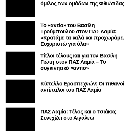
Συνεχίζει στο Αιγάλεω
Mεταγραφικά: Συνεχίζει στην
Athens Kallithea ο Κοντονίκος
ΡΟΗ ΕΙΔΗΣΕΩΝ
ΜΕΤΑΓΡΑΦΕΣ
ΠΑΣ ΛΑΜΙΑ
ΒΑΘΜΟΛΟΓΙΑ
ΑΠΟΤΕΛΕΣΜΑΤΑ ▼
ΑΚΑΔΗΜΙΕΣ
ΒΑΘΜΟΛΟΓΙΑ ΑΚΑΔΗΜΙΩΝ
ΚΥΠΕΛΛΟ
ΝΕΑ ΑΠΟ ΕΛΛΑΔΑ
FUTSAL
ΠΟΔΟΣΦΑΙΡΟ ΓΥΝΑΙΚΩΝ
ALL TIME ROSTER
LAMIA POLIS 87,7 ▶︎
ΕΠΙΚΟΙΝΩΝΊΑ