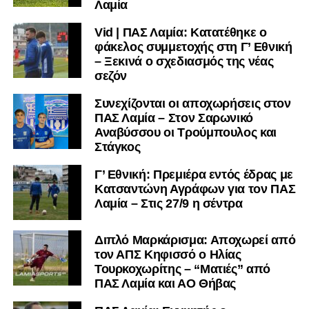
ΠΑΣ Λαμία και ΑΟ Θήβας
ΠΑΣ Λαμία: Εγγυητής ο
Παπαϊωάννου – Οι προϋποθέσεις
και τα αισιόδοξα μηνύματά του για
την επιστροφή στη Super League |
Vid
Διπλό Μαρκάρισμα: Εξελίξεις στα
μεταγραφικά του ΠΑΣ Λαμία – Ποιοι
βρίσκονται στο επίκεντρο
Μεταγραφικά: Στον Φωκικό από
τον ΠΑΣ Λαμία ο Φυτόπουλος
Στις 31 Ιουλίου μαθαίνουν το
πρόγραμμα τους οι ομάδες της Γ’
Εθνικής