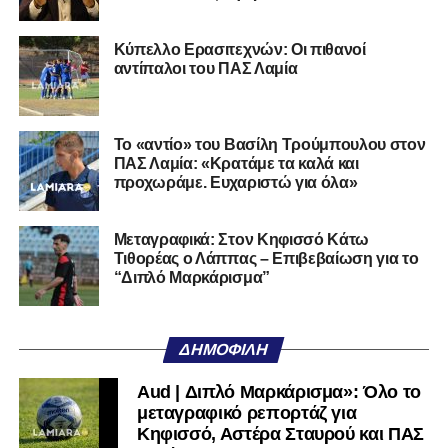
μεταγραφικό ρεπορτάζ για
Κηφισσό, Αστέρα Σταυρού και ΠΑΣ
Λαμία
Vid | ΠΑΣ Λαμία: Κατατέθηκε ο
φάκελος συμμετοχής στη Γ’ Εθνική
– Ξεκινά ο σχεδιασμός της νέας
σεζόν
Συνεχίζονται οι αποχωρήσεις στον
ΠΑΣ Λαμία – Στον Σαρωνικό
Αναβύσσου οι Τρούμπουλος και
Στάγκος
Γ’ Εθνική: Πρεμιέρα εντός έδρας με
Κατσαντώνη Αγράφων για τον ΠΑΣ
Λαμία – Στις 27/9 η σέντρα
Διπλό Μαρκάρισμα: Αποχωρεί από
τον ΑΠΣ Κηφισσό ο Ηλίας
Τουρκοχωρίτης – “Ματιές” από