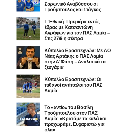
Σαρωνικό Αναβύσσου οι
Τρούμπουλος και Στάγκος
Γ’ Εθνική: Πρεμιέρα εντός
έδρας με Κατσαντώνη
Αγράφων για τον ΠΑΣ Λαμία –
Στις 27/9 η σέντρα
Kύπελλο Ερασιτεχνών: Με AO
Nέας Αρτάκης ο ΠΑΣ Λαμία
στην Α’ Φάση – Αναλυτικά τα
ζευγάρια
Κύπελλο Ερασιτεχνών: Οι
πιθανοί αντίπαλοι του ΠΑΣ
Λαμία
Το «αντίο» του Βασίλη
Τρούμπουλου στον ΠΑΣ
Λαμία: «Κρατάμε τα καλά και
προχωράμε. Ευχαριστώ για
όλα»