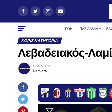
ΡΟΗ
ΠΑΣ ΛΑΜΊΑ
ΒΑ
ΧΩΡΊΣ ΚΑΤΗΓΟΡΊΑ
Λεβαδειακός-Λαμί
03/03/2019
Lamiara