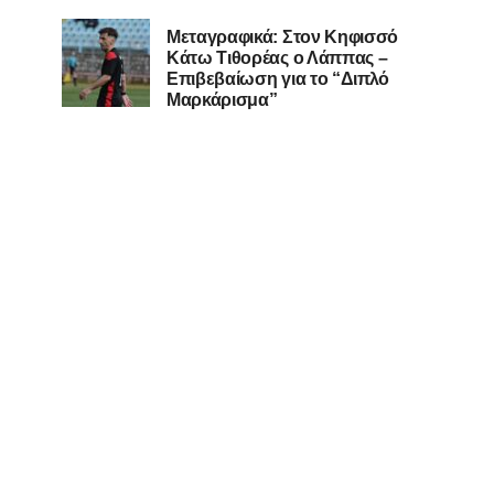
Μεταγραφικά: Στον Κηφισσό
Κάτω Τιθορέας ο Λάππας –
Επιβεβαίωση για το “Διπλό
Μαρκάρισμα”