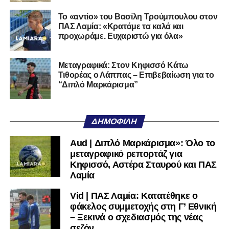
Η Λαμία μπορεί να επιστρέψει. Έχει τον κόσμο, έχει το
Το «αντίο» του Βασίλη Τρούμπουλου στον
όνομα, έχει τη βάση. Αυτό που δεν έχει και πρέπει να
ΠΑΣ Λαμία: «Κρατάμε τα καλά και
ξαναβρεί είναι αυτοπεποίθηση. Όχι αλαζονεία.
προχωράμε. Ευχαριστώ για όλα»
Αυτοπεποίθηση.
Αν η Λαμία συνεχίσει να μικραίνει τον εαυτό της, δεν θα
Μεταγραφικά: Στον Κηφισσό Κάτω
Τιθορέας ο Λάππας – Επιβεβαίωση για το
χρειαστεί κανείς άλλος να το κάνει.
“Διπλό Μαρκάρισμα”
Όταν αποφασίσει να συνειδητοποιήσει ότι είναι
μεγάλη, τότε η Γ’ Εθνική θα μοιάζει από μόνη της
ΔΗΜΟΦΙΛΉ
πολύ μικρή.
Aud | Διπλό Μαρκάρισμα»: Όλο το
Ακολουθήστε το
lamiara.gr
στο
Google News
για να
μεταγραφικό ρεπορτάζ για
μαθαίνετε πρώτοι τα κυανόλευκα νέα στην Ελλάδα και τον
Κηφισσό, Αστέρα Σταυρού και ΠΑΣ
υπόλοιπο κόσμο. Ακολουθήστε το lamiara.gr στο
Λαμία
Facebook
, στο
Twitter
και στο
Instagram
για να
Vid | ΠΑΣ Λαμία: Κατατέθηκε ο
μαθαίνετε σε χρόνο dt όλα τα νέα.
φάκελος συμμετοχής στη Γ’ Εθνική
– Ξεκινά ο σχεδιασμός της νέας
σεζόν