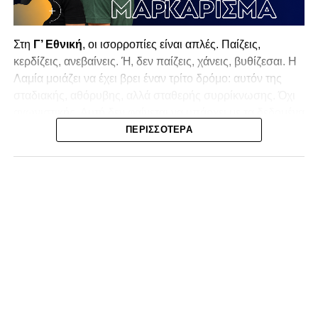
Στη
Γ’ Εθνική
, οι ισορροπίες είναι απλές. Παίζεις,
κερδίζεις, ανεβαίνεις. Ή, δεν παίζεις, χάνεις, βυθίζεσαι. Η
Λαμία
μοιάζει να έχει βρει έναν τρίτο δρόμο: αυτόν της
σταδιακής, αθόρυβης, αλλά σταθερής συρρίκνωσης. Όχι
αγωνιστικής. Αυτή δεν φαίνεται να υπάρχει με τα δεδομένα
της κατηγορίας. Της συρρίκνωσης της ίδιας της
ΠΕΡΙΣΣΌΤΕΡΑ
υπόστασής της.
Γράφει ο Νίκος Μώκος
Για μια ομάδα που πέρασε μια σχεδόν δεκαετία στα
σαλόνια της
Super League 1
, που έφτιαξε όνομα και
αναγνωρισιμότητα, δεν μπορεί η κουβέντα της πόλης να
είναι «μας αδικούν», «μας πολεμούν», «μας έχουν βάλει
στο μάτι».
Αυτά είναι πολυτέλειες των μικρών
.
Όχι των
ομάδων που ζητούν να παραμείνουν μεγάλες, έστω
και μέσα σε μια μικρή κατηγορία.