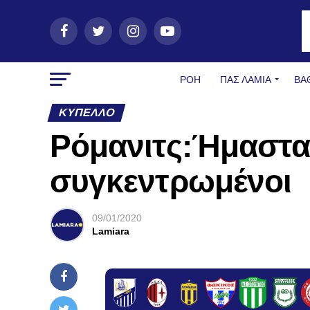
ΡΟΗ
ΠΑΣ ΛΑΜΊΑ
ΒΑ
ΚΎΠΕΛΛΟ
Ρόμανιτς:Ήμαστ
συγκεντρωμένοι
09/01/2020
Lamiara