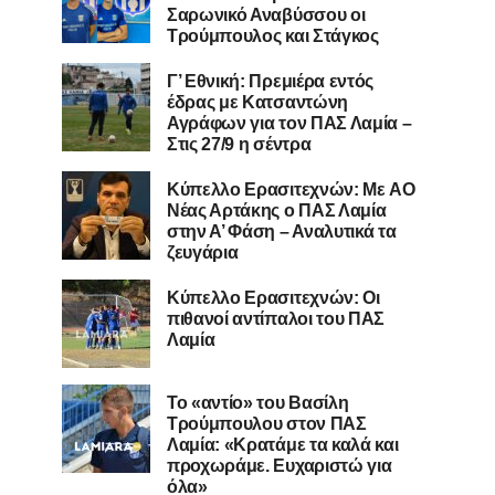
Σαρωνικό Αναβύσσου οι
Τρούμπουλος και Στάγκος
Γ’ Εθνική: Πρεμιέρα εντός
έδρας με Κατσαντώνη
Αγράφων για τον ΠΑΣ Λαμία –
Στις 27/9 η σέντρα
Kύπελλο Ερασιτεχνών: Με AO
Nέας Αρτάκης ο ΠΑΣ Λαμία
στην Α’ Φάση – Αναλυτικά τα
ζευγάρια
Κύπελλο Ερασιτεχνών: Οι
πιθανοί αντίπαλοι του ΠΑΣ
Λαμία
Το «αντίο» του Βασίλη
Τρούμπουλου στον ΠΑΣ
Λαμία: «Κρατάμε τα καλά και
προχωράμε. Ευχαριστώ για
όλα»