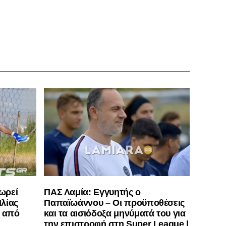
ωρεί
ΠΑΣ Λαμία: Εγγυητής ο
λίας
Παπαϊωάννου – Οι προϋποθέσεις
” από
και τα αισιόδοξα μηνύματά του για
την επιστροφή στη Super League |