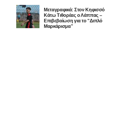
Μεταγραφικά: Στον Κηφισσό
Κάτω Τιθορέας ο Λάππας –
Επιβεβαίωση για το “Διπλό
Μαρκάρισμα”