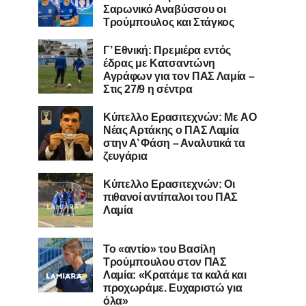
Σαρωνικό Αναβύσσου οι
Τρούμπουλος και Στάγκος
Γ’ Εθνική: Πρεμιέρα εντός
έδρας με Κατσαντώνη
Αγράφων για τον ΠΑΣ Λαμία –
Στις 27/9 η σέντρα
Kύπελλο Ερασιτεχνών: Με AO
Nέας Αρτάκης ο ΠΑΣ Λαμία
στην Α’ Φάση – Αναλυτικά τα
ζευγάρια
Κύπελλο Ερασιτεχνών: Οι
πιθανοί αντίπαλοι του ΠΑΣ
Λαμία
Το «αντίο» του Βασίλη
Τρούμπουλου στον ΠΑΣ
Λαμία: «Κρατάμε τα καλά και
προχωράμε. Ευχαριστώ για
όλα»