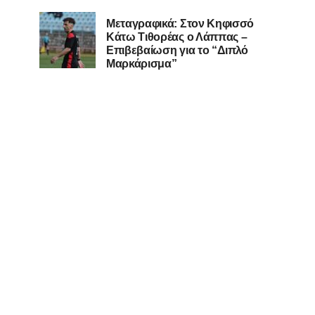
Μεταγραφικά: Στον Κηφισσό
Κάτω Τιθορέας ο Λάππας –
Επιβεβαίωση για το “Διπλό
Μαρκάρισμα”