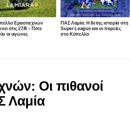
πελλο Ερασιτεχνών
ΠΑΣ Λαμία: Η 8ετης ιστορία στη
νει στις 27/8 – Πότε
Super League και οι πορείες
ούν οι αγώνες
στο Κύπελλο
χνών: Οι πιθανοί
Σ Λαμία