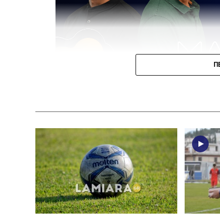
Π
Την Παρασκευή η κλήρωση του Κυπέλ
Σταυρού, ΑΠΣ 
Την
Παρασκευή 31 Ιουλίου στις 10:00
θα
Marriott
η κλήρωση της
1ης και 2ης φά
την αγωνιστική περίοδο
2026-2027
, με το
Φθιώτιδας που θα μπουν στη «μάχη» της
Στην κληρωτίδα θα βρίσκονται ο
Αστέρας
οποίοι έχουν τοποθετηθεί στο
9ο γκρουπ
Φωκίδα και την Ευρυτανία.