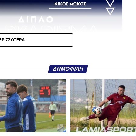
ΕΡΙΣΣΌΤΕΡΑ
λου Ερασιτεχνών – Στην κληρωτίδα Αστέρας
Κηφισσός και ΠΑΣ Λαμία
ΔΗΜΟΦΙΛΉ
 πραγματοποιηθεί στο ξενοδοχείο
Athens
σης του Κυπέλλου Ερασιτεχνικών Ομάδων
για
 ενδιαφέρον να στρέφεται και στις ομάδες της
 διοργάνωσης.
 Σταυρού
, ο
ΑΠΣ Κηφισσός
και ο
ΠΑΣ Λαμία
, οι
, μαζί με ομάδες από τη Βοιωτία, την Εύβοια, τη