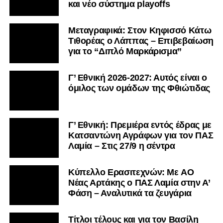
και νέο σύστημα playoffs
Μεταγραφικά: Στον Κηφισσό Κάτω
Τιθορέας ο Λάππας – Επιβεβαίωση
για το “Διπλό Μαρκάρισμα”
Γ’ Εθνική 2026-2027: Αυτός είναι ο
όμιλος των ομάδων της Φθιώτιδας
Γ’ Εθνική: Πρεμιέρα εντός έδρας με
Κατσαντώνη Αγράφων για τον ΠΑΣ
Λαμία – Στις 27/9 η σέντρα
Kύπελλο Ερασιτεχνών: Με AO
Nέας Αρτάκης ο ΠΑΣ Λαμία στην Α’
Φάση – Αναλυτικά τα ζευγάρια
Τίτλοι τέλους και για τον Βασίλη