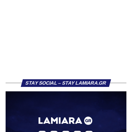
αρκετών ομάδων το φετινό καλοκαίρι. Ανάμεσα στους
συλλόγους που ενδιαφέρθηκαν έντονα για την απόκτησή
του ήταν η Κόρινθος και ο Ιωνικός, με την ομάδα της
Κορίνθου να εμφανίζεται για μεγάλο χρονικό διάστημα ως
το φαβορί για την υπογραφή του. Ωστόσο, η εξέλιξη ήταν
διαφορετική, καθώς ο 23χρονος αμυντικός επέλεξε τελικά
τον Σαρωνικό Αναβύσσου, όπου θα συναντήσει ξανά τον
πρώην συμπαίκτη του στον ΠΑΣ Λαμία, Χρυσόστομο
Στάγκο.
Η ανακοίνωση για τον Βασίλη Τρούμπουλο
STAY SOCIAL – STAY LAMIARA.GR
«Ο Α.Ο. Σαρωνικός Αναβύσσου ανακοινώνει την
απόκτηση του ποδοσφαιριστή Βασίλη Τρούμπουλου.
Ο Βασίλης, ο οποίος είναι 23 χρονών (γεννημένος το
2003), αγωνίζεται ως στόπερ και αμυντικός μέσος και την
περσινή σεζόν πραγματοποίησε γεμάτη χρονιά στη Γ’
Εθνική με τα χρώματα του ΠΑΣ Λαμία.