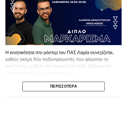
Η κινητικότητα στο ρόστερ του ΠΑΣ Λαμία συνεχίζεται,
καθώς ακόμη δύο ποδοσφαιριστές που φόρεσαν τη
φανέλα της ομάδας την περασμένη σεζόν βρήκαν τον
επόμενο σταθμό της καριέρας τους.
Ο λόγος για τον Βασίλη Τρούμπουλο και τον Χρυσόστομο
ΠΕΡΙΣΣΌΤΕΡΑ
Στάγκο, οι οποίοι θα συνεχίσουν μαζί την ποδοσφαιρική
τους πορεία στον Σαρωνικό Αναβύσσου, με τον σύλλογο
να ανακοινώνει επίσημα την απόκτησή τους.
Ιδιαίτερο ενδιαφέρον παρουσιάζει η περίπτωση του
Βασίλη Τρούμπουλου, ο οποίος βρέθηκε στο στόχαστρο