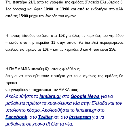
Την
Δευτέρα 21/1
από τα γραφεία της ομάδας (Πλατεία Ελευθερίας 3,
1ος όροφος) και ώρες
10:00 με 13:00
και από τα εκδοτήρια στο ΔΑΚ
από τις
15:00
μέχρι την έναρξη του αγώνα.
Η Γενική Είσοδος ορίζεται στα
15€
για όλες τις κερκίδες του γηπέδου
– εκτός από την κερκίδα
13
στην οποία θα διατεθεί περιορισμένος
αριθμός εισιτηρίων με
10€
– και τις κερκίδες
3
και
4
που είναι
25€
.
Η ΠΑΕ ΛΑΜΙΑ υπενθυμίζει στους φιλάθλους
ότι για να προμηθευτούν εισιτήριο για τους αγώνες της ομάδας θα
πρέπει
να γνωρίζουν υποχρεωτικά τον ΑΜΚΑ τους.
Ακολουθήστε το
lamiara.gr
στο
Google News
για να
μαθαίνετε πρώτοι τα κυανόλευκα νέα στην Ελλάδα και τον
υπόλοιπο κόσμο. Ακολουθήστε το lamiara.gr στο
Facebook
, στο
Twitter
και στο
Instagram
για να
μαθαίνετε σε χρόνο dt όλα τα νέα.