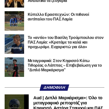
Αναλυτικά τα ζευγάρια
Ο 24χρονος τερματοφύλακας (γεννημένος στις
27/06/2002) προέρχεται επίσης από μία γεμάτη χρονιά
Κύπελλο Ερασιτεχνών: Οι πιθανοί
στη Γ’ Εθνική με τον ΠΑΣ Λαμία. Στο παρελθόν
αντίπαλοι του ΠΑΣ Λαμία
αγωνίστηκε στον Λεβαδειακό, ενώ πέρασε και από ομάδες
της Serie D στην Ιταλία, όπως οι Nocerina, S. Maria
Cilento και Castrovillari, έχοντας ξεκινήσει την
Το «αντίο» του Βασίλη Τρούμπουλου στον
ποδοσφαιρική του διαδρομή από τον Απόλλωνα Σμύρνης.
ΠΑΣ Λαμία: «Κρατάμε τα καλά και
προχωράμε. Ευχαριστώ για όλα»
Τον καλωσορίζουμε στην οικογένεια του Σαρωνικού και
του ευχόμαστε υγεία και επιτυχίες.»
Μεταγραφικά: Στον Κηφισσό Κάτω
Τιθορέας ο Λάππας – Επιβεβαίωση για το
Ακολουθήστε το
lamiara.gr
στο
Google News
για να
“Διπλό Μαρκάρισμα”
μαθαίνετε πρώτοι τα κυανόλευκα νέα στην Ελλάδα και τον
υπόλοιπο κόσμο. Ακολουθήστε το lamiara.gr στο
Facebook
, στο
Twitter
και στο
Instagram
για να
ΔΗΜΟΦΙΛΉ
μαθαίνετε σε χρόνο dt όλα τα νέα.
Aud | Διπλό Μαρκάρισμα»: Όλο το
μεταγραφικό ρεπορτάζ για
Κηφισσό, Αστέρα Σταυρού και ΠΑΣ