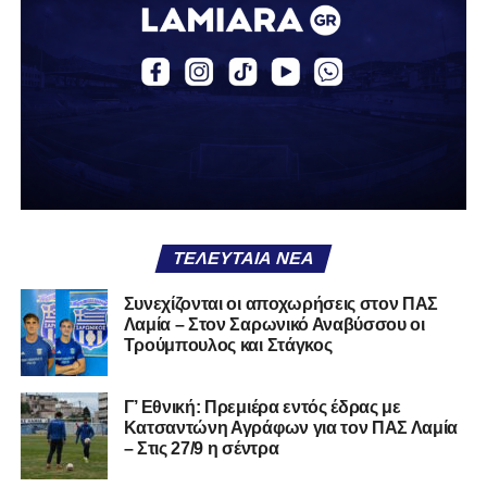
φαίνονται βρίσκεται σήμερα διάτρητη. Σαν ένα σακάκι
καλό που κάποτε φόρεσες σε επίσημες περιστάσεις τώρα
το κρατάς στη ντουλάπα, τσαλακωμένο, χωρίς να ξέρεις
αν πρέπει να το φορέσεις ξανά ή να το χαρίσεις. Η Λαμία
δείχνει να μην ξέρει τι θέλει να είναι. Και αυτό είναι πάντα
χειρότερο από το να ξέρεις ότι είσαι μικρός.
Το πιο ανησυχητικό δεν είναι η κατηγορία, είναι ότι
φίλαθλοι και περίγυρος, αντί για παράγοντες
σταθερότητας, γίνονται πολλαπλασιαστές αμφιβολίας.
ΤΕΛΕΥΤΑΊΑ ΝΈΑ
Ασχολούνται περισσότερο με τις «χάρες» των άλλων
παρά με τις δικές τους αδυναμίες. Σαν να ψάχνεις
Συνεχίζονται οι αποχωρήσεις στον ΠΑΣ
στον διπλανό το γιατί δεν βρέχει, ενώ κρατάς
Λαμία – Στον Σαρωνικό Αναβύσσου οι
ομπρέλα μέσα στο σαλόνι.
Τρούμπουλος και Στάγκος
Μια
ομάδα
με
brand
, με
ιστορική διαδρομή
, με
Γ’ Εθνική: Πρεμιέρα εντός έδρας με
εμπειρία
ανώτερων επιπέδων,
δεν μπορεί να εκπέμπει
Κατσαντώνη Αγράφων για τον ΠΑΣ Λαμία
εικόνα ομάδας-θύματος.
Δεν γίνεται να μιλά για «κέντρα
– Στις 27/9 η σέντρα
αποφάσεων» και «επιρροές» και «αδικίες».
Αυτά είναι