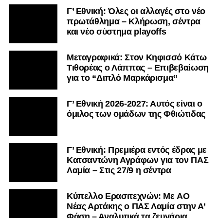
Γ’ Εθνική: Όλες οι αλλαγές στο νέο
πρωτάθλημα – Κλήρωση, σέντρα
και νέο σύστημα playoffs
Μεταγραφικά: Στον Κηφισσό Κάτω
Τιθορέας ο Λάππας – Επιβεβαίωση
για το “Διπλό Μαρκάρισμα”
Γ’ Εθνική 2026-2027: Αυτός είναι ο
όμιλος των ομάδων της Φθιώτιδας
Γ’ Εθνική: Πρεμιέρα εντός έδρας με
Κατσαντώνη Αγράφων για τον ΠΑΣ
Λαμία – Στις 27/9 η σέντρα
Kύπελλο Ερασιτεχνών: Με AO
Nέας Αρτάκης ο ΠΑΣ Λαμία στην Α’
Φάση – Αναλυτικά τα ζευγάρια