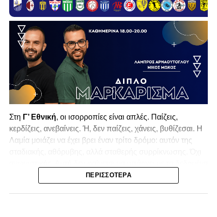
Στη
Γ’ Εθνική
, οι ισορροπίες είναι απλές. Παίζεις,
κερδίζεις, ανεβαίνεις. Ή, δεν παίζεις, χάνεις, βυθίζεσαι. Η
Λαμία
μοιάζει να έχει βρει έναν τρίτο δρόμο: αυτόν της
σταδιακής, αθόρυβης, αλλά σταθερής συρρίκνωσης. Όχι
αγωνιστικής. Αυτή δεν φαίνεται να υπάρχει με τα δεδομένα
της κατηγορίας. Της συρρίκνωσης της ίδιας της
ΠΕΡΙΣΣΌΤΕΡΑ
υπόστασής της.
Γράφει ο Νίκος Μώκος