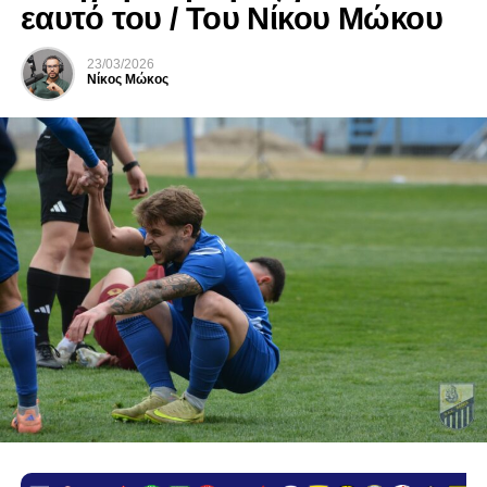
εαυτό του / Του Νίκου Μώκου
23/03/2026
Νίκος Μώκος