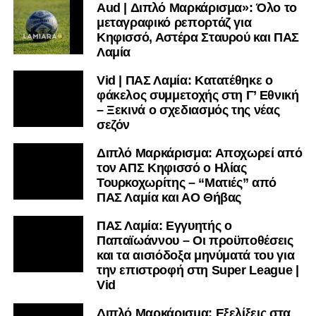
Aud | Διπλό Μαρκάρισμα»: Όλο το
Ακολουθήστε το
lamiara.gr
στο
Google News
για να
μεταγραφικό ρεπορτάζ για
μαθαίνετε πρώτοι τα κυανόλευκα νέα στην Ελλάδα και τον
Κηφισσό, Αστέρα Σταυρού και ΠΑΣ
υπόλοιπο κόσμο. Ακολουθήστε το lamiara.gr στο
Λαμία
Facebook
, στο
Twitter
και στο
Instagram
για να
Vid | ΠΑΣ Λαμία: Κατατέθηκε ο
μαθαίνετε σε χρόνο dt όλα τα νέα.
φάκελος συμμετοχής στη Γ’ Εθνική
– Ξεκινά ο σχεδιασμός της νέας
σεζόν
Διπλό Μαρκάρισμα: Αποχωρεί από
τον ΑΠΣ Κηφισσό ο Ηλίας
Τουρκοχωρίτης – “Ματιές” από
ΠΑΣ Λαμία και ΑΟ Θήβας
ΠΑΣ Λαμία: Εγγυητής ο
Παπαϊωάννου – Οι προϋποθέσεις
και τα αισιόδοξα μηνύματά του για
την επιστροφή στη Super League |
Vid
Διπλό Μαρκάρισμα: Εξελίξεις στα