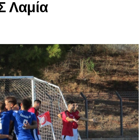
Σ Λαμία