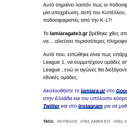
Αυτό σημαίνει λοιπόν πως οι ποδοσφ
μία υποχρέωση, αυτή του Κυπέλλου, 
ποδοσφαιριστές από την Κ-17!
Το
lamiaragate3.gr
βρέθηκε χθες στ
να….αλιεύσει περισσότερες πληροφορ
Αυτό που, ειπώθηκε είναι πως υπάρχε
League 1, να συμμετέχουν ομάδες απ
League , ενώ οι αγώνες θα διεξάγον
εθνικές ομάδες.
Ακολουθήστε το
lamiara.gr
στο
Goo
στην Ελλάδα και τον υπόλοιπο κόσμο
Twitter
και στο
Instagram
για να μαθ
TAGS:
ΚΎΠΕΛΛΟ
ΠΑΣ ΛΑΜΙΑ Κ17
ΠΑΣ Λ