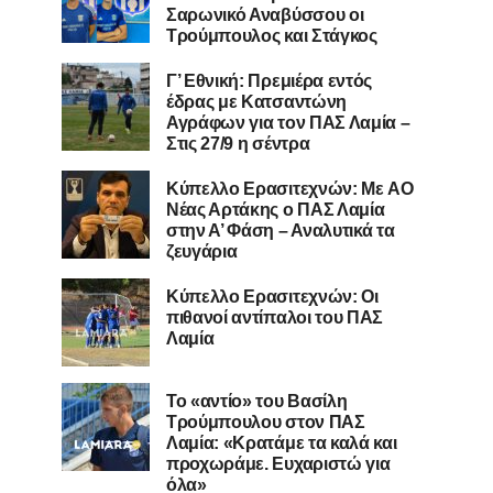
Σαρωνικό Αναβύσσου οι
Τρούμπουλος και Στάγκος
Γ’ Εθνική: Πρεμιέρα εντός
έδρας με Κατσαντώνη
Αγράφων για τον ΠΑΣ Λαμία –
Στις 27/9 η σέντρα
Kύπελλο Ερασιτεχνών: Με AO
Nέας Αρτάκης ο ΠΑΣ Λαμία
στην Α’ Φάση – Αναλυτικά τα
ζευγάρια
Κύπελλο Ερασιτεχνών: Οι
πιθανοί αντίπαλοι του ΠΑΣ
Λαμία
Το «αντίο» του Βασίλη
Τρούμπουλου στον ΠΑΣ
Λαμία: «Κρατάμε τα καλά και
προχωράμε. Ευχαριστώ για
όλα»