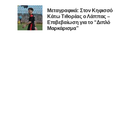
Μεταγραφικά: Στον Κηφισσό
Κάτω Τιθορέας ο Λάππας –
Επιβεβαίωση για το “Διπλό
Μαρκάρισμα”