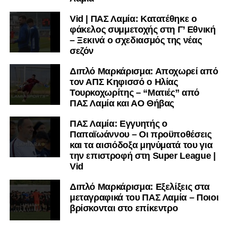
Facebook
, στο
Twitter
και στο
Instagram
για να
Vid | ΠΑΣ Λαμία: Κατατέθηκε ο
μαθαίνετε σε χρόνο dt όλα τα νέα.
φάκελος συμμετοχής στη Γ’ Εθνική
– Ξεκινά ο σχεδιασμός της νέας
σεζόν
Διπλό Μαρκάρισμα: Αποχωρεί από
τον ΑΠΣ Κηφισσό ο Ηλίας
Τουρκοχωρίτης – “Ματιές” από
ΠΑΣ Λαμία και ΑΟ Θήβας
ΠΑΣ Λαμία: Εγγυητής ο
Παπαϊωάννου – Οι προϋποθέσεις
και τα αισιόδοξα μηνύματά του για
την επιστροφή στη Super League |
Vid
Διπλό Μαρκάρισμα: Εξελίξεις στα
μεταγραφικά του ΠΑΣ Λαμία – Ποιοι
βρίσκονται στο επίκεντρο