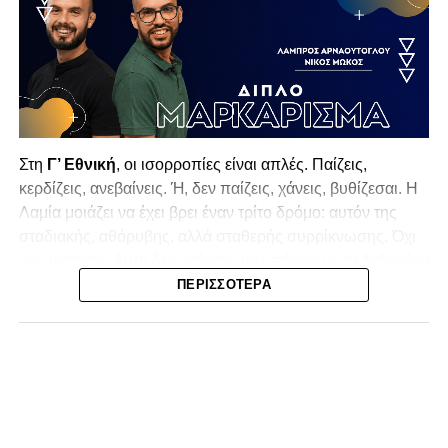
Στη
Γ’ Εθνική
, οι ισορροπίες είναι απλές. Παίζεις,
κερδίζεις, ανεβαίνεις. Ή, δεν παίζεις, χάνεις, βυθίζεσαι. Η
Λαμία
μοιάζει να έχει βρει έναν τρίτο δρόμο: αυτόν της
σταδιακής, αθόρυβης, αλλά σταθερής συρρίκνωσης. Όχι
αγωνιστικής. Αυτή δεν φαίνεται να υπάρχει με τα δεδομένα
της κατηγορίας. Της συρρίκνωσης της ίδιας της
ΠΕΡΙΣΣΌΤΕΡΑ
υπόστασής της.
Γράφει ο Νίκος Μώκος
Για μια ομάδα που πέρασε μια σχεδόν δεκαετία στα
σαλόνια της
Super League 1
, που έφτιαξε όνομα και
αναγνωρισιμότητα, δεν μπορεί η κουβέντα της πόλης να