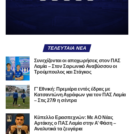
δείχνει να μην ξέρει τι θέλει να είναι. Και αυτό είναι πάντα
χειρότερο από το να ξέρεις ότι είσαι μικρός.
Το πιο ανησυχητικό δεν είναι η κατηγορία, είναι ότι
φίλαθλοι και περίγυρος, αντί για παράγοντες
σταθερότητας, γίνονται πολλαπλασιαστές αμφιβολίας.
ΤΕΛΕΥΤΑΊΑ ΝΈΑ
Ασχολούνται περισσότερο με τις «χάρες» των άλλων
παρά με τις δικές τους αδυναμίες. Σαν να ψάχνεις
Συνεχίζονται οι αποχωρήσεις στον ΠΑΣ
στον διπλανό το γιατί δεν βρέχει, ενώ κρατάς
Λαμία – Στον Σαρωνικό Αναβύσσου οι
ομπρέλα μέσα στο σαλόνι.
Τρούμπουλος και Στάγκος
Μια
ομάδα
με
brand
, με
ιστορική διαδρομή
, με
Γ’ Εθνική: Πρεμιέρα εντός έδρας με
εμπειρία
ανώτερων επιπέδων,
δεν μπορεί να εκπέμπει
Κατσαντώνη Αγράφων για τον ΠΑΣ Λαμία
εικόνα ομάδας-θύματος.
Δεν γίνεται να μιλά για «κέντρα
– Στις 27/9 η σέντρα
αποφάσεων» και «επιρροές» και «αδικίες».
Αυτά είναι
ομολογίες μειονεξίας. Και οι μεγάλες ομάδες δεν
Kύπελλο Ερασιτεχνών: Με AO Nέας
ομολογούν μειονεξία. Τη διορθώνουν.
Βέβαια αυτό
Αρτάκης ο ΠΑΣ Λαμία στην Α’ Φάση –
απαιτεί και ισχυρό διοικητικό αποτύπωμα. Κάτι που σε
Αναλυτικά τα ζευγάρια
αυτή την έκδοση του ΠΑΣ Λαμία, με όσα προηγήθηκαν το