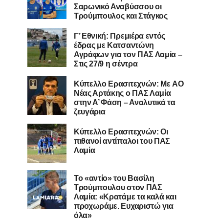
Σαρωνικό Αναβύσσου οι
Τρούμπουλος και Στάγκος
Γ’ Εθνική: Πρεμιέρα εντός
έδρας με Κατσαντώνη
Αγράφων για τον ΠΑΣ Λαμία –
Στις 27/9 η σέντρα
Kύπελλο Ερασιτεχνών: Με AO
Nέας Αρτάκης ο ΠΑΣ Λαμία
στην Α’ Φάση – Αναλυτικά τα
ζευγάρια
Κύπελλο Ερασιτεχνών: Οι
πιθανοί αντίπαλοι του ΠΑΣ
Λαμία
Το «αντίο» του Βασίλη
Τρούμπουλου στον ΠΑΣ
Λαμία: «Κρατάμε τα καλά και
προχωράμε. Ευχαριστώ για
όλα»