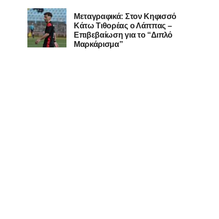
Μεταγραφικά: Στον Κηφισσό
Κάτω Τιθορέας ο Λάππας –
Επιβεβαίωση για το “Διπλό
Μαρκάρισμα”