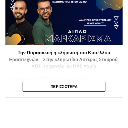
Την Παρασκευή η κλήρωση του Κυπέλλου
Ερασιτεχνών – Στην κληρωτίδα Αστέρας Σταυρού,
ΑΠΣ Κηφισσός και ΠΑΣ Λαμία
Την
Παρασκευή 31 Ιουλίου στις 10:00
θα
πραγματοποιηθεί στο ξενοδοχείο
Athens Marriott
η
ΠΕΡΙΣΣΌΤΕΡΑ
κλήρωση της
1ης και 2ης φάσης του Κυπέλλου
Ερασιτεχνικών Ομάδων
για την αγωνιστική περίοδο
2026-2027
, με το ενδιαφέρον να στρέφεται και στις ομάδες
της Φθιώτιδας που θα μπουν στη «μάχη» της
διοργάνωσης.