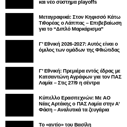
και νέο σύστημα playoffs
Μεταγραφικά: Στον Κηφισσό Κάτω
Τιθορέας ο Λάππας – Επιβεβαίωση
για το “Διπλό Μαρκάρισμα”
Γ’ Εθνική 2026-2027: Αυτός είναι ο
όμιλος των ομάδων της Φθιώτιδας
Γ’ Εθνική: Πρεμιέρα εντός έδρας με
Κατσαντώνη Αγράφων για τον ΠΑΣ
Λαμία – Στις 27/9 η σέντρα
Kύπελλο Ερασιτεχνών: Με AO
Nέας Αρτάκης ο ΠΑΣ Λαμία στην Α’
Φάση – Αναλυτικά τα ζευγάρια
Το «αντίο» του Βασίλη