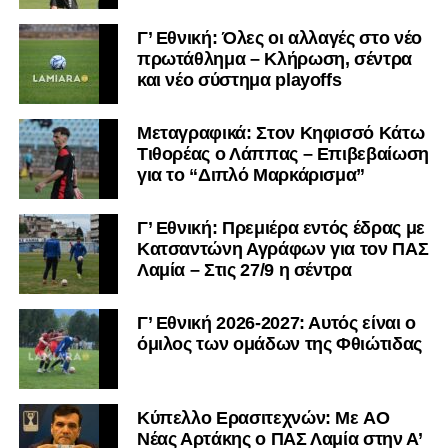
«Ο Α.Ο. Σαρωνικός Αναβύσσου ανακοινώνει την
Γ’ Εθνική: Όλες οι αλλαγές στο νέο
απόκτηση του τερματοφύλακα Χρυσόστομου Στάγκου.
πρωτάθλημα – Κλήρωση, σέντρα
και νέο σύστημα playoffs
Ο 24χρονος τερματοφύλακας (γεννημένος στις
27/06/2002) προέρχεται επίσης από μία γεμάτη χρονιά
Μεταγραφικά: Στον Κηφισσό Κάτω
στη Γ’ Εθνική με τον ΠΑΣ Λαμία. Στο παρελθόν
Τιθορέας ο Λάππας – Επιβεβαίωση
αγωνίστηκε στον Λεβαδειακό, ενώ πέρασε και από ομάδες
για το “Διπλό Μαρκάρισμα”
της Serie D στην Ιταλία, όπως οι Nocerina, S. Maria
Cilento και Castrovillari, έχοντας ξεκινήσει την
Γ’ Εθνική: Πρεμιέρα εντός έδρας με
ποδοσφαιρική του διαδρομή από τον Απόλλωνα Σμύρνης.
Κατσαντώνη Αγράφων για τον ΠΑΣ
Λαμία – Στις 27/9 η σέντρα
Τον καλωσορίζουμε στην οικογένεια του Σαρωνικού και
του ευχόμαστε υγεία και επιτυχίες.»
Γ’ Εθνική 2026-2027: Αυτός είναι ο
όμιλος των ομάδων της Φθιώτιδας
Ακολουθήστε το
lamiara.gr
στο
Google News
για να
μαθαίνετε πρώτοι τα κυανόλευκα νέα στην Ελλάδα και τον
υπόλοιπο κόσμο. Ακολουθήστε το lamiara.gr στο
Facebook
, στο
Twitter
και στο
Instagram
για να
Kύπελλο Ερασιτεχνών: Με AO
Nέας Αρτάκης ο ΠΑΣ Λαμία στην Α’
μαθαίνετε σε χρόνο dt όλα τα νέα.