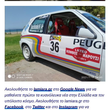
Ακολουθήστε το
lamiara.gr
στο
Google News
για να
μαθαίνετε πρώτοι τα κυανόλευκα νέα στην Ελλάδα και τον
υπόλοιπο κόσμο. Ακολουθήστε το lamiara.gr στο
Facebook
, στο
Twitter
και στο
Instagram
για να