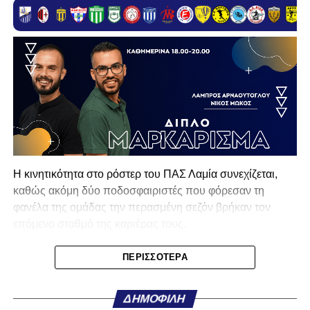
Η κινητικότητα στο ρόστερ του ΠΑΣ Λαμία συνεχίζεται,
καθώς ακόμη δύο ποδοσφαιριστές που φόρεσαν τη
φανέλα της ομάδας την περασμένη σεζόν βρήκαν τον
επόμενο σταθμό της καριέρας τους.
Ο λόγος για τον Βασίλη Τρούμπουλο και τον Χρυσόστομο
ΠΕΡΙΣΣΌΤΕΡΑ
Στάγκο, οι οποίοι θα συνεχίσουν μαζί την ποδοσφαιρική
τους πορεία στον Σαρωνικό Αναβύσσου, με τον σύλλογο
ΔΗΜΟΦΙΛΉ
να ανακοινώνει επίσημα την απόκτησή τους.