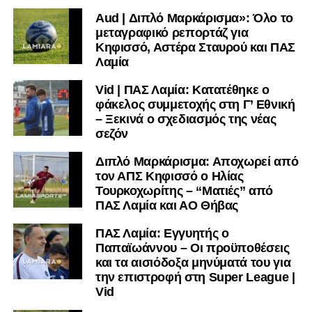
Aud | Διπλό Μαρκάρισμα»: Όλο το
Ιδιαίτερο ενδιαφέρον παρουσιάζει η περίπτωση του
μεταγραφικό ρεπορτάζ για
Βασίλη Τρούμπουλου, ο οποίος βρέθηκε στο στόχαστρο
Κηφισσό, Αστέρα Σταυρού και ΠΑΣ
αρκετών ομάδων το φετινό καλοκαίρι. Ανάμεσα στους
Λαμία
συλλόγους που ενδιαφέρθηκαν έντονα για την απόκτησή
Vid | ΠΑΣ Λαμία: Κατατέθηκε ο
του ήταν η Κόρινθος και ο Ιωνικός, με την ομάδα της
φάκελος συμμετοχής στη Γ’ Εθνική
Κορίνθου να εμφανίζεται για μεγάλο χρονικό διάστημα ως
– Ξεκινά ο σχεδιασμός της νέας
το φαβορί για την υπογραφή του. Ωστόσο, η εξέλιξη ήταν
σεζόν
διαφορετική, καθώς ο 23χρονος αμυντικός επέλεξε τελικά
τον Σαρωνικό Αναβύσσου, όπου θα συναντήσει ξανά τον
Διπλό Μαρκάρισμα: Αποχωρεί από
τον ΑΠΣ Κηφισσό ο Ηλίας
πρώην συμπαίκτη του στον ΠΑΣ Λαμία, Χρυσόστομο
Τουρκοχωρίτης – “Ματιές” από
Στάγκο.
ΠΑΣ Λαμία και ΑΟ Θήβας
Η ανακοίνωση για τον Βασίλη Τρούμπουλο
ΠΑΣ Λαμία: Εγγυητής ο
Παπαϊωάννου – Οι προϋποθέσεις
«Ο Α.Ο. Σαρωνικός Αναβύσσου ανακοινώνει την
και τα αισιόδοξα μηνύματά του για
απόκτηση του ποδοσφαιριστή Βασίλη Τρούμπουλου.
την επιστροφή στη Super League |
Vid
Ο Βασίλης, ο οποίος είναι 23 χρονών (γεννημένος το