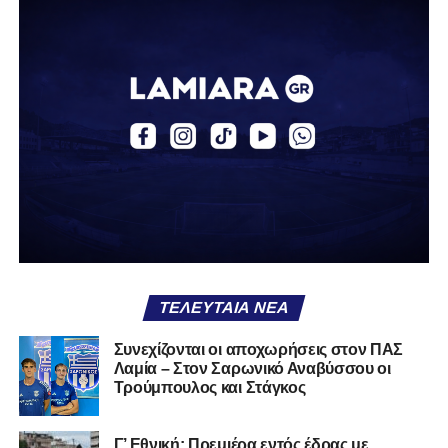
απόκτηση του ποδοσφαιριστή Βασίλη Τρούμπουλου.
Ο Βασίλης, ο οποίος είναι 23 χρονών (γεννημένος το
2003), αγωνίζεται ως στόπερ και αμυντικός μέσος και την
περσινή σεζόν πραγματοποίησε γεμάτη χρονιά στη Γ’
Εθνική με τα χρώματα του ΠΑΣ Λαμία.
Στο παρελθόν αγωνίστηκε στην ΑΕΚ Β’, με την οποία
κατέγραψε 10 συμμετοχές στη Super League 2, καθώς
επίσης σε Εθνικό και Ζάκυνθο. Ξεκίνησε την καριέρα του
από τα τμήματα υποδομής του ΠΑΣ Λαμία, φτάνοντας
μέχρι την πρώτη ομάδα, με την οποία πραγματοποίησε
συμμετοχή στη Super League απέναντι στον Παναιτωλικό
στις 26 Σεπτεμβρίου 2021.
ΤΕΛΕΥΤΑΊΑ ΝΈΑ
Καλωσορίζουμε τον Βασίλη στην οικογένεια του
Συνεχίζονται οι αποχωρήσεις στον ΠΑΣ
Λαμία – Στον Σαρωνικό Αναβύσσου οι
Σαρωνικού και του ευχόμαστε υγεία και πολλές
Τρούμπουλος και Στάγκος
επιτυχίες.»
Γ’ Εθνική: Πρεμιέρα εντός έδρας με