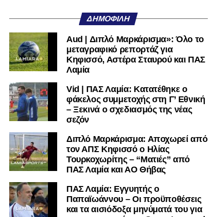
υπόλοιπο κόσμο. Ακολουθήστε το lamiara.gr στο
Facebook
, στο
Twitter
και στο
Instagram
για να
ΔΗΜΟΦΙΛΉ
μαθαίνετε σε χρόνο dt όλα τα νέα.
Aud | Διπλό Μαρκάρισμα»: Όλο το
μεταγραφικό ρεπορτάζ για
Κηφισσό, Αστέρα Σταυρού και ΠΑΣ
Λαμία
Vid | ΠΑΣ Λαμία: Κατατέθηκε ο
φάκελος συμμετοχής στη Γ’ Εθνική
– Ξεκινά ο σχεδιασμός της νέας
σεζόν
Διπλό Μαρκάρισμα: Αποχωρεί από
τον ΑΠΣ Κηφισσό ο Ηλίας
Τουρκοχωρίτης – “Ματιές” από
ΠΑΣ Λαμία και ΑΟ Θήβας
ΠΑΣ Λαμία: Εγγυητής ο
Παπαϊωάννου – Οι προϋποθέσεις
και τα αισιόδοξα μηνύματά του για