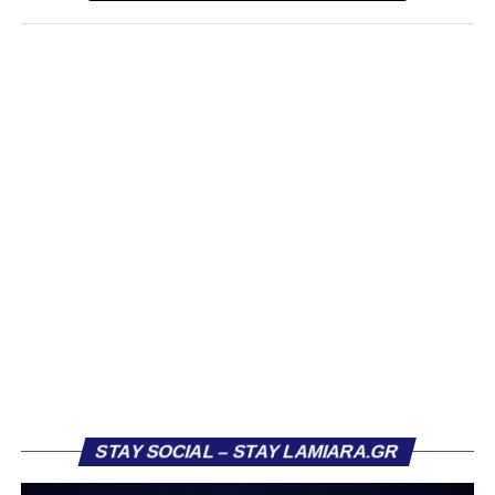
Στάγκο, οι οποίοι θα συνεχίσουν μαζί την ποδοσφαιρική
τους πορεία στον Σαρωνικό Αναβύσσου, με τον σύλλογο
να ανακοινώνει επίσημα την απόκτησή τους.
Ιδιαίτερο ενδιαφέρον παρουσιάζει η περίπτωση του
Βασίλη Τρούμπουλου, ο οποίος βρέθηκε στο στόχαστρο
αρκετών ομάδων το φετινό καλοκαίρι. Ανάμεσα στους
συλλόγους που ενδιαφέρθηκαν έντονα για την απόκτησή
του ήταν η Κόρινθος και ο Ιωνικός, με την ομάδα της
Κορίνθου να εμφανίζεται για μεγάλο χρονικό διάστημα ως
το φαβορί για την υπογραφή του. Ωστόσο, η εξέλιξη ήταν
διαφορετική, καθώς ο 23χρονος αμυντικός επέλεξε τελικά
τον Σαρωνικό Αναβύσσου, όπου θα συναντήσει ξανά τον
πρώην συμπαίκτη του στον ΠΑΣ Λαμία, Χρυσόστομο
Στάγκο.
Η ανακοίνωση για τον Βασίλη Τρούμπουλο
STAY SOCIAL – STAY LAMIARA.GR
«Ο Α.Ο. Σαρωνικός Αναβύσσου ανακοινώνει την