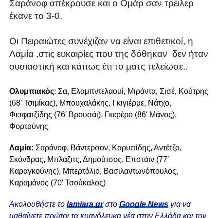
Σαράνοφ απέκρουσε και ο Ομάρ σαν τρέιλερ
έκανε το 3-0.
Οι Πειραιώτες συνέχιζαν να είναι επιθετικοί, η
Λαμία ,στις ευκαιρίες που της δόθηκαν δεν ήταν
ουσιαστική και κάπως έτι το ματς τελείωσε..
Oλυμπιακός
: Σα, Ελαμπντελαουί, Μιράντα, Σισέ, Κούτρης
(68′ Τσιμίκας), Μπουχαλάκης, Γκιγιέρμε, Νάτχο,
Φετφατζίδης (76′ Βρουσάι), Γκερέρο (86′ Μάνος),
Φορτούνης
Λαμία:
Σαράνοφ, Βάντερσον, Καρυπίδης, Αντέτζο,
Σκόνδρας, Μπλάζιτς, Δημούτσος, Επστάιν (77′
Καραγκούνης), Μπερτόλιο, Βασιλαντωνόπουλος,
Καραμάνος (70′ Τσούκαλος)
Ακολουθήστε το
lamiara.gr
στο
Google News
για να
μαθαίνετε πρώτοι τα κυανόλευκα νέα στην Ελλάδα και τον