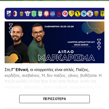
Στη
Γ’ Εθνική
, οι ισορροπίες είναι απλές. Παίζεις,
κερδίζεις, ανεβαίνεις. Ή, δεν παίζεις, χάνεις, βυθίζεσαι. Η
Λαμία
μοιάζει να έχει βρει έναν τρίτο δρόμο: αυτόν της
σταδιακής, αθόρυβης, αλλά σταθερής συρρίκνωσης. Όχι
αγωνιστικής. Αυτή δεν φαίνεται να υπάρχει με τα δεδομένα
της κατηγορίας. Της συρρίκνωσης της ίδιας της
ΠΕΡΙΣΣΌΤΕΡΑ
υπόστασής της.