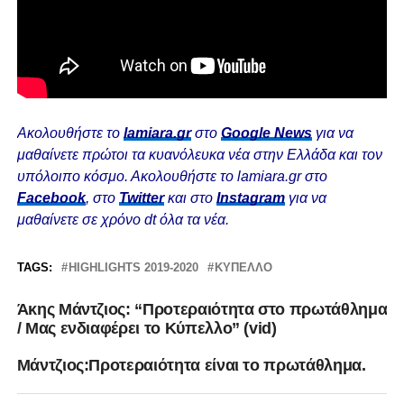
Ακολουθήστε το
lamiara.gr
στο
Google News
για να
μαθαίνετε πρώτοι τα κυανόλευκα νέα στην Ελλάδα και τον
υπόλοιπο κόσμο. Ακολουθήστε το lamiara.gr στο
Facebook
, στο
Twitter
και στο
Instagram
για να
μαθαίνετε σε χρόνο dt όλα τα νέα.
TAGS:
HIGHLIGHTS 2019-2020
ΚΎΠΕΛΛΟ
Άκης Μάντζιος: “Προτεραιότητα στο πρωτάθλημα
/ Μας ενδιαφέρει το Κύπελλο” (vid)
Μάντζιος:Προτεραιότητα είναι το πρωτάθλημα.