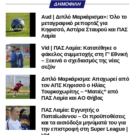
ΔΗΜΟΦΙΛΉ
πολύ μικρή.
Aud | Διπλό Μαρκάρισμα»: Όλο το
Ακολουθήστε το
lamiara.gr
στο
Google News
για να
μεταγραφικό ρεπορτάζ για
μαθαίνετε πρώτοι τα κυανόλευκα νέα στην Ελλάδα και τον
Κηφισσό, Αστέρα Σταυρού και ΠΑΣ
υπόλοιπο κόσμο. Ακολουθήστε το lamiara.gr στο
Λαμία
Facebook
, στο
Twitter
και στο
Instagram
για να
Vid | ΠΑΣ Λαμία: Κατατέθηκε ο
μαθαίνετε σε χρόνο dt όλα τα νέα.
φάκελος συμμετοχής στη Γ’ Εθνική
– Ξεκινά ο σχεδιασμός της νέας
σεζόν
Διπλό Μαρκάρισμα: Αποχωρεί από
τον ΑΠΣ Κηφισσό ο Ηλίας
Τουρκοχωρίτης – “Ματιές” από
ΠΑΣ Λαμία και ΑΟ Θήβας
ΠΑΣ Λαμία: Εγγυητής ο
Παπαϊωάννου – Οι προϋποθέσεις
και τα αισιόδοξα μηνύματά του για
την επιστροφή στη Super League |