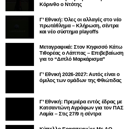
Κόρινθο ο Ντότης
Γ’ Εθνική: Όλες οι αλλαγές στο νέο
πρωτάθλημα – Κλήρωση, σέντρα
και νέο σύστημα playoffs
Μεταγραφικά: Στον Κηφισσό Κάτω
Τιθορέας ο Λάππας – Επιβεβαίωση
για το “Διπλό Μαρκάρισμα”
Γ’ Εθνική 2026-2027: Αυτός είναι ο
όμιλος των ομάδων της Φθιώτιδας
Γ’ Εθνική: Πρεμιέρα εντός έδρας με
Κατσαντώνη Αγράφων για τον ΠΑΣ
Λαμία – Στις 27/9 η σέντρα
Kύπελλο Ερασιτεχνών: Με AO