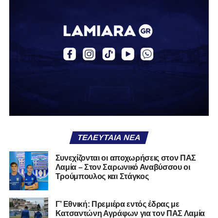
δουλειά, με ατέλειωτες ώρες ανθρώπων που δεν
φαίνονται βρίσκεται σήμερα διάτρητη. Σαν ένα σακάκι
καλό που κάποτε φόρεσες σε επίσημες περιστάσεις τώρα
το κρατάς στη ντουλάπα, τσαλακωμένο, χωρίς να ξέρεις
αν πρέπει να το φορέσεις ξανά ή να το χαρίσεις. Η Λαμία
δείχνει να μην ξέρει τι θέλει να είναι. Και αυτό είναι πάντα
χειρότερο από το να ξέρεις ότι είσαι μικρός.
Το πιο ανησυχητικό δεν είναι η κατηγορία, είναι ότι
φίλαθλοι και περίγυρος, αντί για παράγοντες
σταθερότητας, γίνονται πολλαπλασιαστές αμφιβολίας.
ΤΕΛΕΥΤΑΊΑ ΝΈΑ
Ασχολούνται περισσότερο με τις «χάρες» των άλλων
παρά με τις δικές τους αδυναμίες. Σαν να ψάχνεις
Συνεχίζονται οι αποχωρήσεις στον ΠΑΣ
στον διπλανό το γιατί δεν βρέχει, ενώ κρατάς
Λαμία – Στον Σαρωνικό Αναβύσσου οι
ομπρέλα μέσα στο σαλόνι.
Τρούμπουλος και Στάγκος
Μια
ομάδα
με
brand
, με
ιστορική διαδρομή
, με
Γ’ Εθνική: Πρεμιέρα εντός έδρας με
εμπειρία
ανώτερων επιπέδων,
δεν μπορεί να εκπέμπει
Κατσαντώνη Αγράφων για τον ΠΑΣ Λαμία
εικόνα ομάδας-θύματος.
Δεν γίνεται να μιλά για «κέντρα