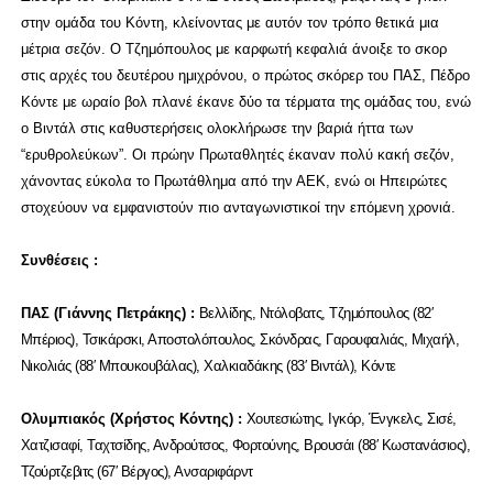
στην ομάδα του Κόντη, κλείνοντας με αυτόν τον τρόπο θετικά μια
μέτρια σεζόν. Ο Τζημόπουλος με καρφωτή κεφαλιά άνοιξε το σκορ
στις αρχές του δευτέρου ημιχρόνου, ο πρώτος σκόρερ του ΠΑΣ, Πέδρο
Κόντε με ωραίο βολ πλανέ έκανε δύο τα τέρματα της ομάδας του, ενώ
ο Βιντάλ στις καθυστερήσεις ολοκλήρωσε την βαριά ήττα των
“ερυθρολεύκων”. Οι πρώην Πρωταθλητές έκαναν πολύ κακή σεζόν,
χάνοντας εύκολα το Πρωτάθλημα από την ΑΕΚ, ενώ οι Ηπειρώτες
στοχεύουν να εμφανιστούν πιο ανταγωνιστικοί την επόμενη χρονιά.
Συνθέσεις :
ΠΑΣ (Γιάννης Πετράκης) :
Βελλίδης, Ντόλοβατς, Τζημόπουλος (82′
Μπέριος), Τσικάρσκι, Αποστολόπουλος, Σκόνδρας, Γαρουφαλιάς, Μιχαήλ,
Νικολιάς (88′ Μπουκουβάλας), Χαλκιαδάκης (83′ Βιντάλ), Κόντε
Ολυμπιακός (Χρήστος Κόντης) :
Χουτεσιώτης, Ιγκόρ, Ένγκελς, Σισέ,
Χατζισαφί, Ταχτσίδης, Ανδρούτσος, Φορτούνης, Βρουσάι (88′ Κωστανάσιος),
Τζούρτζεβιτς (67′ Βέργος), Ανσαριφάρντ