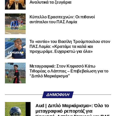
Αναλυτικά τα ζευγάρια
Ο 24χρονος τερματοφύλακας (γεννημένος στις
27/06/2002) προέρχεται επίσης από μία γεμάτη χρονιά
Κύπελλο Ερασιτεχνών: Οι πιθανοί
στη Γ’ Εθνική με τον ΠΑΣ Λαμία. Στο παρελθόν
αντίπαλοι του ΠΑΣ Λαμία
αγωνίστηκε στον Λεβαδειακό, ενώ πέρασε και από ομάδες
της Serie D στην Ιταλία, όπως οι Nocerina, S. Maria
Cilento και Castrovillari, έχοντας ξεκινήσει την
Το «αντίο» του Βασίλη Τρούμπουλου στον
ποδοσφαιρική του διαδρομή από τον Απόλλωνα Σμύρνης.
ΠΑΣ Λαμία: «Κρατάμε τα καλά και
προχωράμε. Ευχαριστώ για όλα»
Τον καλωσορίζουμε στην οικογένεια του Σαρωνικού και
του ευχόμαστε υγεία και επιτυχίες.»
Μεταγραφικά: Στον Κηφισσό Κάτω
Τιθορέας ο Λάππας – Επιβεβαίωση για το
Ακολουθήστε το
lamiara.gr
στο
Google News
για να
“Διπλό Μαρκάρισμα”
μαθαίνετε πρώτοι τα κυανόλευκα νέα στην Ελλάδα και τον
υπόλοιπο κόσμο. Ακολουθήστε το lamiara.gr στο
Facebook
, στο
Twitter
και στο
Instagram
για να
ΔΗΜΟΦΙΛΉ
μαθαίνετε σε χρόνο dt όλα τα νέα.
Aud | Διπλό Μαρκάρισμα»: Όλο το
μεταγραφικό ρεπορτάζ για