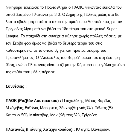
Νικηφόρα τελείωσε το Πρωτάθλημα ο ΠΑΟΚ, νικώντας εύκολα τον
υποβιβασμένο Πλατανιά με 3-0. Ο Δημήτρης Πέλκας μόλις στο 9o
λεπτό έβαλε μπροστά στο σκορ την ομάδα του Λουτσέσκου, με τον
Πρίγιοβιτς λίγο μετά να βάζει το 18o τέρμα του στη φετινή Super
League. Το παιχνίδι στη συνέχεια κύλησε χωρίς πολλές φάσεις, με
τον Σέρβο φορ όμως να βάζει το δεύτερο τέρμα του στις
καθυστερήσεις, με το οποίο βγήκε και πρώτος σκόρερ του
Πρωταθλήματος. Ο “Δικέφαλος του Βορρά” τερμάτισε στη δεύτερη
θέση, ενώ ο Πλατανιάς είναι μαζί με την Κέρκυρα οι μεγάλοι χαμένοι
της σεζόν που μόλις πέρασε.
Συνθέσεις :
ΠΑΟΚ (Ραζβάν Λουτσέσκου) :
Πασχαλάκης, Μάτος, Βαρέλα,
Μιχόγεβιτς, Βιεϊρίνια, Μαουρίσιο, Σάκχοφ(Λημνιός 74΄), Πέλκας (Ελ
Καντουρί 50΄), Μπίσεσβαρ, Μακ (Κάμπος 62΄), Πρίγιοβιτς
Πλατανιάς (Γιάννης Χατζηνικολάου) :
Κλιάγιτς, Βάντερσον,