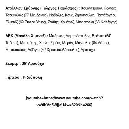
Απόλλων Σμύρνης (Γιώργος Παράσχος) :
Χουάντερσον, Κοντοές,
Τσουκαλάς (77′ Μενδρινός), Ναδάλες, Κονέ, Ζησόπουλος, Παπάζογλου,
Ελμπάζ (69′ Σιατραβάνης), Στάθης, Χουάρεζ, Μπαρτολίνι (63′ Καλέργης)
ΑΕΚ (Μανόλο Χιμένεθ) :
Μπάρκας, Λαμπρόπουλος, Βράνιες (64′
Τσόσιτς), Μπακάκης, Χουλτ, Σιμόες, Μοράν, Μάνταλος (84′ Λόπες),
Μπακασέτας, Λιβάγια (50′ Χριστοδουλόπουλος), Αραούχο
Σκόρερ : 36′ Αραούχο
Γήπεδο : Ριζούπολη
[youtube=https://www.youtube.com/watch?
v=9lKVn5WjjaU&w=320&h=266]