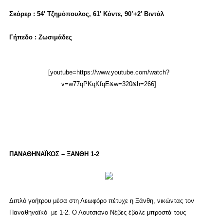
Σκόρερ : 54′ Τζημόπουλος, 61′ Κόντε, 90’+2′ Βιντάλ
Γήπεδο : Ζωσιμάδες
[youtube=https://www.youtube.com/watch?
v=w77qPKqKfqE&w=320&h=266]
ΠΑΝΑΘΗΝΑΪΚΟΣ – ΞΑΝΘΗ 1-2
Διπλό γοήτρου μέσα στη Λεωφόρο πέτυχε η Ξάνθη, νικώντας τον
Παναθηναϊκό με 1-2. Ο Λουτσιάνο Νέβες έβαλε μπροστά τους