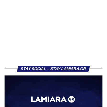
αρκετών ομάδων το φετινό καλοκαίρι. Ανάμεσα στους
συλλόγους που ενδιαφέρθηκαν έντονα για την απόκτησή
του ήταν η Κόρινθος και ο Ιωνικός, με την ομάδα της
Κορίνθου να εμφανίζεται για μεγάλο χρονικό διάστημα ως
το φαβορί για την υπογραφή του. Ωστόσο, η εξέλιξη ήταν
διαφορετική, καθώς ο 23χρονος αμυντικός επέλεξε τελικά
τον Σαρωνικό Αναβύσσου, όπου θα συναντήσει ξανά τον
πρώην συμπαίκτη του στον ΠΑΣ Λαμία, Χρυσόστομο
Στάγκο.
Η ανακοίνωση για τον Βασίλη Τρούμπουλο
STAY SOCIAL – STAY LAMIARA.GR
«Ο Α.Ο. Σαρωνικός Αναβύσσου ανακοινώνει την
απόκτηση του ποδοσφαιριστή Βασίλη Τρούμπουλου.
Ο Βασίλης, ο οποίος είναι 23 χρονών (γεννημένος το
2003), αγωνίζεται ως στόπερ και αμυντικός μέσος και την
περσινή σεζόν πραγματοποίησε γεμάτη χρονιά στη Γ’
Εθνική με τα χρώματα του ΠΑΣ Λαμία.