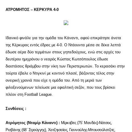
ΑΤΡΟΜΗΤΟΣ – ΚΕΡΚΥΡΑ 4-0
Ιδανικό φινάλε για την ομάδα του Κάναντι, αφού επικράτησε άνετα
της Κέρκυρας εντός έδρας με 4-0. Ο Ντάουντα μέσα σε δέκα λεπτά
έδωσε αέρα δύο τερμάτων στους γηπεδούχους, ενώ στις αρχές του
δευτέρου ημιχρόνου ο νεαρός Κώστας Κωτσόπουλος έδωσε
διαστάσεις θριάμβου στην νίκη των Περιστεριωτών. Το κερασάκι στην
τούρτα έβαλε ο Ντιγκινί με κοντινό πλασέ, βάζοντας τέλος στην
ονειρική χρονιά που είχε η ομάδα του. Από τη μεριά των
φιλοξενούμενων τελείωσε μια εφιαλτική σεζόν, που τους βρίσκει
πλέον στη Football League.
Συνθέσεις :
Ατρόμητος (Νταμίρ Κάναντι) :
Μίρκοβιτς (75΄ Μανδάς)-Νάτσος,
Ρισβάνης (68΄ Στρούγγης), Χατζηισαϊας, Γιαννούλης-Μπουσούλατζιτς,