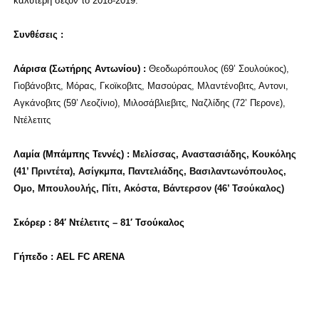
καλύτερη σεζόν το 2018-2019.
Συνθέσεις :
Λάρισα (Σωτήρης Αντωνίου) :
Θεοδωρόπουλος (69’ Σουλούκος),
Γιοβάνοβιτς, Μόρας, Γκοϊκοβιτς, Μασούρας, Μλαντένοβιτς, Αντονι,
Αγκάνοβιτς (59’ Λεοζίνιο), Μιλοσάβλιεβιτς, Ναζλίδης (72’ Περονε),
Ντέλετιτς
Λαμία (Μπάμπης Τεννές) :
Μελίσσας, Αναστασιάδης, Κουκόλης
(41’ Πριντέτα), Ασίγκμπα, Παντελιάδης, Βασιλαντωνόπουλος,
Ομο, Μπουλουλής, Πίτι, Ακόστα, Βάντερσον (46’ Τσούκαλος)
Σκόρερ : 84′ Ντέλετιτς – 81′ Τσούκαλος
Γήπεδο : AEL FC ARENA