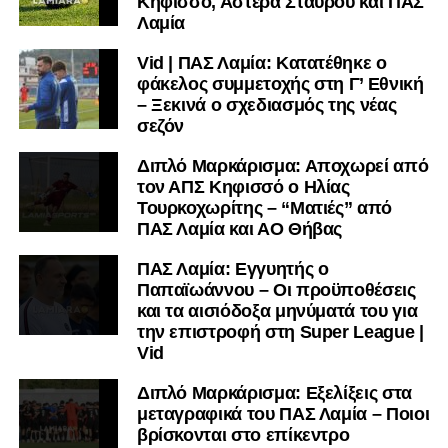
Κηφισσό, Αστέρα Σταυρού και ΠΑΣ
Λαμία
Vid | ΠΑΣ Λαμία: Κατατέθηκε ο
φάκελος συμμετοχής στη Γ’ Εθνική
– Ξεκινά ο σχεδιασμός της νέας
σεζόν
Διπλό Μαρκάρισμα: Αποχωρεί από
τον ΑΠΣ Κηφισσό ο Ηλίας
Τουρκοχωρίτης – “Ματιές” από
ΠΑΣ Λαμία και ΑΟ Θήβας
ΠΑΣ Λαμία: Εγγυητής ο
Παπαϊωάννου – Οι προϋποθέσεις
και τα αισιόδοξα μηνύματά του για
την επιστροφή στη Super League |
Vid
Διπλό Μαρκάρισμα: Εξελίξεις στα
μεταγραφικά του ΠΑΣ Λαμία – Ποιοι
βρίσκονται στο επίκεντρο