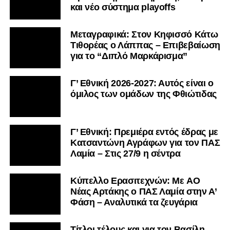
και νέο σύστημα playoffs
Μεταγραφικά: Στον Κηφισσό Κάτω
Τιθορέας ο Λάππας – Επιβεβαίωση
για το “Διπλό Μαρκάρισμα”
Γ’ Εθνική 2026-2027: Αυτός είναι ο
όμιλος των ομάδων της Φθιώτιδας
Γ’ Εθνική: Πρεμιέρα εντός έδρας με
Κατσαντώνη Αγράφων για τον ΠΑΣ
Λαμία – Στις 27/9 η σέντρα
Kύπελλο Ερασιτεχνών: Με AO
Nέας Αρτάκης ο ΠΑΣ Λαμία στην Α’
Φάση – Αναλυτικά τα ζευγάρια
Τίτλοι τέλους και για τον Βασίλη