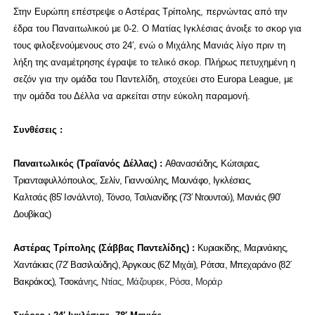
Στην Ευρώπη επέστρεψε ο Αστέρας Τρίπολης, περνώντας από την
έδρα του Παναιτωλικού με 0-2. Ο Ματίας Ιγκλέσιας άνοιξε το σκορ για
τους φιλοξενούμενους στο 24′, ενώ ο Μιχάλης Μανιάς λίγο πριν τη
λήξη της αναμέτρησης έγραψε το τελικό σκορ. Πλήρως πετυχημένη η
σεζόν για την ομάδα του Παντελίδη, στοχεύει στο Europa League, με
την ομάδα του Δέλλα να αρκείται στην εύκολη παραμονή.
Συνθέσεις :
Παναιτωλικός (Τραϊανός Δέλλας) :
Αθανασιάδης, Κώτσιρας,
Τριανταφυλλόπουλος, Σελίν, Γιαννούλης, Μουνάφο, Ιγκλέσιας,
Καλτσάς (85′ Ισνάλντο), Τόνσο, Τσιλιανίδης (73′ Ντουντού), Μανιάς (90′
Δουβίκας)
Αστέρας Τρίπολης (Σάββας Παντελίδης) :
Κυριακίδης, Μαρινάκης,
Χαντάκιας (72′ Βασιλούδης), Άργκους (62′ Μιχάι), Ρότσα, Μπεχαράνο (82΄
Βακράκος), Τσοκά
νης, Ντίας, Μάζουρεκ, Ρόσα, Μοράρ