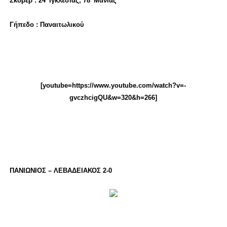
Σκόρερ : 24′ Ιγκλέσιας, 78′ Μανιάς
Γήπεδο : Παναιτωλικού
[youtube=https://www.youtube.com/watch?v=-
gvczhcigQU&w=320&h=266]
ΠΑΝΙΩΝΙΟΣ – ΛΕΒΑΔΕΙΑΚΟΣ 2-0