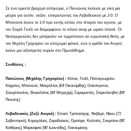
Σε ένα αρκετά βροχερό απόγευμα, ο Πανιώνιος έκλεισε με νίκη μια
μέτρια για αυτόν, σεζόν, επικρατώντας του Λεβαδειακού με 2-0. Ο
Μπανανά έκανε το 1-0 προ κενής εστίας στο τέταρτο του αγώνα, με
τον Σαμέλ Γεσίλ να διαμορφώνει το τελικό σκορ με ωραίο πλασέ. Οι
Νεοσμυρνιώτες δεν μπόρεσαν να τερματίσουν σε ευρωπαϊκή θέση, με
τον Μιχάλη Γρηγορίου να αποχωρεί φιλικά, ενώ η ομάδα του Ανιγκό
έκανε μια αξιοπρεπή πορεία στο Πρωτάθλημα.
Συνθέσεις :
Πανιώνιος (Μιχάλης Γρηγορίου) :
Κότνικ, Γεσίλ, Παπαγεωργίου,
Κόρμπος, Μπανανά, Μακρύλλος (64′ Οικονομίδης), Ουάσινγκτον,
Σταυρόπουλος, Βουκελάτος (84′ Μπραχίμι), Σαραμαντάς, Σπιριντόνοβιτς (89′
Πινιώτης)
Λεβαδειακός (Ζοζέ Ανιγκό) :
Επασί, Τριποτσέρης, Φαβάρο, Νίκας (71′
Σαβαντογκό), Καραχάλιος, Ζαραδούκας, Ομπιόρα, Καλτσάς, Σουμπίνιο (80′
Καθάριος), Μαρκόφσκι (90′ Ιωαννίδης), Γιακουμάκης