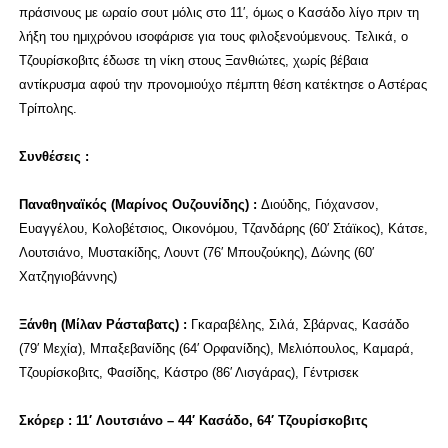
πράσινους με ωραίο σουτ μόλις στο 11′, όμως ο Κασάδο λίγο πριν τη
λήξη του ημιχρόνου ισοφάρισε για τους φιλοξενούμενους. Τελικά, ο
Τζουρίσκοβιτς έδωσε τη νίκη στους Ξανθιώτες, χωρίς βέβαια
αντίκρυσμα αφού την προνομιούχο πέμπτη θέση κατέκτησε ο Αστέρας
Τρίπολης.
Συνθέσεις :
Παναθηναϊκός (Μαρίνος Ουζουνίδης) :
Διούδης, Γιόχανσον,
Ευαγγέλου, Κολοβέτσιος, Οικονόμου, Τζανδάρης (60′ Στάϊκος), Κάτσε,
Λουτσιάνο, Μυστακίδης, Λουντ (76′ Μπουζούκης), Δώνης (60′
Χατζηγιοβάννης)
Ξάνθη (Μίλαν Ράσταβατς) :
Γκαραβέλης, Σιλά, Σβάρνας, Κασάδο
(79′ Μεχία), Μπαξεβανίδης (64′ Ορφανίδης), Μελιόπουλος, Καμαρά,
Τζουρίσκοβιτς, Φασίδης, Κάστρο (86′ Λισγάρας), Γέντρισεκ
Σκόρερ : 11′ Λουτσιάνο – 44′ Κασάδο, 64′ Τζουρίσκοβιτς