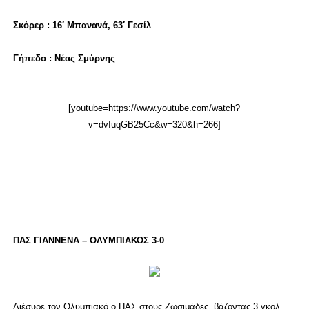
Σκόρερ : 16′ Μπανανά, 63′ Γεσίλ
Γήπεδο : Νέας Σμύρνης
[youtube=https://www.youtube.com/watch?
v=dvIuqGB25Cc&w=320&h=266]
ΠΑΣ ΓΙΑΝΝΕΝΑ – ΟΛΥΜΠΙΑΚΟΣ 3-0
Διέσυρε τον Ολυμπιακό ο ΠΑΣ στους Ζωσιμάδες, βάζοντας 3 γκολ