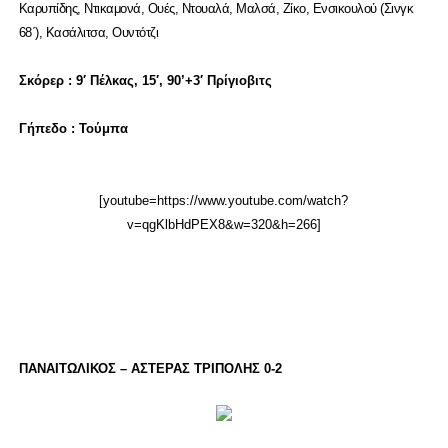
Καρυπίδης, Ντικαμονά, Ουές, Ντουαλά, Μαλσά, Ζίκο, Ενσικουλού (Σινγκ
68΄), Κασάλιτσα, Ουντότζι
Σκόρερ : 9′ Πέλκας, 15′, 90’+3′ Πρίγιοβιτς
Γήπεδο : Τούμπα
[youtube=https://www.youtube.com/watch?
v=qgKlbHdPEX8&w=320&h=266]
ΠΑΝΑΙΤΩΛΙΚΟΣ – ΑΣΤΕΡΑΣ ΤΡΙΠΟΛΗΣ 0-2