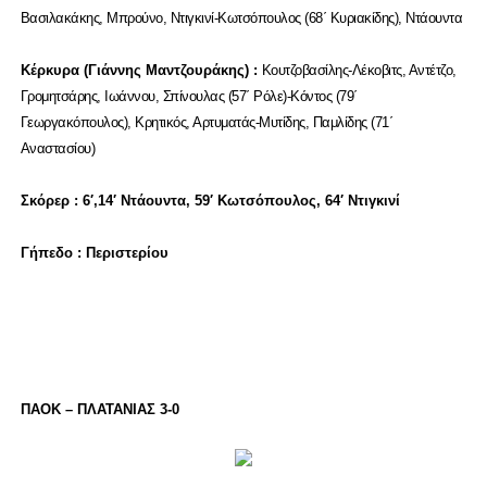
Βασιλακάκης, Μπρούνο, Ντιγκινί-Κωτσόπουλος (68΄ Κυριακίδης), Ντάουντα
Κέρκυρα (Γιάννης Μαντζουράκης) :
Κουτζοβασίλης-Λέκοβιτς, Αντέτζο,
Γρομητσάρης, Ιωάννου, Σπίνουλας (57΄ Ρόλε)-Κόντος (79΄
Γεωργακόπουλος), Κρητικός, Αρτυματάς-Μυτίδης, Παμλίδης (71΄
Αναστασίου)
Σκόρερ : 6′,14′ Ντάουντα, 59′ Κωτσόπουλος, 64′ Ντιγκινί
Γήπεδο : Περιστερίου
ΠΑΟΚ – ΠΛΑΤΑΝΙΑΣ 3-0