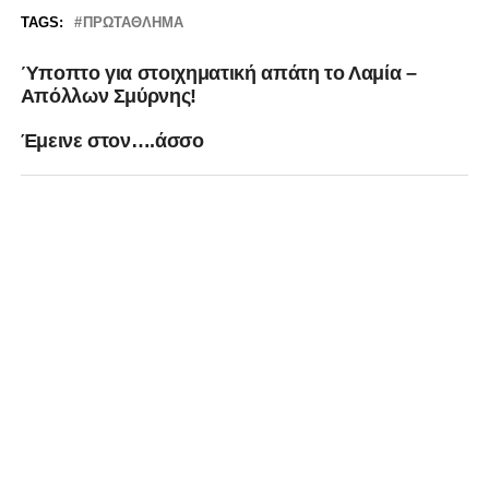
TAGS:
ΠΡΩΤΆΘΛΗΜΑ
Ύποπτο για στοιχηματική απάτη το Λαμία –
Απόλλων Σμύρνης!
Έμεινε στον….άσσο