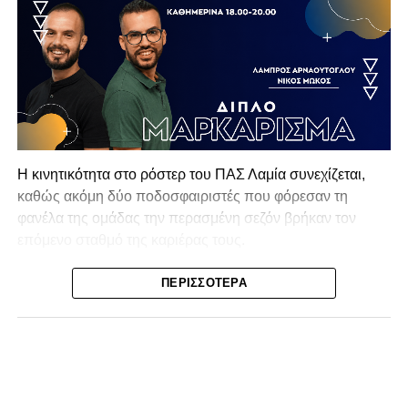
Η κινητικότητα στο ρόστερ του ΠΑΣ Λαμία συνεχίζεται,
καθώς ακόμη δύο ποδοσφαιριστές που φόρεσαν τη
φανέλα της ομάδας την περασμένη σεζόν βρήκαν τον
επόμενο σταθμό της καριέρας τους.
Ο λόγος για τον Βασίλη Τρούμπουλο και τον Χρυσόστομο
ΠΕΡΙΣΣΌΤΕΡΑ
Στάγκο, οι οποίοι θα συνεχίσουν μαζί την ποδοσφαιρική
τους πορεία στον Σαρωνικό Αναβύσσου, με τον σύλλογο
να ανακοινώνει επίσημα την απόκτησή τους.
Ιδιαίτερο ενδιαφέρον παρουσιάζει η περίπτωση του
Βασίλη Τρούμπουλου, ο οποίος βρέθηκε στο στόχαστρο