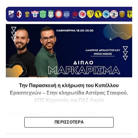
Την Παρασκευή η κλήρωση του Κυπέλλου
Ερασιτεχνών – Στην κληρωτίδα Αστέρας Σταυρού,
ΑΠΣ Κηφισσός και ΠΑΣ Λαμία
Την
Παρασκευή 31 Ιουλίου στις 10:00
θα
πραγματοποιηθεί στο ξενοδοχείο
Athens Marriott
η
ΠΕΡΙΣΣΌΤΕΡΑ
κλήρωση της
1ης και 2ης φάσης του Κυπέλλου
Ερασιτεχνικών Ομάδων
για την αγωνιστική περίοδο