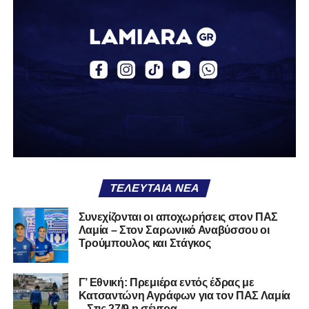
Αναγέννηση Σχηματαρίου
Απόλλων Ευπαλίου
Αστέρας Σταυρού
Α.Ο. Θήβα
Α.Ο. Καρύστου
ΑΠΣ Κηφισσός
Κιθαιρών
ΠΑΣ Λαμία
Α.Ε. Μαλεσίνας
ΤΕΛΕΥΤΑΊΑ ΝΈΑ
Α.Ο. Νέας Αρτάκης
Συνεχίζονται οι αποχωρήσεις στον ΠΑΣ
Λαμία – Στον Σαρωνικό Αναβύσσου οι
Α.Ε. Προποντίς Χαλκίδας
Τρούμπουλος και Στάγκος
Ταμυναϊκός Αλιβερίου
Φωκικός
Γ’ Εθνική: Πρεμιέρα εντός έδρας με
Κατσαντώνη Αγράφων για τον ΠΑΣ Λαμία
– Στις 27/9 η σέντρα