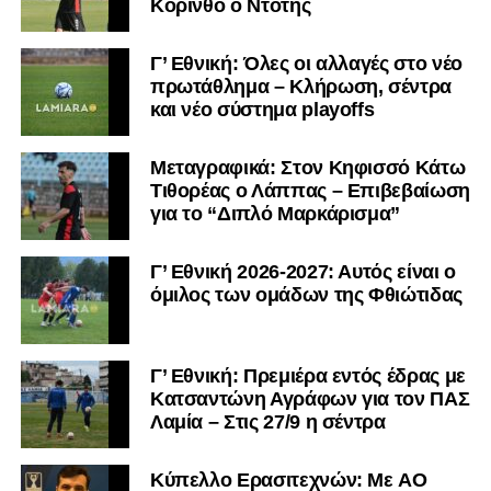
Κόρινθο ο Ντότης
Γ’ Εθνική: Όλες οι αλλαγές στο νέο
πρωτάθλημα – Κλήρωση, σέντρα
και νέο σύστημα playoffs
Μεταγραφικά: Στον Κηφισσό Κάτω
Τιθορέας ο Λάππας – Επιβεβαίωση
για το “Διπλό Μαρκάρισμα”
Γ’ Εθνική 2026-2027: Αυτός είναι ο
όμιλος των ομάδων της Φθιώτιδας
Γ’ Εθνική: Πρεμιέρα εντός έδρας με
Κατσαντώνη Αγράφων για τον ΠΑΣ
Λαμία – Στις 27/9 η σέντρα
Kύπελλο Ερασιτεχνών: Με AO