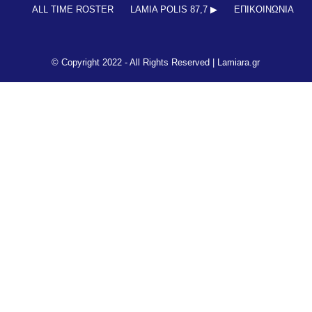
ΒΑΘΜΟΛΟΓΙΑ ΑΚΑΔΗΜΙΩΝ
ΚΥΠΕΛΛΟ
ΝΕΑ ΑΠΟ ΕΛΛΑΔΑ
FUTSAL
ΠΟΔΟΣΦΑΙΡΟ ΓΥΝΑΙΚΩΝ
ALL TIME ROSTER
LAMIA POLIS 87,7 ▶︎
ΕΠΙΚΟΙΝΩΝΊΑ
© Copyright 2022 - All Rights Reserved |
Lamiara.gr