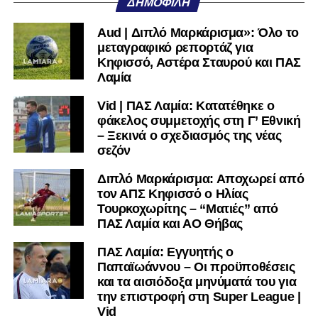
ΔΗΜΟΦΙΛΉ
Facebook
, στο
Twitter
και στο
Instagram
για να
μαθαίνετε σε χρόνο dt όλα τα νέα.
Aud | Διπλό Μαρκάρισμα»: Όλο το
μεταγραφικό ρεπορτάζ για
Κηφισσό, Αστέρα Σταυρού και ΠΑΣ
Λαμία
Vid | ΠΑΣ Λαμία: Κατατέθηκε ο
φάκελος συμμετοχής στη Γ’ Εθνική
– Ξεκινά ο σχεδιασμός της νέας
σεζόν
Διπλό Μαρκάρισμα: Αποχωρεί από
τον ΑΠΣ Κηφισσό ο Ηλίας
Τουρκοχωρίτης – “Ματιές” από
ΠΑΣ Λαμία και ΑΟ Θήβας
ΠΑΣ Λαμία: Εγγυητής ο
Παπαϊωάννου – Οι προϋποθέσεις
και τα αισιόδοξα μηνύματά του για
την επιστροφή στη Super League |
Vid