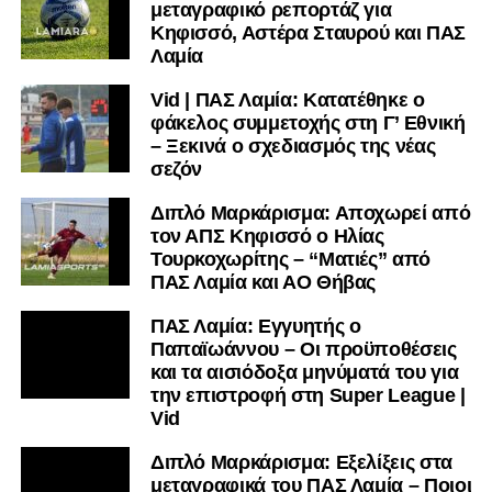
μεταγραφικό ρεπορτάζ για
Κηφισσό, Αστέρα Σταυρού και ΠΑΣ
Λαμία
Vid | ΠΑΣ Λαμία: Κατατέθηκε ο
φάκελος συμμετοχής στη Γ’ Εθνική
– Ξεκινά ο σχεδιασμός της νέας
σεζόν
Διπλό Μαρκάρισμα: Αποχωρεί από
τον ΑΠΣ Κηφισσό ο Ηλίας
Τουρκοχωρίτης – “Ματιές” από
ΠΑΣ Λαμία και ΑΟ Θήβας
ΠΑΣ Λαμία: Εγγυητής ο
Παπαϊωάννου – Οι προϋποθέσεις
και τα αισιόδοξα μηνύματά του για
την επιστροφή στη Super League |
Vid
Διπλό Μαρκάρισμα: Εξελίξεις στα
μεταγραφικά του ΠΑΣ Λαμία – Ποιοι