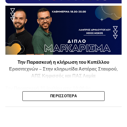
Την Παρασκευή η κλήρωση του Κυπέλλου
Ερασιτεχνών – Στην κληρωτίδα Αστέρας Σταυρού,
ΑΠΣ Κηφισσός και ΠΑΣ Λαμία
Την
Παρασκευή 31 Ιουλίου στις 10:00
θα
πραγματοποιηθεί στο ξενοδοχείο
Athens Marriott
η
ΠΕΡΙΣΣΌΤΕΡΑ
κλήρωση της
1ης και 2ης φάσης του Κυπέλλου
Ερασιτεχνικών Ομάδων
για την αγωνιστική περίοδο
2026-2027
, με το ενδιαφέρον να στρέφεται και στις ομάδες
της Φθιώτιδας που θα μπουν στη «μάχη» της