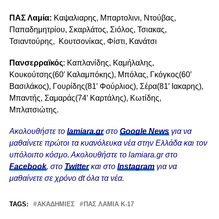
ΠΑΣ Λαμία:
Καψαλιαρης, Μπαρτολινι, Ντούβας,
Παπαδημητρίου, Σκαρλάτος, Σιόλος, Τσιακας,
Τσιαντούρης, Κουτσονίκας, Φίστι, Κανάτσι
Πανσερραϊκός
: Καπλανίδης, Καμήλαλης,
Κουκούτσης(60′ Καλαμπόκης), Μπόλας, Γκόγκος(60′
Βασιλάκος), Γουρίδης(81′ Φούρλιος), Σέρα(81′ Ιακαρης),
Μπαντής, Σαμαράς(74′ Καρτάλης), Κωτίδης,
Μπλατσιώτης.
Ακολουθήστε το
lamiara.gr
στο
Google News
για να
μαθαίνετε πρώτοι τα κυανόλευκα νέα στην Ελλάδα και τον
υπόλοιπο κόσμο. Ακολουθήστε το lamiara.gr στο
Facebook
, στο
Twitter
και στο
Instagram
για να
μαθαίνετε σε χρόνο dt όλα τα νέα.
TAGS:
ΑΚΑΔΗΜΊΕΣ
ΠΑΣ ΛΑΜΙΑ Κ-17