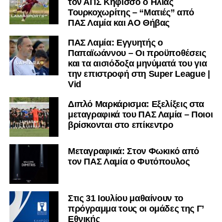
τον ΑΠΣ Κηφισσό ο Ηλίας
<πακογιάννης, Ιγγλέζος, Τόσκα.
Τουρκοχωρίτης – “Ματιές” από
Έπαιξαν και οι: Μέγας, Μπατσούλας, Σταυρόπουλος,
ΠΑΣ Λαμία και ΑΟ Θήβας
Υφαντής, Κατσαντώνης, Καραγεώργος
ΠΑΣ Λαμία: Εγγυητής ο
ΔΕΙΤΕ ΦΩΤΟΓΡΑΦΙΕΣ
Παπαϊωάννου – Οι προϋποθέσεις
και τα αισιόδοξα μηνύματά του για
την επιστροφή στη Super League |
Vid
Διπλό Μαρκάρισμα: Εξελίξεις στα
μεταγραφικά του ΠΑΣ Λαμία – Ποιοι
βρίσκονται στο επίκεντρο
Μεταγραφικά: Στον Φωκικό από
τον ΠΑΣ Λαμία ο Φυτόπουλος
Στις 31 Ιουλίου μαθαίνουν το
πρόγραμμα τους οι ομάδες της Γ’
Εθνικής