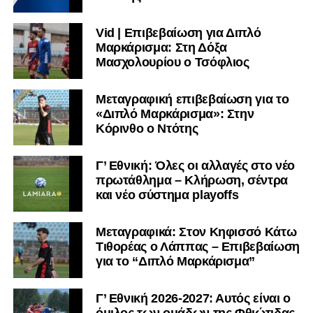
Vid | Επιβεβαίωση για Διπλό
Μαρκάρισμα: Στη Δόξα
Μασχολουρίου ο Τσόφλιος
Μεταγραφική επιβεβαίωση για το
«Διπλό Μαρκάρισμα»: Στην
Κόρινθο ο Ντότης
Γ’ Εθνική: Όλες οι αλλαγές στο νέο
πρωτάθλημα – Κλήρωση, σέντρα
και νέο σύστημα playoffs
Μεταγραφικά: Στον Κηφισσό Κάτω
Τιθορέας ο Λάππας – Επιβεβαίωση
για το “Διπλό Μαρκάρισμα”
Ακολουθήστε το
lamiara.gr
στο
Google News
για να
μαθαίνετε πρώτοι τα κυανόλευκα νέα στην Ελλάδα και τον
Γ’ Εθνική 2026-2027: Αυτός είναι ο
υπόλοιπο κόσμο. Ακολουθήστε το lamiara.gr στο