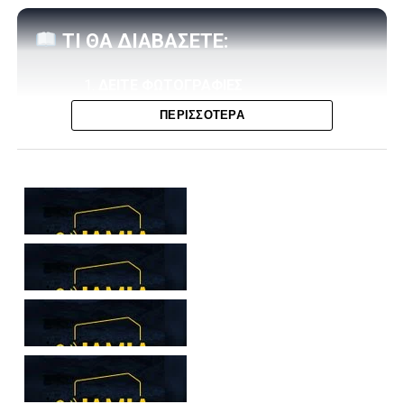
ΤΙ ΘΑ ΔΙΑΒΑΣΕΤΕ:
ΔΕΙΤΕ ΦΩΤΟΓΡΑΦΙΕΣ
ΠΕΡΙΣΣΌΤΕΡΑ
ο απόγευμα της Κυριακής 10/5 πραγματοποιήθηκε στο
ΔΑΚ Λαμίας “Αθ. Διάκος” η απονομή του κυπέλλου και
των μεταλλίων του πρωταθλήματος στην Κ16 του ΠΑΣ
Λαμία. Το συγκρότημα του Γιώργου Ζαχαρόπουλου έκανε
μια καταπληκτική σεζόν κατακτώντας το πρωτάθλημα Κ16
της ΕΠΣ Φθιώτιδας, 2025–26 με απόλυτο ρεκόρ. 22 νίκες
σε ισάριθμες αναμετρήσεις, 66 βαθμούς και τέρματα 109-
6.