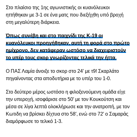
Στο πλαίσιο της 1ης αγωνιστικής οι κυανόλευκοι
ηττήθηκαν με 3-1 σε ένα ματς που διεξήχθη υπό βροχή
στη μεγαλύτερη διάρκεια.
Όπως συνέβη και στο παιχνίδι της Κ-19 οι
κυανόλευκοι προηγήθηκαν, αυτή τη φορά στο πρώτο
ημίχρονο, δεν κατάφεραν ωστόσο να διαχειριστούν
το υπέρ τους σκορ γνωρίζοντας τελικά την ήττα.
Ο ΠΑΣ Λαμία άνοιξε το σκορ στο 24′ με τ9! Σκαρλάτο
πηγαίνοντας στα αποδυτήρια με το υπέρ του 1-0.
Στο δεύτερο μέρος ωστόσο η φιλοξενούμενη ομάδα είχε
την υπεροχή, ισοφάρισε στο 50′ με τον Κουκούτση και
μέσα σε λίγα λεπτά ολοκλήρωσε και την ανατροπή, με τον
Κωτιδη να βρίσκει δίχτυα στο 58′, ενώ στο 72′ ο Σαμαράς
διαμόρφωσε το τελικό 1-3.