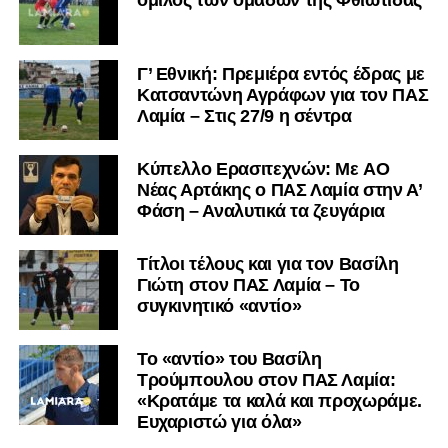
όμιλος των ομάδων της Φθιώτιδας
Facebook
, στο
Twitter
και στο
Instagram
για να
μαθαίνετε σε χρόνο dt όλα τα νέα.
Γ’ Εθνική: Πρεμιέρα εντός έδρας με
Κατσαντώνη Αγράφων για τον ΠΑΣ
Λαμία – Στις 27/9 η σέντρα
Kύπελλο Ερασιτεχνών: Με AO
Nέας Αρτάκης ο ΠΑΣ Λαμία στην Α’
Φάση – Αναλυτικά τα ζευγάρια
Τίτλοι τέλους και για τον Βασίλη
Γιώτη στον ΠΑΣ Λαμία – Το
συγκινητικό «αντίο»
Το «αντίο» του Βασίλη
Τρούμπουλου στον ΠΑΣ Λαμία:
«Κρατάμε τα καλά και προχωράμε.
Ευχαριστώ για όλα»