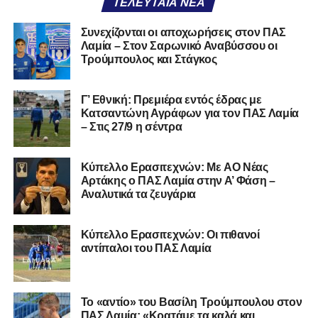
ΤΕΛΕΥΤΑΊΑ ΝΈΑ
Συνεχίζονται οι αποχωρήσεις στον ΠΑΣ
Λαμία – Στον Σαρωνικό Αναβύσσου οι
Τρούμπουλος και Στάγκος
Γ’ Εθνική: Πρεμιέρα εντός έδρας με
Κατσαντώνη Αγράφων για τον ΠΑΣ Λαμία
Ο Πρόεδρος, Μιχάλης Κορδολέμης και μέλη της διοίκησης
– Στις 27/9 η σέντρα
της ΕΠΣ Φθιώτιδας καθώς και ο Εντεταλμένος Δημοτικός
Σύμβουλος του Δήμου Λαμιέων Θανος Στεργίου, έκαναν
την απονομή του τροπαίου στους πρωταθλητές, ενώ
Kύπελλο Ερασιτεχνών: Με AO Nέας
Αρτάκης ο ΠΑΣ Λαμία στην Α’ Φάση –
τιμητική διάκριση δόθηκε στον Ανάργυρο Κεραμίδα καθώς
Αναλυτικά τα ζευγάρια
αναδείχθηκε MVP του φετινού πρωταθλήματος και
πρώτος σκόρερ της ομάδας με 19 τέρματα.
Κύπελλο Ερασιτεχνών: Οι πιθανοί
αντίπαλοι του ΠΑΣ Λαμία
Στο πλαίσιο αυτής της γιορτής πραγματοποιήθηκε πριν
την απονομή φιλικό παιχνίδι με την Μικτή ομάδα Κ16 της
ΕΠΣ Φθιώτιδας με τα νεαρά ταλέντα της Λαμίας και όλου
του Νομού Φθιώτιδας να εντυπωσιάζουν με την εμφάνισή
Το «αντίο» του Βασίλη Τρούμπουλου στον
ΠΑΣ Λαμία: «Κρατάμε τα καλά και
τους. Για την ιστορία ο αγώνας έληξε με σκορ 0-0.