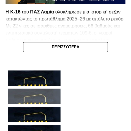
Η
K-16 τ
ου
ΠΑΣ Λαμία
ολοκλήρωσε μια ιστορική σεζόν,
κατακτώντας το πρωτάθλημα 2025–26 με απόλυτο ρεκόρ.
Με 22 νίκες σε ισάριθμες αναμετρήσεις, 66 βαθμούς και
εντυπωσιακό συντελεστή τερμάτων 109-6, οι νεαροί
ποδοσφαιριστές της Λαμίας κυριάρχησαν απόλυτα.
ΠΕΡΙΣΣΌΤΕΡΑ
Σύμφωνα με την ανακοίνωση του Ερασιτέχνη, η απονομή
του τροπαίου αναμένεται να πραγματοποιηθεί την
Κυριακή 10 Μαΐου στις 17:30, στο
ΔΑΚ Αθανάσιος
Διάκος
, σε ένα φιλικό παιχνίδι απέναντι στη
Μικτή Κ16
Φθιώτιδας
.
Η φιέστα αναμένεται να αποτελέσει το επιστέγασμα μιας
εκπληκτικής πορείας, με τους πρωταθλητές να
παραλαμβάνουν το τρόπαιο μπροστά στον κόσμο τους.
Ακολουθήστε το
lamiara.gr
στο
Google News
για να
μαθαίνετε πρώτοι τα κυανόλευκα νέα στην Ελλάδα και τον