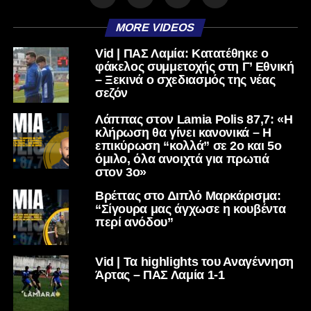
MORE VIDEOS
Vid | ΠΑΣ Λαμία: Κατατέθηκε ο
φάκελος συμμετοχής στη Γ’ Εθνική
– Ξεκινά ο σχεδιασμός της νέας
σεζόν
Λάππας στον Lamia Polis 87,7: «Η
κλήρωση θα γίνει κανονικά – Η
επικύρωση “κολλά” σε 2ο και 5ο
όμιλο, όλα ανοιχτά για πρωτιά
στον 3ο»
Βρέττας στο Διπλό Μαρκάρισμα:
“Σίγουρα μας άγχωσε η κουβέντα
περί ανόδου”
Vid | Τα highlights του Αναγέννηση
Άρτας – ΠΑΣ Λαμία 1-1