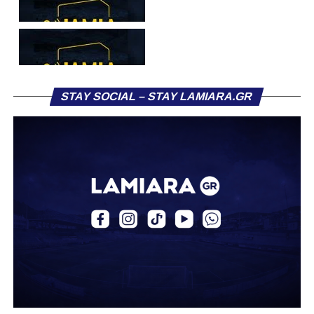
υπόλοιπο κόσμο. Ακολουθήστε το lamiara.gr στο
Facebook
, στο
Twitter
και στο
Instagram
για να
μαθαίνετε σε χρόνο dt όλα τα νέα.
STAY SOCIAL – STAY LAMIARA.GR