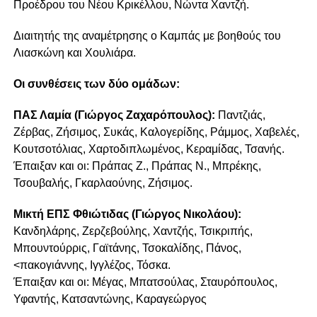
Προέδρου του Νέου Κρικέλλου, Νώντα Χαντζή.
Διαιτητής της αναμέτρησης ο Καμπάς με βοηθούς του
Λιασκώνη και Χουλιάρα.
Οι συνθέσεις των δύο ομάδων:
ΠΑΣ Λαμία (Γιώργος Ζαχαρόπουλος):
Παντζιάς,
Ζέρβας, Ζήσιμος, Συκάς, Καλογερίδης, Ράμμος, Χαβελές,
Κουτσοτόλιας, Χαρτοδιπλωμένος, Κεραμίδας, Τσανής.
Έπαιξαν και οι: Πράπας Ζ., Πράπας Ν., Μπρέκης,
Τσουβαλής, Γκαρλαούνης, Ζήσιμος.
Μικτή ΕΠΣ Φθιώτιδας (Γιώργος Νικολάου):
Κανδηλάρης, Ζερζεβούλης, Χαντζής, Τσικριπής,
Μπουντούρρις, Γαϊτάνης, Τσοκαλίδης, Πάνος,
<πακογιάννης, Ιγγλέζος, Τόσκα.
Έπαιξαν και οι: Μέγας, Μπατσούλας, Σταυρόπουλος,
Υφαντής, Κατσαντώνης, Καραγεώργος