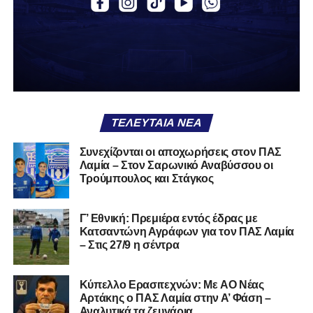
Α.Ο. Θήβα
Α.Ο. Καρύστου
ΑΠΣ Κηφισσός
Κιθαιρών
ΠΑΣ Λαμία
Α.Ε. Μαλεσίνας
ΤΕΛΕΥΤΑΊΑ ΝΈΑ
Α.Ο. Νέας Αρτάκης
Συνεχίζονται οι αποχωρήσεις στον ΠΑΣ
Λαμία – Στον Σαρωνικό Αναβύσσου οι
Α.Ε. Προποντίς Χαλκίδας
Τρούμπουλος και Στάγκος
Ταμυναϊκός Αλιβερίου
Φωκικός
Γ’ Εθνική: Πρεμιέρα εντός έδρας με
Κατσαντώνη Αγράφων για τον ΠΑΣ Λαμία
– Στις 27/9 η σέντρα
Συνολικά, στην
1η φάση
της διοργάνωσης συμμετέχουν
130 ομάδες
από τη Γ’ Εθνική και οι Κυπελλούχοι ή
φιναλίστ των ΕΠΣ που δήλωσαν συμμετοχή. Οι ομάδες
Kύπελλο Ερασιτεχνών: Με AO Nέας
έχουν χωριστεί σε
14 γεωγραφικά γκρουπ
, ενώ μετά την
Αρτάκης ο ΠΑΣ Λαμία στην Α’ Φάση –
Αναλυτικά τα ζευγάρια
ολοκλήρωση της πρώτης φάσης θα προκύψουν
68