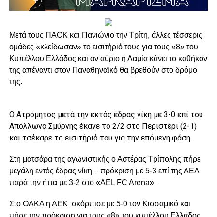
Μετά τους ΠΑΟΚ και Πανιώνιο την Τρίτη, άλλες τέσσερις
ομάδες «κλείδωσαν» το εισιτήριό τους για τους «8» του
Κυπέλλου Ελλάδος και αν αύριο η Λαμία κάνει το καθήκον
της απέναντι στον Παναθηναϊκό θα βρεθούν στο δρόμο
της.
Ο Ατρόμητος μετά την εκτός έδρας νίκη με 3-0 επί του
Απόλλωνα Σμύρνης έκανε το 2/2 στο Περιστέρι (2-1)
και τσέκαρε το εισιτήριό του για την επόμενη φάση.
Στη ματσάρα της αγωνιστικής ο Αστέρας Τρίπολης πήρε
μεγάλη εντός έδρας νίκη – πρόκριση με 5-3 επί της ΑΕΛ
παρά την ήττα με 3-2 στο «AEL FC Arena».
Στο ΟΑΚΑ η ΑΕΚ σκόρπισε με 5-0 τον Κισσαμικό και
πήρε την πρόκριση για τους «8» του κυπέλλου Ελλάδος.