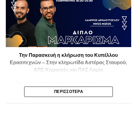
Την Παρασκευή η κλήρωση του Κυπέλλου
Ερασιτεχνών – Στην κληρωτίδα Αστέρας Σταυρού,
ΑΠΣ Κηφισσός και ΠΑΣ Λαμία
Την
Παρασκευή 31 Ιουλίου στις 10:00
θα
πραγματοποιηθεί στο ξενοδοχείο
Athens Marriott
η
ΠΕΡΙΣΣΌΤΕΡΑ
κλήρωση της
1ης και 2ης φάσης του Κυπέλλου
Ερασιτεχνικών Ομάδων
για την αγωνιστική περίοδο
2026-2027
, με το ενδιαφέρον να στρέφεται και στις ομάδες
της Φθιώτιδας που θα μπουν στη «μάχη» της
διοργάνωσης.