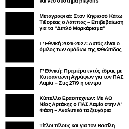
και νέο σύστημα playoffs
Μεταγραφικά: Στον Κηφισσό Κάτω
Τιθορέας ο Λάππας – Επιβεβαίωση
για το “Διπλό Μαρκάρισμα”
Γ’ Εθνική 2026-2027: Αυτός είναι ο
όμιλος των ομάδων της Φθιώτιδας
Γ’ Εθνική: Πρεμιέρα εντός έδρας με
Κατσαντώνη Αγράφων για τον ΠΑΣ
Λαμία – Στις 27/9 η σέντρα
Kύπελλο Ερασιτεχνών: Με AO
Nέας Αρτάκης ο ΠΑΣ Λαμία στην Α’
Φάση – Αναλυτικά τα ζευγάρια
Τίτλοι τέλους και για τον Βασίλη