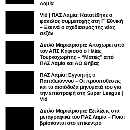
Λαμία
Vid | ΠΑΣ Λαμία: Κατατέθηκε ο
φάκελος συμμετοχής στη Γ’ Εθνική
– Ξεκινά ο σχεδιασμός της νέας
σεζόν
Διπλό Μαρκάρισμα: Αποχωρεί από
τον ΑΠΣ Κηφισσό ο Ηλίας
Τουρκοχωρίτης – “Ματιές” από
ΠΑΣ Λαμία και ΑΟ Θήβας
ΠΑΣ Λαμία: Εγγυητής ο
Παπαϊωάννου – Οι προϋποθέσεις
και τα αισιόδοξα μηνύματά του για
την επιστροφή στη Super League |
Vid
Διπλό Μαρκάρισμα: Εξελίξεις στα
μεταγραφικά του ΠΑΣ Λαμία – Ποιοι
βρίσκονται στο επίκεντρο