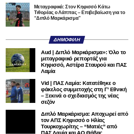
Τρικάλων,
Νίκο Μπαδήμα
, του περσινού Κυπελλούχου
Μεταγραφικά: Στον Κηφισσό Κάτω
Ερασιτεχνών.
Τιθορέας ο Λάππας – Επιβεβαίωση για το
“Διπλό Μαρκάρισμα”
Ακολουθήστε το
lamiara.gr
στο
Google News
για να
μαθαίνετε πρώτοι τα κυανόλευκα νέα στην Ελλάδα και τον
υπόλοιπο κόσμο. Ακολουθήστε το lamiara.gr στο
ΔΗΜΟΦΙΛΉ
Facebook
, στο
Twitter
και στο
Instagram
για να
μαθαίνετε σε χρόνο dt όλα τα νέα.
Aud | Διπλό Μαρκάρισμα»: Όλο το
μεταγραφικό ρεπορτάζ για
Κηφισσό, Αστέρα Σταυρού και ΠΑΣ
Λαμία
Vid | ΠΑΣ Λαμία: Κατατέθηκε ο
φάκελος συμμετοχής στη Γ’ Εθνική
– Ξεκινά ο σχεδιασμός της νέας
σεζόν
Διπλό Μαρκάρισμα: Αποχωρεί από
τον ΑΠΣ Κηφισσό ο Ηλίας
Τουρκοχωρίτης – “Ματιές” από
ΠΑΣ Λαμία και ΑΟ Θήβας