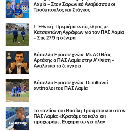
Λαμία – Στον Σαρωνικό Αναβύσσου οι
Α.Ε. Προποντίς Χαλκίδας
Τρούμπουλος και Στάγκος
Ταμυναϊκός Αλιβερίου
Φωκικός
Γ’ Εθνική: Πρεμιέρα εντός έδρας με
Κατσαντώνη Αγράφων για τον ΠΑΣ Λαμία
– Στις 27/9 η σέντρα
Συνολικά, στην
1η φάση
της διοργάνωσης συμμετέχουν
130 ομάδες
από τη Γ’ Εθνική και οι Κυπελλούχοι ή
φιναλίστ των ΕΠΣ που δήλωσαν συμμετοχή. Οι ομάδες
Kύπελλο Ερασιτεχνών: Με AO Nέας
έχουν χωριστεί σε
14 γεωγραφικά γκρουπ
, ενώ μετά την
Αρτάκης ο ΠΑΣ Λαμία στην Α’ Φάση –
Αναλυτικά τα ζευγάρια
ολοκλήρωση της πρώτης φάσης θα προκύψουν
68
ομάδες
που θα συνεχίσουν στη διοργάνωση.
Κύπελλο Ερασιτεχνών: Οι πιθανοί
Αμέσως μετά θα πραγματοποιηθεί και η κλήρωση της
2ης
αντίπαλοι του ΠΑΣ Λαμία
φάσης
, από την οποία θα διαμορφωθούν οι
64 ομάδες
που θα συνεχίσουν στην 3η φάση του θεσμού.
Το «αντίο» του Βασίλη Τρούμπουλου στον
Η διαδικασία της κλήρωσης θα μεταδοθεί
ζωντανά μέσω
ΠΑΣ Λαμία: «Κρατάμε τα καλά και
του καναλιού Hellenic Football Family της ΕΠΟ στο
προχωράμε. Ευχαριστώ για όλα»
YouTube
, με καλεσμένο τον προπονητή του Α.Ο.