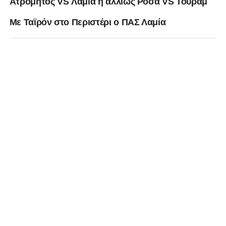
Ατρόμητος VS Λαμία ή αλλίως Ρόσα VS Toυράμ
Με Ταϊρόν στο Περιστέρι ο ΠΑΣ Λαμία