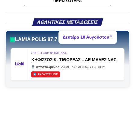
ΠΕΡΙΣΣΌΤΕΡΑ
Στάγκο, οι οποίοι θα συνεχίσουν μαζί την ποδοσφαιρική
τους πορεία στον Σαρωνικό Αναβύσσου, με τον σύλλογο
να ανακοινώνει επίσημα την απόκτησή τους.
ΑΘΛΗΤΙΚΕΣ ΜΕΤΑΔΟΣΕΙΣ
Ιδιαίτερο ενδιαφέρον παρουσιάζει η περίπτωση του
Δευτέρα 10 Αυγούστου
⌃
▣
LAMIA POLIS 87,7
Βασίλη Τρούμπουλου, ο οποίος βρέθηκε στο στόχαστρο
αρκετών ομάδων το φετινό καλοκαίρι. Ανάμεσα στους
SUPER CUP ΦΘΙΩΤΙΔΑΣ
συλλόγους που ενδιαφέρθηκαν έντονα για την απόκτησή
ΚΗΦΙΣΣΟΣ Κ. ΤΙΘΟΡΕΑΣ
–
ΑΕ ΜΑΛΕΣΙΝΑΣ
του ήταν η Κόρινθος και ο Ιωνικός, με την ομάδα της
14:40
Απεσταλμένος:
ΛΑΜΠΡΟΣ ΑΡΝΑΟΥΤΟΓΛΟΥ
Κορίνθου να εμφανίζεται για μεγάλο χρονικό διάστημα ως
ΑΚΟΥΣΤΕ LIVE
το φαβορί για την υπογραφή του. Ωστόσο, η εξέλιξη ήταν
διαφορετική, καθώς ο 23χρονος αμυντικός επέλεξε τελικά
τον Σαρωνικό Αναβύσσου, όπου θα συναντήσει ξανά τον
πρώην συμπαίκτη του στον ΠΑΣ Λαμία, Χρυσόστομο
Στάγκο.
Η ανακοίνωση για τον Βασίλη Τρούμπουλο
«Ο Α.Ο. Σαρωνικός Αναβύσσου ανακοινώνει την