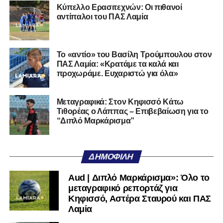
Κύπελλο Ερασιτεχνών: Οι πιθανοί
υπόλοιπο κόσμο. Ακολουθήστε το lamiara.gr στο
αντίπαλοι του ΠΑΣ Λαμία
Facebook
, στο
Twitter
και στο
Instagram
για να
μαθαίνετε σε χρόνο dt όλα τα νέα.
Το «αντίο» του Βασίλη Τρούμπουλου στον
ΠΑΣ Λαμία: «Κρατάμε τα καλά και
προχωράμε. Ευχαριστώ για όλα»
Μεταγραφικά: Στον Κηφισσό Κάτω
Τιθορέας ο Λάππας – Επιβεβαίωση για το
“Διπλό Μαρκάρισμα”
ΔΗΜΟΦΙΛΉ
Aud | Διπλό Μαρκάρισμα»: Όλο το
μεταγραφικό ρεπορτάζ για
Κηφισσό, Αστέρα Σταυρού και ΠΑΣ
Λαμία