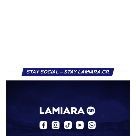
απόκτηση του ποδοσφαιριστή Βασίλη Τρούμπουλου.
Ο Βασίλης, ο οποίος είναι 23 χρονών (γεννημένος το
2003), αγωνίζεται ως στόπερ και αμυντικός μέσος και την
περσινή σεζόν πραγματοποίησε γεμάτη χρονιά στη Γ’
Εθνική με τα χρώματα του ΠΑΣ Λαμία.
Στο παρελθόν αγωνίστηκε στην ΑΕΚ Β’, με την οποία
κατέγραψε 10 συμμετοχές στη Super League 2, καθώς
επίσης σε Εθνικό και Ζάκυνθο. Ξεκίνησε την καριέρα του
STAY SOCIAL – STAY LAMIARA.GR
από τα τμήματα υποδομής του ΠΑΣ Λαμία, φτάνοντας
μέχρι την πρώτη ομάδα, με την οποία πραγματοποίησε
συμμετοχή στη Super League απέναντι στον Παναιτωλικό
στις 26 Σεπτεμβρίου 2021.
Καλωσορίζουμε τον Βασίλη στην οικογένεια του
Σαρωνικού και του ευχόμαστε υγεία και πολλές
επιτυχίες.»