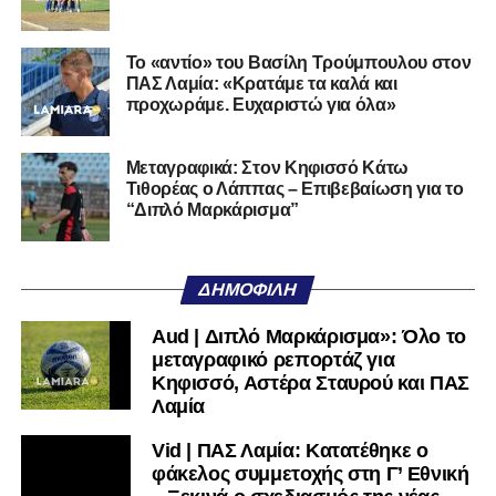
της Serie D στην Ιταλία, όπως οι Nocerina, S. Maria
Cilento και Castrovillari, έχοντας ξεκινήσει την
Το «αντίο» του Βασίλη Τρούμπουλου στον
ποδοσφαιρική του διαδρομή από τον Απόλλωνα Σμύρνης.
ΠΑΣ Λαμία: «Κρατάμε τα καλά και
προχωράμε. Ευχαριστώ για όλα»
Τον καλωσορίζουμε στην οικογένεια του Σαρωνικού και
του ευχόμαστε υγεία και επιτυχίες.»
Μεταγραφικά: Στον Κηφισσό Κάτω
Τιθορέας ο Λάππας – Επιβεβαίωση για το
Ακολουθήστε το
lamiara.gr
στο
Google News
για να
“Διπλό Μαρκάρισμα”
μαθαίνετε πρώτοι τα κυανόλευκα νέα στην Ελλάδα και τον
υπόλοιπο κόσμο. Ακολουθήστε το lamiara.gr στο
Facebook
, στο
Twitter
και στο
Instagram
για να
ΔΗΜΟΦΙΛΉ
μαθαίνετε σε χρόνο dt όλα τα νέα.
Aud | Διπλό Μαρκάρισμα»: Όλο το
μεταγραφικό ρεπορτάζ για
Κηφισσό, Αστέρα Σταυρού και ΠΑΣ
Λαμία
Vid | ΠΑΣ Λαμία: Κατατέθηκε ο
φάκελος συμμετοχής στη Γ’ Εθνική