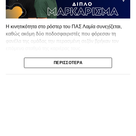
Η κινητικότητα στο ρόστερ του ΠΑΣ Λαμία συνεχίζεται,
καθώς ακόμη δύο ποδοσφαιριστές που φόρεσαν τη
φανέλα της ομάδας την περασμένη σεζόν βρήκαν τον
επόμενο σταθμό της καριέρας τους.
Ο λόγος για τον Βασίλη Τρούμπουλο και τον Χρυσόστομο
ΠΕΡΙΣΣΌΤΕΡΑ
Στάγκο, οι οποίοι θα συνεχίσουν μαζί την ποδοσφαιρική
τους πορεία στον Σαρωνικό Αναβύσσου, με τον σύλλογο
να ανακοινώνει επίσημα την απόκτησή τους.
Ιδιαίτερο ενδιαφέρον παρουσιάζει η περίπτωση του
Βασίλη Τρούμπουλου, ο οποίος βρέθηκε στο στόχαστρο
αρκετών ομάδων το φετινό καλοκαίρι. Ανάμεσα στους
συλλόγους που ενδιαφέρθηκαν έντονα για την απόκτησή
του ήταν η Κόρινθος και ο Ιωνικός, με την ομάδα της
Κορίνθου να εμφανίζεται για μεγάλο χρονικό διάστημα ως