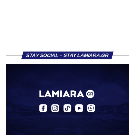
το φαβορί για την υπογραφή του. Ωστόσο, η εξέλιξη ήταν
διαφορετική, καθώς ο 23χρονος αμυντικός επέλεξε τελικά
τον Σαρωνικό Αναβύσσου, όπου θα συναντήσει ξανά τον
πρώην συμπαίκτη του στον ΠΑΣ Λαμία, Χρυσόστομο
Στάγκο.
Η ανακοίνωση για τον Βασίλη Τρούμπουλο
STAY SOCIAL – STAY LAMIARA.GR
«Ο Α.Ο. Σαρωνικός Αναβύσσου ανακοινώνει την
απόκτηση του ποδοσφαιριστή Βασίλη Τρούμπουλου.
Ο Βασίλης, ο οποίος είναι 23 χρονών (γεννημένος το
2003), αγωνίζεται ως στόπερ και αμυντικός μέσος και την
περσινή σεζόν πραγματοποίησε γεμάτη χρονιά στη Γ’
Εθνική με τα χρώματα του ΠΑΣ Λαμία.
Στο παρελθόν αγωνίστηκε στην ΑΕΚ Β’, με την οποία
κατέγραψε 10 συμμετοχές στη Super League 2, καθώς
επίσης σε Εθνικό και Ζάκυνθο. Ξεκίνησε την καριέρα του