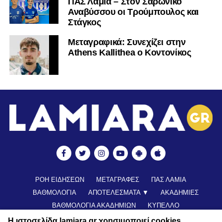
ΠΑΣ Λαμία – Στον Σαρωνικό
Αναβύσσου οι Τρούμπουλος και
Στάγκος
Mεταγραφικά: Συνεχίζει στην
Athens Kallithea ο Κοντονίκος
ΡΟΗ ΕΙΔΗΣΕΩΝ
ΜΕΤΑΓΡΑΦΕΣ
ΠΑΣ ΛΑΜΙΑ
ΒΑΘΜΟΛΟΓΙΑ
ΑΠΟΤΕΛΕΣΜΑΤΑ ▼
ΑΚΑΔΗΜΙΕΣ
ΒΑΘΜΟΛΟΓΙΑ ΑΚΑΔΗΜΙΩΝ
ΚΥΠΕΛΛΟ
ΝΕΑ ΑΠΟ ΕΛΛΑΔΑ
FUTSAL
ΠΟΔΟΣΦΑΙΡΟ ΓΥΝΑΙΚΩΝ
Η ιστοσελίδα lamiara.gr χρησιμοποιεί cookies.