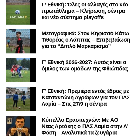
Γ’ Εθνική: Όλες οι αλλαγές στο νέο
απόκτηση του τερματοφύλακα Χρυσόστομου Στάγκου.
πρωτάθλημα – Κλήρωση, σέντρα
και νέο σύστημα playoffs
Ο 24χρονος τερματοφύλακας (γεννημένος στις
27/06/2002) προέρχεται επίσης από μία γεμάτη χρονιά
Μεταγραφικά: Στον Κηφισσό Κάτω
στη Γ’ Εθνική με τον ΠΑΣ Λαμία. Στο παρελθόν
Τιθορέας ο Λάππας – Επιβεβαίωση
αγωνίστηκε στον Λεβαδειακό, ενώ πέρασε και από ομάδες
για το “Διπλό Μαρκάρισμα”
της Serie D στην Ιταλία, όπως οι Nocerina, S. Maria
Cilento και Castrovillari, έχοντας ξεκινήσει την
Γ’ Εθνική 2026-2027: Αυτός είναι ο
ποδοσφαιρική του διαδρομή από τον Απόλλωνα Σμύρνης.
όμιλος των ομάδων της Φθιώτιδας
Τον καλωσορίζουμε στην οικογένεια του Σαρωνικού και
του ευχόμαστε υγεία και επιτυχίες.»
Γ’ Εθνική: Πρεμιέρα εντός έδρας με
Κατσαντώνη Αγράφων για τον ΠΑΣ
Ακολουθήστε το
lamiara.gr
στο
Google News
για να
Λαμία – Στις 27/9 η σέντρα
μαθαίνετε πρώτοι τα κυανόλευκα νέα στην Ελλάδα και τον
υπόλοιπο κόσμο. Ακολουθήστε το lamiara.gr στο
Facebook
, στο
Twitter
και στο
Instagram
για να
Kύπελλο Ερασιτεχνών: Με AO
Nέας Αρτάκης ο ΠΑΣ Λαμία στην Α’
μαθαίνετε σε χρόνο dt όλα τα νέα.
Φάση – Αναλυτικά τα ζευγάρια