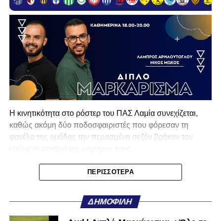
Η κινητικότητα στο ρόστερ του ΠΑΣ Λαμία συνεχίζεται,
καθώς ακόμη δύο ποδοσφαιριστές που φόρεσαν τη
φανέλα της ομάδας την περασμένη σεζόν βρήκαν τον
επόμενο σταθμό της καριέρας τους.
Ο λόγος για τον Βασίλη Τρούμπουλο και τον Χρυσόστομο
ΠΕΡΙΣΣΌΤΕΡΑ
Στάγκο, οι οποίοι θα συνεχίσουν μαζί την ποδοσφαιρική
τους πορεία στον Σαρωνικό Αναβύσσου, με τον σύλλογο
ΔΗΜΟΦΙΛΉ
να ανακοινώνει επίσημα την απόκτησή τους.