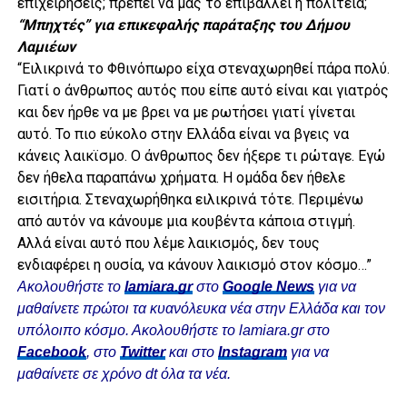
επιχειρήσεις; πρέπει να μας το επιβάλλει η πολιτεία;
“Μπηχτές” για επικεφαλής παράταξης του Δήμου
Λαμιέων
“Ειλικρινά το Φθινόπωρο είχα στεναχωρηθεί πάρα πολύ.
Γιατί ο άνθρωπος αυτός που είπε αυτό είναι και γιατρός
και δεν ήρθε να με βρει να με ρωτήσει γιατί γίνεται
αυτό. Το πιο εύκολο στην Ελλάδα είναι να βγεις να
κάνεις λαικϊσμο. Ο άνθρωπος δεν ήξερε τι ρώταγε. Εγώ
δεν ήθελα παραπάνω χρήματα. Η ομάδα δεν ήθελε
εισιτήρια. Στεναχωρήθηκα ειλικρινά τότε. Περιμένω
από αυτόν να κάνουμε μια κουβέντα κάποια στιγμή.
Αλλά είναι αυτό που λέμε λαικισμός, δεν τους
ενδιαφέρει η ουσία, να κάνουν λαικισμό στον κόσμο…”
Ακολουθήστε το
lamiara.gr
στο
Google News
για να
μαθαίνετε πρώτοι τα κυανόλευκα νέα στην Ελλάδα και τον
υπόλοιπο κόσμο. Ακολουθήστε το lamiara.gr στο
Facebook
, στο
Twitter
και στο
Instagram
για να
μαθαίνετε σε χρόνο dt όλα τα νέα.