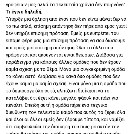
γραφείων μας αλλά τα τελευταία χρόνια δεν παιρνάνε”.
Τι έγινε δηλαδή;
“Υπήρξε μια όχληση από έναν που δεν είναι μάνατζερ να
το πω απλά, επίσημη απάντηση δεν πήρε από εμάς γιατί
δεν υπήρξε επίσημη πρόταση. Εμείς με ευπρέπει του
είπαμε φέρε μας μια επίσημη πρόταση να σου δώσουμε
και εμείς μια επίσημη απάντηση. Όλα τα άλλα που
γράφονται και ακούγονται είναι θεωρίες. Διάβασα για
παράδειγμα για κάποιες άλλες ομάδες που δεν έχουν
καμία σχέση με το θέμα. Μόνο μια συγκεκριμένη ομάδα
το κάνει αυτό. Διάβασα για κανά δύο ομάδες που δεν
έχουν καμια μα καμία σχέση. Είναι μόνο μια η ομάδα που
το δημιουργε όλο αυτό, ελπίζω η διοίκηση να το
καταλάβει ότι έχει κάνει μεγάλο φάουλ και πάει για
πέναλτι. Επειδή αυτή η ομάδα πήρε ένα τεχνικό
διευθυντή τον τελευταίο καιρό που αυτός τα ξέρει όλα
και όλοι οι άλλοι εμείς δεν ξέρουμε τίποτα, και νομίζει
ότι συμβουλεύει την διοίκηση του πως με αυτόν τον
τρόπο θα σώσει την ομάδα, μακάρι να σωθεί η ομάδα