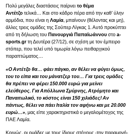
Πολύ μεγάλες διαστάσεις παίρνει
το θέμα
Αντέτζο
τελικά… Και στο κάδρο πέρα από την καθ’ ύλην
αρμόδια, που είναι η
Λαμία
, μπαίνουν (θέλοντας και μη),
άλλες τρεις ομάδες της Σούπερ Λίγκας 1. Αυτό προκύπτει
από τη δήλωση του
Πανουργιά Παπαϊωάννου
στο
a-
sports.gr
τη Δευτέρα (27/12), σε σχέση με τον έμπειρο
στόπερ, που τελεί υπό τιμωρία λόγω πειθαρχικού
παραπτώματος…
«Ο Αντέτζο θα… φάει πάγκο, αν θέλει να φύγει όμως,
του το είπα και του μάνατζερ του… Για τρεις ομάδες
θα πρέπει να φέρει 150.000 ευρώ για μείνει
ελεύθερος. Για Απόλλωνα Σμύρνης, Ατρόμητο και
Παναιτωλικό, το κόστος είναι 150 χιλιάδες! Αν
πάντως, θέλει να πάει Ιταλία τον αφήνω και με 20.000
ευρώ…»
, μας είπε χαρακτηριστικά ο μεγαλομέτοχος της
ΠΑΕ Λαμία.
Κοινώς, οι ομάδες με τους ίδιους στόχους -την παραμονή-