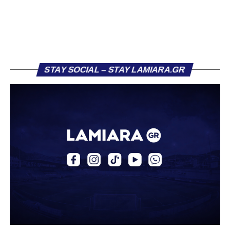
τον Σαρωνικό Αναβύσσου, όπου θα συναντήσει ξανά τον
πρώην συμπαίκτη του στον ΠΑΣ Λαμία, Χρυσόστομο
Στάγκο.
Η ανακοίνωση για τον Βασίλη Τρούμπουλο
STAY SOCIAL – STAY LAMIARA.GR
«Ο Α.Ο. Σαρωνικός Αναβύσσου ανακοινώνει την
απόκτηση του ποδοσφαιριστή Βασίλη Τρούμπουλου.
Ο Βασίλης, ο οποίος είναι 23 χρονών (γεννημένος το
2003), αγωνίζεται ως στόπερ και αμυντικός μέσος και την
περσινή σεζόν πραγματοποίησε γεμάτη χρονιά στη Γ’
Εθνική με τα χρώματα του ΠΑΣ Λαμία.
Στο παρελθόν αγωνίστηκε στην ΑΕΚ Β’, με την οποία
κατέγραψε 10 συμμετοχές στη Super League 2, καθώς
επίσης σε Εθνικό και Ζάκυνθο. Ξεκίνησε την καριέρα του
από τα τμήματα υποδομής του ΠΑΣ Λαμία, φτάνοντας
μέχρι την πρώτη ομάδα, με την οποία πραγματοποίησε