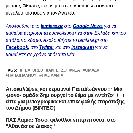
με τους Φθιώτες έχουν μπει στη «μαύρη λίστα» του
μεγάλου κόστους για τον Αντέτζο.
Ακολουθήστε το
lamiara.gr
στο
Google News
για να
μαθαίνετε πρώτοι τα κυανόλευκα νέα στην Ελλάδα και τον
υπόλοιπο κόσμο. Ακολουθήστε το lamiara.gr στο
Facebook
, στο
Twitter
και στο
Instagram
για να
μαθαίνετε σε χρόνο dt όλα τα νέα.
TAGS:
FEATURED
ΑΝΤΈΤΖΟ
ΝΈΑ
ΟΜΆΔΑ
ΠΑΠΑΪΩΑΝΝΟΥ
ΠΑΣ ΛΑΜΙΑ
Αποκαλύψεις και κεραυνοί Παπαϊωάννου : “Μια
-μόνο- ομάδα δημιουργεί το θέμα με Αντέτζο” / Τι
είπε για μεταγραφικά και επικεφαλής παράταξης
του Δήμου (ΒΙΝΤΕΟ)
ΠΑΣ Λαμία: Τόσοι φίλαθλοι επιτρέπονται στο
“Αθανάσιος Διάκος”