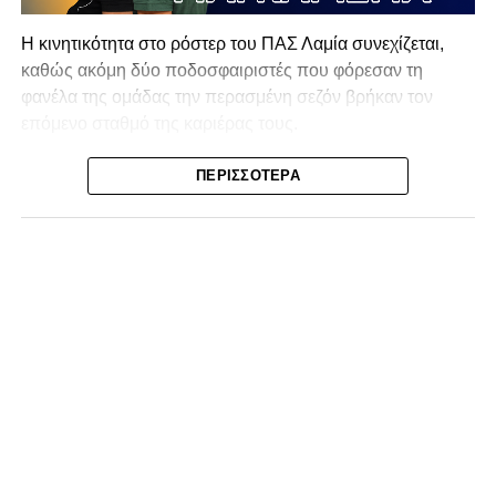
Η κινητικότητα στο ρόστερ του ΠΑΣ Λαμία συνεχίζεται,
καθώς ακόμη δύο ποδοσφαιριστές που φόρεσαν τη
φανέλα της ομάδας την περασμένη σεζόν βρήκαν τον
επόμενο σταθμό της καριέρας τους.
Ο λόγος για τον Βασίλη Τρούμπουλο και τον Χρυσόστομο
ΠΕΡΙΣΣΌΤΕΡΑ
Στάγκο, οι οποίοι θα συνεχίσουν μαζί την ποδοσφαιρική
τους πορεία στον Σαρωνικό Αναβύσσου, με τον σύλλογο
να ανακοινώνει επίσημα την απόκτησή τους.
Ιδιαίτερο ενδιαφέρον παρουσιάζει η περίπτωση του
Βασίλη Τρούμπουλου, ο οποίος βρέθηκε στο στόχαστρο
αρκετών ομάδων το φετινό καλοκαίρι. Ανάμεσα στους
συλλόγους που ενδιαφέρθηκαν έντονα για την απόκτησή
του ήταν η Κόρινθος και ο Ιωνικός, με την ομάδα της
Κορίνθου να εμφανίζεται για μεγάλο χρονικό διάστημα ως
το φαβορί για την υπογραφή του. Ωστόσο, η εξέλιξη ήταν
διαφορετική, καθώς ο 23χρονος αμυντικός επέλεξε τελικά