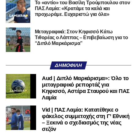
Το «αντίο» του Βασίλη Τρούμπουλου στον
ποδοσφαιρική του διαδρομή από τον Απόλλωνα Σμύρνης.
ΠΑΣ Λαμία: «Κρατάμε τα καλά και
προχωράμε. Ευχαριστώ για όλα»
Τον καλωσορίζουμε στην οικογένεια του Σαρωνικού και
του ευχόμαστε υγεία και επιτυχίες.»
Μεταγραφικά: Στον Κηφισσό Κάτω
Τιθορέας ο Λάππας – Επιβεβαίωση για το
Ακολουθήστε το
lamiara.gr
στο
Google News
για να
“Διπλό Μαρκάρισμα”
μαθαίνετε πρώτοι τα κυανόλευκα νέα στην Ελλάδα και τον
υπόλοιπο κόσμο. Ακολουθήστε το lamiara.gr στο
Facebook
, στο
Twitter
και στο
Instagram
για να
ΔΗΜΟΦΙΛΉ
μαθαίνετε σε χρόνο dt όλα τα νέα.
Aud | Διπλό Μαρκάρισμα»: Όλο το
μεταγραφικό ρεπορτάζ για
Κηφισσό, Αστέρα Σταυρού και ΠΑΣ
Λαμία
Vid | ΠΑΣ Λαμία: Κατατέθηκε ο
φάκελος συμμετοχής στη Γ’ Εθνική
– Ξεκινά ο σχεδιασμός της νέας
σεζόν