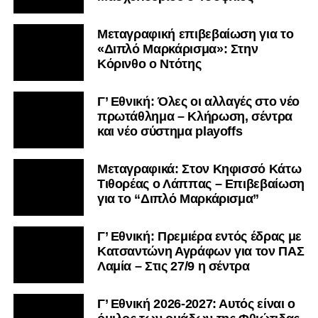
Μεταγραφική επιβεβαίωση για το
«Διπλό Μαρκάρισμα»: Στην
Κόρινθο ο Ντότης
Ακολουθήστε το
lamiara.gr
στο
Google News
για να
Γ’ Εθνική: Όλες οι αλλαγές στο νέο
μαθαίνετε πρώτοι τα κυανόλευκα νέα στην Ελλάδα και τον
πρωτάθλημα – Κλήρωση, σέντρα
υπόλοιπο κόσμο. Ακολουθήστε το lamiara.gr στο
και νέο σύστημα playoffs
Facebook
, στο
Twitter
και στο
Instagram
για να
μαθαίνετε σε χρόνο dt όλα τα νέα.
Μεταγραφικά: Στον Κηφισσό Κάτω
Τιθορέας ο Λάππας – Επιβεβαίωση
για το “Διπλό Μαρκάρισμα”
Γ’ Εθνική: Πρεμιέρα εντός έδρας με
Κατσαντώνη Αγράφων για τον ΠΑΣ
Λαμία – Στις 27/9 η σέντρα
Γ’ Εθνική 2026-2027: Αυτός είναι ο