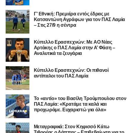
ημέρα στον αγώνα. Από το πρωί πάλι στο γήπεδο,
κόσμος, προετοιμασία, χαμός, το πιστεύαμε πάρα πολύ.
Γ’ Εθνική: Πρεμιέρα εντός έδρας με
Εμείς σαν διοίκηση. Τώρα οι παίκτες τι είχαν στο μυαλό
Κατσαντώνη Αγράφων για τον ΠΑΣ Λαμία
τους δεν το ξέρω
».
– Στις 27/9 η σέντρα
Kύπελλο Ερασιτεχνών: Με AO Nέας
Αρτάκης ο ΠΑΣ Λαμία στην Α’ Φάση –
Αναλυτικά τα ζευγάρια
Κύπελλο Ερασιτεχνών: Οι πιθανοί
αντίπαλοι του ΠΑΣ Λαμία
Το «αντίο» του Βασίλη Τρούμπουλου στον
ΠΑΣ Λαμία: «Κρατάμε τα καλά και
προχωράμε. Ευχαριστώ για όλα»
Τα πρώτα 45 λεπτά γράφουν Ιωνικός – Λαμία 2-0. Εκεί
Μεταγραφικά: Στον Κηφισσό Κάτω
Τιθορέας ο Λάππας – Επιβεβαίωση για το
είπες «τη σκαπουλάραμε»;