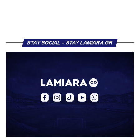
τον Σαρωνικό Αναβύσσου, όπου θα συναντήσει ξανά τον
πρώην συμπαίκτη του στον ΠΑΣ Λαμία, Χρυσόστομο
Στάγκο.
Η ανακοίνωση για τον Βασίλη Τρούμπουλο
STAY SOCIAL – STAY LAMIARA.GR
«Ο Α.Ο. Σαρωνικός Αναβύσσου ανακοινώνει την
απόκτηση του ποδοσφαιριστή Βασίλη Τρούμπουλου.
Ο Βασίλης, ο οποίος είναι 23 χρονών (γεννημένος το
2003), αγωνίζεται ως στόπερ και αμυντικός μέσος και την
περσινή σεζόν πραγματοποίησε γεμάτη χρονιά στη Γ’
Εθνική με τα χρώματα του ΠΑΣ Λαμία.
Στο παρελθόν αγωνίστηκε στην ΑΕΚ Β’, με την οποία
κατέγραψε 10 συμμετοχές στη Super League 2, καθώς
επίσης σε Εθνικό και Ζάκυνθο. Ξεκίνησε την καριέρα του
από τα τμήματα υποδομής του ΠΑΣ Λαμία, φτάνοντας
μέχρι την πρώτη ομάδα, με την οποία πραγματοποίησε