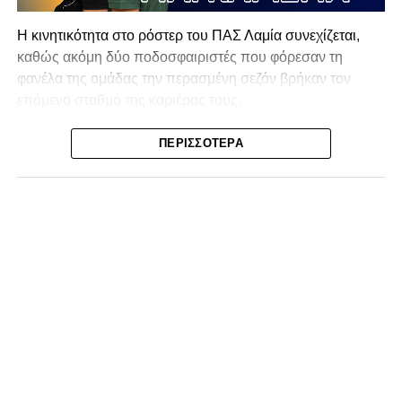
Η κινητικότητα στο ρόστερ του ΠΑΣ Λαμία συνεχίζεται,
καθώς ακόμη δύο ποδοσφαιριστές που φόρεσαν τη
φανέλα της ομάδας την περασμένη σεζόν βρήκαν τον
επόμενο σταθμό της καριέρας τους.
Ο λόγος για τον Βασίλη Τρούμπουλο και τον Χρυσόστομο
ΠΕΡΙΣΣΌΤΕΡΑ
Στάγκο, οι οποίοι θα συνεχίσουν μαζί την ποδοσφαιρική
τους πορεία στον Σαρωνικό Αναβύσσου, με τον σύλλογο
να ανακοινώνει επίσημα την απόκτησή τους.
Ιδιαίτερο ενδιαφέρον παρουσιάζει η περίπτωση του
Βασίλη Τρούμπουλου, ο οποίος βρέθηκε στο στόχαστρο
αρκετών ομάδων το φετινό καλοκαίρι. Ανάμεσα στους
συλλόγους που ενδιαφέρθηκαν έντονα για την απόκτησή
του ήταν η Κόρινθος και ο Ιωνικός, με την ομάδα της
Κορίνθου να εμφανίζεται για μεγάλο χρονικό διάστημα ως
το φαβορί για την υπογραφή του. Ωστόσο, η εξέλιξη ήταν
διαφορετική, καθώς ο 23χρονος αμυντικός επέλεξε τελικά