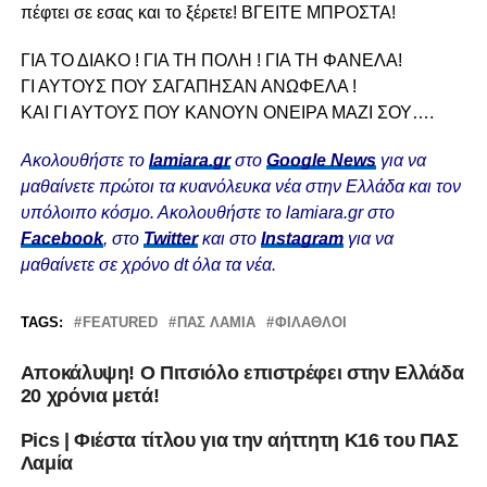
πέφτει σε εσας και το ξέρετε! ΒΓΕΙΤΕ ΜΠΡΟΣΤΑ!
ΓΙΑ ΤΟ ΔΙΑΚΟ ! ΓΙΑ ΤΗ ΠΟΛΗ ! ΓΙΑ ΤΗ ΦΑΝΕΛΑ!
ΓΙ ΑΥΤΟΥΣ ΠΟΥ ΣΑΓΑΠΗΣΑΝ ΑΝΩΦΕΛΑ !
ΚΑΙ ΓΙ ΑΥΤΟΥΣ ΠΟΥ ΚΑΝΟΥΝ ΟΝΕΙΡΑ ΜΑΖΙ ΣΟΥ….
Ακολουθήστε το
lamiara.gr
στο
Google News
για να
μαθαίνετε πρώτοι τα κυανόλευκα νέα στην Ελλάδα και τον
υπόλοιπο κόσμο. Ακολουθήστε το lamiara.gr στο
Facebook
, στο
Twitter
και στο
Instagram
για να
μαθαίνετε σε χρόνο dt όλα τα νέα.
TAGS:
FEATURED
ΠΑΣ ΛΑΜΙΑ
ΦΊΛΑΘΛΟΙ
Αποκάλυψη! Ο Πιτσιόλο επιστρέφει στην Ελλάδα
20 χρόνια μετά!
Pics | Φιέστα τίτλου για την αήττητη Κ16 του ΠΑΣ
Λαμία