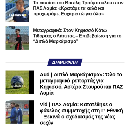
Το «αντίο» του Βασίλη Τρούμπουλου στον
ποδοσφαιρική του διαδρομή από τον Απόλλωνα Σμύρνης.
ΠΑΣ Λαμία: «Κρατάμε τα καλά και
προχωράμε. Ευχαριστώ για όλα»
Τον καλωσορίζουμε στην οικογένεια του Σαρωνικού και
του ευχόμαστε υγεία και επιτυχίες.»
Μεταγραφικά: Στον Κηφισσό Κάτω
Τιθορέας ο Λάππας – Επιβεβαίωση για το
Ακολουθήστε το
lamiara.gr
στο
Google News
για να
“Διπλό Μαρκάρισμα”
μαθαίνετε πρώτοι τα κυανόλευκα νέα στην Ελλάδα και τον
υπόλοιπο κόσμο. Ακολουθήστε το lamiara.gr στο
Facebook
, στο
Twitter
και στο
Instagram
για να
ΔΗΜΟΦΙΛΉ
μαθαίνετε σε χρόνο dt όλα τα νέα.
Aud | Διπλό Μαρκάρισμα»: Όλο το
μεταγραφικό ρεπορτάζ για
Κηφισσό, Αστέρα Σταυρού και ΠΑΣ
Λαμία
Vid | ΠΑΣ Λαμία: Κατατέθηκε ο
φάκελος συμμετοχής στη Γ’ Εθνική
– Ξεκινά ο σχεδιασμός της νέας
σεζόν