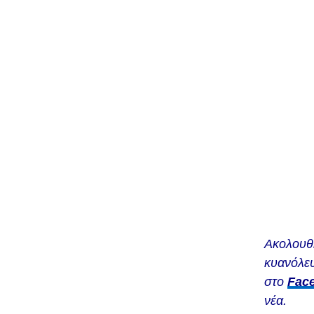
Ακολουθ
κυανόλευ
στο
Fac
νέα.