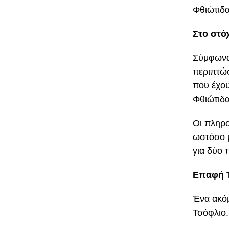
Φθιώτιδα
Στο στό
Σύμφωνα 
περιπτώ
που έχου
Φθιώτιδα
Οι πληρο
ωστόσο μ
για δύο 
Επαφή Τ
Ένα ακό
Τσόφλιο.