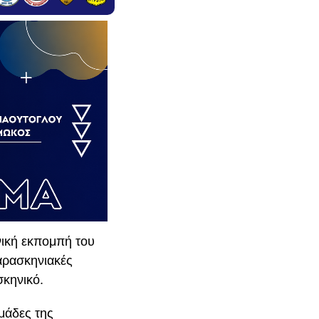
νική εκπομπή του
αρασκηνιακές
σκηνικό.
μάδες της