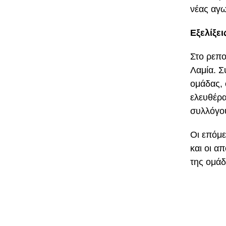
νέας αγω
Εξελίξει
Στο ρεπο
Λαμία. Σ
ομάδας, 
ελευθέρα
συλλόγο
Οι επόμε
και οι α
της ομάδ