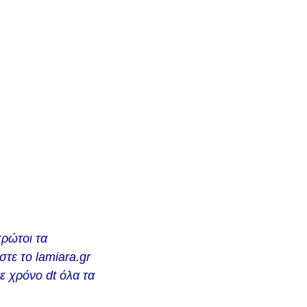
πρώτοι τα
τε το lamiara.gr
σε χρόνο dt όλα τα