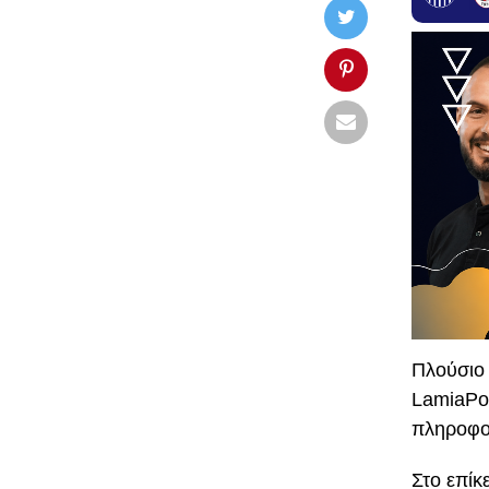
Πλούσιο 
LamiaPol
πληροφορ
Στο επίκ