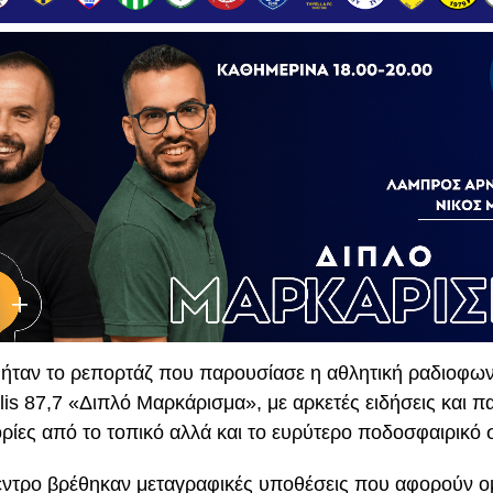
ήταν το ρεπορτάζ που παρουσίασε η αθλητική ραδιοφω
is 87,7 «Διπλό Μαρκάρισμα», με αρκετές ειδήσεις και π
ίες από το τοπικό αλλά και το ευρύτερο ποδοσφαιρικό 
εντρο βρέθηκαν μεταγραφικές υποθέσεις που αφορούν ο