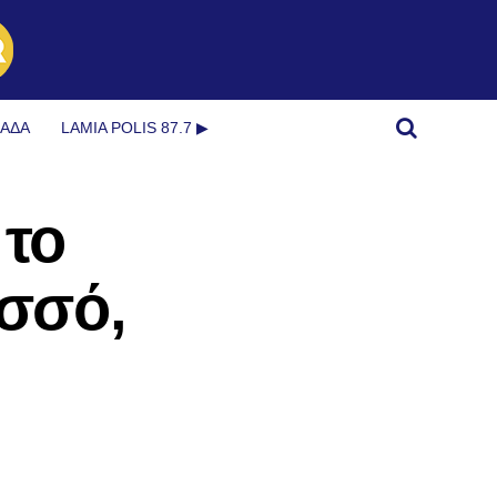
ΜΆΔΑ
LAMIA POLIS 87.7 ▶︎
 το
ισσό,