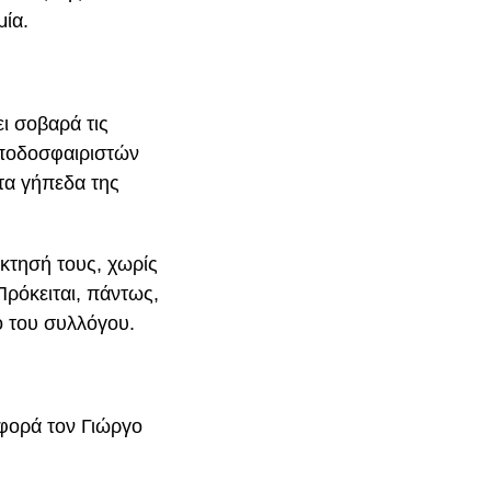
μία.
ι σοβαρά τις
ποδοσφαιριστών
στα γήπεδα της
κτησή τους, χωρίς
Πρόκειται, πάντως,
ό του συλλόγου.
φορά τον Γιώργο