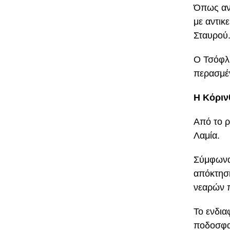
Όπως αν
με αντικ
Σταυρού
Ο Τσόφλι
περασμέν
Η Κόριν
Από το ρ
Λαμία.
Σύμφωνα 
απόκτηση
νεαρών π
Το ενδια
ποδοσφαι