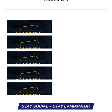
Στάγκο, οι οποίοι θα συνεχίσουν μαζί την ποδοσφαιρική
τους πορεία στον Σαρωνικό Αναβύσσου, με τον σύλλογο
να ανακοινώνει επίσημα την απόκτησή τους.
Ιδιαίτερο ενδιαφέρον παρουσιάζει η περίπτωση του
Βασίλη Τρούμπουλου, ο οποίος βρέθηκε στο στόχαστρο
αρκετών ομάδων το φετινό καλοκαίρι. Ανάμεσα στους
συλλόγους που ενδιαφέρθηκαν έντονα για την απόκτησή
του ήταν η Κόρινθος και ο Ιωνικός, με την ομάδα της
Κορίνθου να εμφανίζεται για μεγάλο χρονικό διάστημα ως
το φαβορί για την υπογραφή του. Ωστόσο, η εξέλιξη ήταν
διαφορετική, καθώς ο 23χρονος αμυντικός επέλεξε τελικά
τον Σαρωνικό Αναβύσσου, όπου θα συναντήσει ξανά τον
πρώην συμπαίκτη του στον ΠΑΣ Λαμία, Χρυσόστομο
Στάγκο.
Η ανακοίνωση για τον Βασίλη Τρούμπουλο
STAY SOCIAL – STAY LAMIARA.GR
«Ο Α.Ο. Σαρωνικός Αναβύσσου ανακοινώνει την