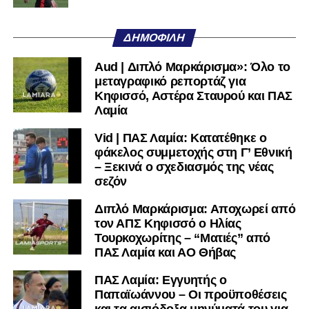
υπόλοιπο κόσμο. Ακολουθήστε το lamiara.gr στο
Facebook
, στο
Twitter
και στο
Instagram
για να
ΔΗΜΟΦΙΛΉ
μαθαίνετε σε χρόνο dt όλα τα νέα.
Aud | Διπλό Μαρκάρισμα»: Όλο το
μεταγραφικό ρεπορτάζ για
Κηφισσό, Αστέρα Σταυρού και ΠΑΣ
Λαμία
Vid | ΠΑΣ Λαμία: Κατατέθηκε ο
φάκελος συμμετοχής στη Γ’ Εθνική
– Ξεκινά ο σχεδιασμός της νέας
σεζόν
Διπλό Μαρκάρισμα: Αποχωρεί από
τον ΑΠΣ Κηφισσό ο Ηλίας
Τουρκοχωρίτης – “Ματιές” από
ΠΑΣ Λαμία και ΑΟ Θήβας
ΠΑΣ Λαμία: Εγγυητής ο
Παπαϊωάννου – Οι προϋποθέσεις