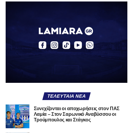
απόκτηση του ποδοσφαιριστή Βασίλη Τρούμπουλου.
Ο Βασίλης, ο οποίος είναι 23 χρονών (γεννημένος το
2003), αγωνίζεται ως στόπερ και αμυντικός μέσος και την
περσινή σεζόν πραγματοποίησε γεμάτη χρονιά στη Γ’
Εθνική με τα χρώματα του ΠΑΣ Λαμία.
Στο παρελθόν αγωνίστηκε στην ΑΕΚ Β’, με την οποία
κατέγραψε 10 συμμετοχές στη Super League 2, καθώς
επίσης σε Εθνικό και Ζάκυνθο. Ξεκίνησε την καριέρα του
από τα τμήματα υποδομής του ΠΑΣ Λαμία, φτάνοντας
μέχρι την πρώτη ομάδα, με την οποία πραγματοποίησε
συμμετοχή στη Super League απέναντι στον Παναιτωλικό
στις 26 Σεπτεμβρίου 2021.
ΤΕΛΕΥΤΑΊΑ ΝΈΑ
Καλωσορίζουμε τον Βασίλη στην οικογένεια του
Συνεχίζονται οι αποχωρήσεις στον ΠΑΣ
Λαμία – Στον Σαρωνικό Αναβύσσου οι
Σαρωνικού και του ευχόμαστε υγεία και πολλές
Τρούμπουλος και Στάγκος
επιτυχίες.»