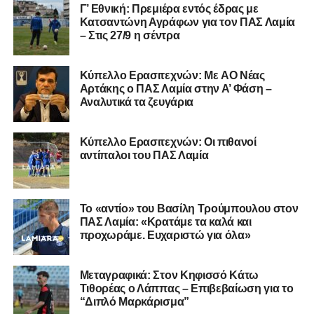
Γ’ Εθνική: Πρεμιέρα εντός έδρας με
Κατσαντώνη Αγράφων για τον ΠΑΣ Λαμία
– Στις 27/9 η σέντρα
Η ανακοίνωση για τον Χρυσόστομο Στάγκο
«Ο Α.Ο. Σαρωνικός Αναβύσσου ανακοινώνει την
Kύπελλο Ερασιτεχνών: Με AO Nέας
απόκτηση του τερματοφύλακα Χρυσόστομου Στάγκου.
Αρτάκης ο ΠΑΣ Λαμία στην Α’ Φάση –
Αναλυτικά τα ζευγάρια
Ο 24χρονος τερματοφύλακας (γεννημένος στις
27/06/2002) προέρχεται επίσης από μία γεμάτη χρονιά
Κύπελλο Ερασιτεχνών: Οι πιθανοί
στη Γ’ Εθνική με τον ΠΑΣ Λαμία. Στο παρελθόν
αντίπαλοι του ΠΑΣ Λαμία
αγωνίστηκε στον Λεβαδειακό, ενώ πέρασε και από ομάδες
της Serie D στην Ιταλία, όπως οι Nocerina, S. Maria
Cilento και Castrovillari, έχοντας ξεκινήσει την
Το «αντίο» του Βασίλη Τρούμπουλου στον
ποδοσφαιρική του διαδρομή από τον Απόλλωνα Σμύρνης.
ΠΑΣ Λαμία: «Κρατάμε τα καλά και
προχωράμε. Ευχαριστώ για όλα»
Τον καλωσορίζουμε στην οικογένεια του Σαρωνικού και
του ευχόμαστε υγεία και επιτυχίες.»
Μεταγραφικά: Στον Κηφισσό Κάτω
Τιθορέας ο Λάππας – Επιβεβαίωση για το
Ακολουθήστε το
lamiara.gr
στο
Google News
για να
“Διπλό Μαρκάρισμα”
μαθαίνετε πρώτοι τα κυανόλευκα νέα στην Ελλάδα και τον