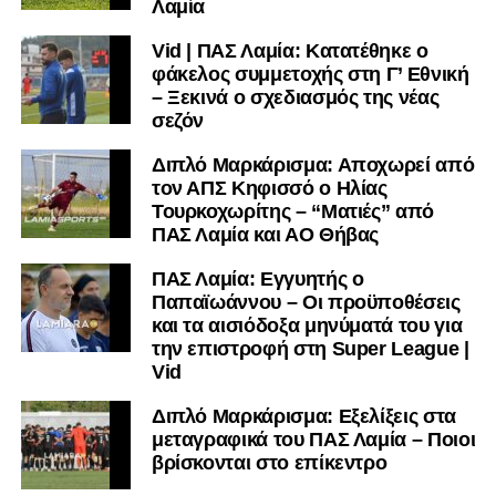
Λαμία
Vid | ΠΑΣ Λαμία: Κατατέθηκε ο
φάκελος συμμετοχής στη Γ’ Εθνική
– Ξεκινά ο σχεδιασμός της νέας
σεζόν
Διπλό Μαρκάρισμα: Αποχωρεί από
τον ΑΠΣ Κηφισσό ο Ηλίας
Τουρκοχωρίτης – “Ματιές” από
ΠΑΣ Λαμία και ΑΟ Θήβας
ΠΑΣ Λαμία: Εγγυητής ο
Παπαϊωάννου – Οι προϋποθέσεις
και τα αισιόδοξα μηνύματά του για
την επιστροφή στη Super League |
Vid
Διπλό Μαρκάρισμα: Εξελίξεις στα
μεταγραφικά του ΠΑΣ Λαμία – Ποιοι
βρίσκονται στο επίκεντρο