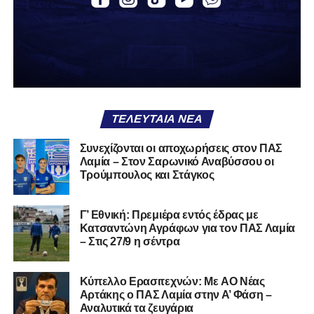
Α.Ο. Θήβα
Α.Ο. Καρύστου
ΑΠΣ Κηφισσός
Κιθαιρών
ΠΑΣ Λαμία
Α.Ε. Μαλεσίνας
ΤΕΛΕΥΤΑΊΑ ΝΈΑ
Α.Ο. Νέας Αρτάκης
Συνεχίζονται οι αποχωρήσεις στον ΠΑΣ
Λαμία – Στον Σαρωνικό Αναβύσσου οι
Α.Ε. Προποντίς Χαλκίδας
Τρούμπουλος και Στάγκος
Ταμυναϊκός Αλιβερίου
Φωκικός
Γ’ Εθνική: Πρεμιέρα εντός έδρας με
Κατσαντώνη Αγράφων για τον ΠΑΣ Λαμία
– Στις 27/9 η σέντρα
Συνολικά, στην
1η φάση
της διοργάνωσης συμμετέχουν
130 ομάδες
από τη Γ’ Εθνική και οι Κυπελλούχοι ή
φιναλίστ των ΕΠΣ που δήλωσαν συμμετοχή. Οι ομάδες
Kύπελλο Ερασιτεχνών: Με AO Nέας
έχουν χωριστεί σε
14 γεωγραφικά γκρουπ
, ενώ μετά την
Αρτάκης ο ΠΑΣ Λαμία στην Α’ Φάση –
Αναλυτικά τα ζευγάρια
ολοκλήρωση της πρώτης φάσης θα προκύψουν
68