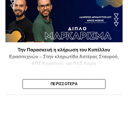
Την Παρασκευή η κλήρωση του Κυπέλλου
Ερασιτεχνών – Στην κληρωτίδα Αστέρας Σταυρού,
ΑΠΣ Κηφισσός και ΠΑΣ Λαμία
Την
Παρασκευή 31 Ιουλίου στις 10:00
θα
πραγματοποιηθεί στο ξενοδοχείο
Athens Marriott
η
ΠΕΡΙΣΣΌΤΕΡΑ
κλήρωση της
1ης και 2ης φάσης του Κυπέλλου
Ερασιτεχνικών Ομάδων
για την αγωνιστική περίοδο
2026-2027
, με το ενδιαφέρον να στρέφεται και στις ομάδες
της Φθιώτιδας που θα μπουν στη «μάχη» της
διοργάνωσης.